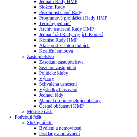
Jednání Rady HMP
Složení Rady
Působnost členů Rady
Programové prohlášení Rady HMP
Termíny jednání
Archiv usnesení Rady HMP
Jednací řád Rady a jejích Komisí
Komise Rady HMP
Akce pod záštitou radních
Koaliční smlouva
Zastupitelstvo
Zasedání zastupitelstva
Seznam zastupitelů
Politické kluby
Výbory
Schválená usnesení
Výsledky hlasování
Jednací řády
Manuál pro interpelující občany
Čestné občanství HMP
Městské části
Potřebuji řešit
Služby úřadu
Bydlení a nemovitosti
Doklady a oprávnění