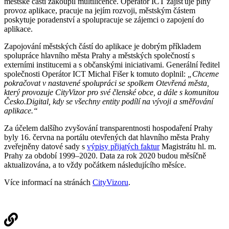
městské části zakoupil multilicence. Operátor ICT zajišťuje plný
provoz aplikace, pracuje na jejím rozvoji, městským částem
poskytuje poradenství a spolupracuje se zájemci o zapojení do
aplikace.
Zapojování městských částí do aplikace je dobrým příkladem
spolupráce hlavního města Prahy a městských společností s
externími institucemi a s občanskými iniciativami. Generální ředitel
společnosti Operátor ICT Michal Fišer k tomuto doplnil:
„Chceme
pokračovat v nastavené spolupráci se spolkem Otevřená města,
který provozuje CityVizor pro své členské obce, a dále s komunitou
Česko.Digital, kdy se všechny entity podílí na vývoji a směřování
aplikace.“
Za účelem dalšího zvyšování transparentnosti hospodaření Prahy
byly 16. června na portálu otevřených dat hlavního města Prahy
zveřejněny datové sady s
výpisy přijatých faktur
Magistrátu hl. m.
Prahy za období 1999–2020. Data za rok 2020 budou měsíčně
aktualizována, a to vždy počátkem následujícího měsíce.
Více informací na stránách
CityVizoru
.