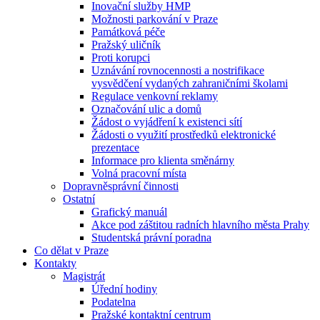
Inovační služby HMP
Možnosti parkování v Praze
Památková péče
Pražský uličník
Proti korupci
Uznávání rovnocennosti a nostrifikace
vysvědčení vydaných zahraničními školami
Regulace venkovní reklamy
Označování ulic a domů
Žádost o vyjádření k existenci sítí
Žádosti o využití prostředků elektronické
prezentace
Informace pro klienta směnárny
Volná pracovní místa
Dopravněsprávní činnosti
Ostatní
Grafický manuál
Akce pod záštitou radních hlavního města Prahy
Studentská právní poradna
Co dělat v Praze
Kontakty
Magistrát
Úřední hodiny
Podatelna
Pražské kontaktní centrum