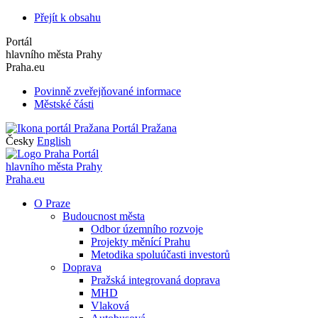
Přejít k obsahu
Portál
hlavního města Prahy
Praha.eu
Povinně zveřejňované informace
Městské části
Portál Pražana
Česky
English
Portál
hlavního města Prahy
Praha.eu
O Praze
Budoucnost města
Odbor územního rozvoje
Projekty měnící Prahu
Metodika spoluúčasti investorů
Doprava
Pražská integrovaná doprava
MHD
Vlaková