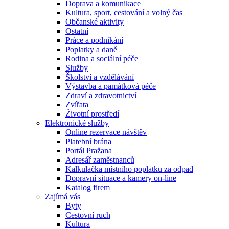
Doprava a komunikace
Kultura, sport, cestování a volný čas
Občanské aktivity
Ostatní
Práce a podnikání
Poplatky a daně
Rodina a sociální péče
Služby
Školství a vzdělávání
Výstavba a památková péče
Zdraví a zdravotnictví
Zvířata
Životní prostředí
Elektronické služby
Online rezervace návštěv
Platební brána
Portál Pražana
Adresář zaměstnanců
Kalkulačka místního poplatku za odpad
Dopravní situace a kamery on-line
Katalog firem
Zajímá vás
Byty
Cestovní ruch
Kultura