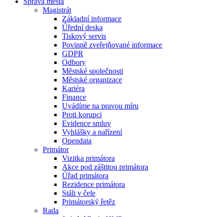
Správa města
Magistrát
Základní informace
Úřední deska
Tiskový servis
Povinně zveřejňované informace
GDPR
Odbory
Městské společnosti
Městské organizace
Kariéra
Finance
Uvádíme na pravou míru
Proti korupci
Evidence smluv
Vyhlášky a nařízení
Opendata
Primátor
Vizitka primátora
Akce pod záštitou primátora
Úřad primátora
Rezidence primátora
Stáli v čele
Primátorský řetěz
Rada