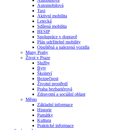
Autobusová
Automobilová
Taxi
Aktivní mobilita
Letecká
Sdílená mobilita
BESIP
Spolupráce v dopravě
Plán udržitelné mobility
Opuštěná a nalezená vozidla
Mapy Prahy
Život v Praze
Služby
Byty
Školství
Bezpečnost
Životní prostředí
Praha bezbariérová
Zdravotní a sociální oblast
Město
Základní informace
Historie
Památky
Kultura
Praktické informace