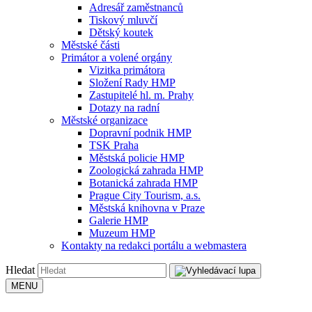
Adresář zaměstnanců
Tiskový mluvčí
Dětský koutek
Městské části
Primátor a volené orgány
Vizitka primátora
Složení Rady HMP
Zastupitelé hl. m. Prahy
Dotazy na radní
Městské organizace
Dopravní podnik HMP
TSK Praha
Městská policie HMP
Zoologická zahrada HMP
Botanická zahrada HMP
Prague City Tourism, a.s.
Městská knihovna v Praze
Galerie HMP
Muzeum HMP
Kontakty na redakci portálu a webmastera
Hledat
MENU