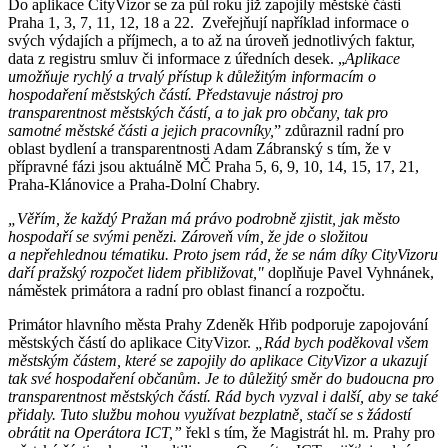
Do aplikace CityVizor se za půl roku již zapojily městské části
Praha 1, 3, 7, 11, 12, 18 a 22. Zveřejňují například informace o
svých výdajích a příjmech, a to až na úroveň jednotlivých faktur,
data z registru smluv či informace z úředních desek. „
Aplikace
umožňuje rychlý a trvalý přístup k důležitým informacím o
hospodaření městských částí. Představuje nástroj pro
transparentnost městských částí, a to jak pro občany, tak pro
samotné městské části a jejich pracovníky,
” zdůraznil radní pro
oblast bydlení a transparentnosti Adam Zábranský s tím, že v
přípravné fázi jsou aktuálně MČ Praha 5, 6, 9, 10, 14, 15, 17, 21,
Praha-Klánovice a Praha-Dolní Chabry.
„Věřím, že každý Pražan má právo podrobně zjistit, jak město
hospodaří se svými penězi. Zároveň vím, že jde o složitou
a nepřehlednou tématiku. Proto jsem rád, že se nám díky CityVizoru
daří pražský rozpočet lidem přibližovat,"
doplňuje Pavel Vyhnánek,
náměstek primátora a radní pro oblast financí a rozpočtu.
Primátor hlavního města Prahy Zdeněk Hřib podporuje zapojování
městských částí do aplikace CityVizor.
„Rád bych poděkoval všem
městským částem, které se zapojily do aplikace CityVizor a ukazují
tak své hospodaření občanům. Je to důležitý směr do budoucna pro
transparentnost městských částí. Rád bych vyzval i další, aby se také
přidaly. Tuto službu mohou využívat bezplatně, stačí se s žádostí
obrátit na Operátora ICT,”
řekl s tím, že Magistrát hl. m. Prahy pro