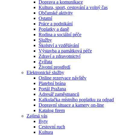
Doprava a komunikace
Kultura, sport, cestování a volný čas
Občanské aktivity
Ostatní
Práce a podnikání
Poplatky a daně
Rodina a sociální péče
Služby
Školství a vzdělávání
Výstavba a památková péče
Zdraví a zdravotnictví
Zvířata
Životní prostředí
Elektronické služby
Online rezervace návštěv
Platební brána
Portál Pražana
Adresář zaměstnanců
Kalkulačka místního poplatku za odpad
Dopravní situace a kamery on-line
Katalog firem
Zajímá vás
Byty
Cestovní ruch
Kultura