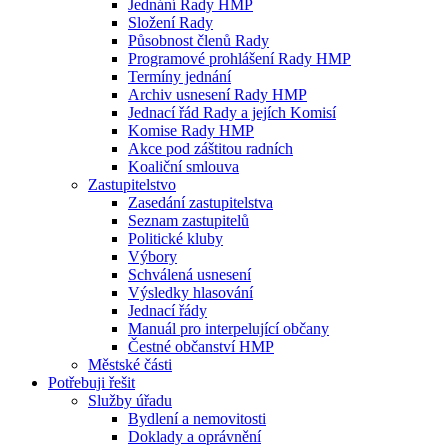
Jednání Rady HMP
Složení Rady
Působnost členů Rady
Programové prohlášení Rady HMP
Termíny jednání
Archiv usnesení Rady HMP
Jednací řád Rady a jejích Komisí
Komise Rady HMP
Akce pod záštitou radních
Koaliční smlouva
Zastupitelstvo
Zasedání zastupitelstva
Seznam zastupitelů
Politické kluby
Výbory
Schválená usnesení
Výsledky hlasování
Jednací řády
Manuál pro interpelující občany
Čestné občanství HMP
Městské části
Potřebuji řešit
Služby úřadu
Bydlení a nemovitosti
Doklady a oprávnění