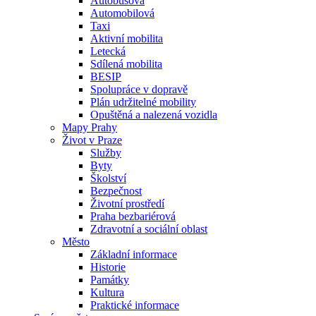
Autobusová
Automobilová
Taxi
Aktivní mobilita
Letecká
Sdílená mobilita
BESIP
Spolupráce v dopravě
Plán udržitelné mobility
Opuštěná a nalezená vozidla
Mapy Prahy
Život v Praze
Služby
Byty
Školství
Bezpečnost
Životní prostředí
Praha bezbariérová
Zdravotní a sociální oblast
Město
Základní informace
Historie
Památky
Kultura
Praktické informace