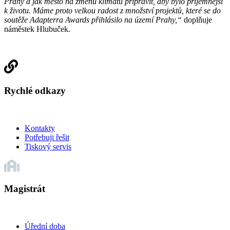
Prahy a jak město na změnu klimatu připravit, aby bylo příjemnější
k životu. Máme proto velkou radost z množství projektů, které se do
soutěže Adapterra Awards přihlásilo na území Prahy,“
doplňuje
náměstek Hlubuček.
Rychlé odkazy
Kontakty
Potřebuji řešit
Tiskový servis
Magistrát
Úřední doba