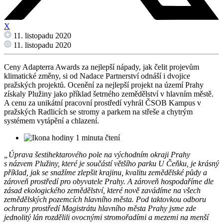
X
11. listopadu 2020
11. listopadu 2020
Ceny Adapterra Awards za nejlepší nápady, jak čelit projevům
klimatické změny, si od Nadace Partnerství odnáší i dvojice
pražských projektů. Ocenění za nejlepší projekt na území Prahy
získaly Plužiny jako příklad šetrného zemědělství v hlavním městě.
A cenu za unikátní pracovní prostředí vyhrál ČSOB Kampus v
pražských Radlicích se stromy a parkem na střeše a chytrým
systémem vytápění a chlazení.
1 minuta čtení
„Úprava šestihektarového pole na východním okraji Prahy
s názvem Plužiny, které je součástí většího parku U Čeňku, je krásný
příklad, jak se snažíme zlepšit krajinu, kvalitu zemědělské půdy a
zároveň prostředí pro obyvatele Prahy. A zároveň hospodaříme dle
zásad ekologického zemědělství, které nově zavádíme na všech
zemědělských pozemcích hlavního města. Pod taktovkou odboru
ochrany prostředí Magistrátu hlavního města Prahy jsme zde
jednolitý lán rozdělili ovocnými stromořadími a mezemi na menší