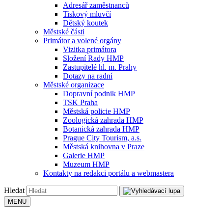
Adresář zaměstnanců
Tiskový mluvčí
Dětský koutek
Městské části
Primátor a volené orgány
Vizitka primátora
Složení Rady HMP
Zastupitelé hl. m. Prahy
Dotazy na radní
Městské organizace
Dopravní podnik HMP
TSK Praha
Městská policie HMP
Zoologická zahrada HMP
Botanická zahrada HMP
Prague City Tourism, a.s.
Městská knihovna v Praze
Galerie HMP
Muzeum HMP
Kontakty na redakci portálu a webmastera
Hledat
MENU