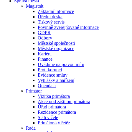
Správa města
Magistrát
Základní informace
Úřední deska
Tiskový servis
Povinně zveřejňované informace
GDPR
Odbory
Městské společnosti
Městské organizace
Kariéra
Finance
Uvádíme na pravou míru
Proti korupci
Evidence smluv
Vyhlášky a nařízení
Opendata
Primátor
Vizitka primátora
Akce pod záštitou primátora
Úřad primátora
Rezidence primátora
Stáli v čele
Primátorský řetěz
Rada