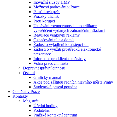
Inovační služby HMP
Možnosti parkování v Praze
Památková péče
Pražský uličník
Proti korupci
Uznávání rovnocennosti a nostrifikace
vysvědčení vydaných zahraničními školami
Regulace venkovní reklamy
Označování ulic a domů
Žádost o vyjádření k existenci sítí
Žádosti o využití prostředků elektronické
prezentace
Informace pro klienta směnárny
Volná pracovní místa
Dopravněsprávní činnosti
Ostatní
Grafický manuál
Akce pod záštitou radních hlavního města Prahy
Studentská právní poradna
Co dělat v Praze
Kontakty
Magistrát
Úřední hodiny
Podatelna
Pražské kontaktní centrum