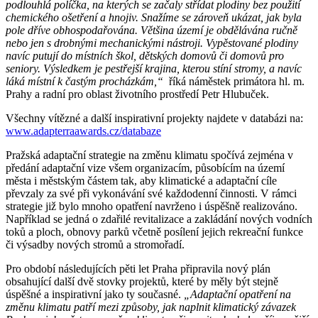
podlouhlá políčka, na kterých se začaly střídat plodiny bez použití
chemického ošetření a hnojiv. Snažíme se zároveň ukázat, jak byla
pole dříve obhospodařována. Většina území je obdělávána ručně
nebo jen s drobnými mechanickými nástroji. Vypěstované plodiny
navíc putují do místních škol, dětských domovů či domovů pro
seniory. Výsledkem je pestřejší krajina, kterou stíní stromy, a navíc
láká místní k častým procházkám,“
říká náměstek primátora hl. m.
Prahy a radní pro oblast životního prostředí Petr Hlubuček.
Všechny vítězné a další inspirativní projekty najdete v databázi na:
www.adapterraawards.cz/databaze
Pražská adaptační strategie na změnu klimatu spočívá zejména v
předání adaptační vize všem organizacím, působícím na území
města i městským částem tak, aby klimatické a adaptační cíle
převzaly za své při vykonávání své každodenní činnosti. V rámci
strategie již bylo mnoho opatření navrženo i úspěšně realizováno.
Například se jedná o zdařilé revitalizace a zakládání nových vodních
toků a ploch, obnovy parků včetně posílení jejich rekreační funkce
či výsadby nových stromů a stromořadí.
Pro období následujících pěti let Praha připravila nový plán
obsahující další dvě stovky projektů, které by měly být stejně
úspěšné a inspirativní jako ty současné.
„Adaptační opatření na
změnu klimatu patří mezi způsoby, jak naplnit klimatický závazek