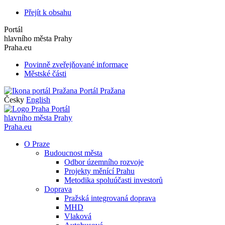
Přejít k obsahu
Portál
hlavního města Prahy
Praha.eu
Povinně zveřejňované informace
Městské části
Portál Pražana
Česky
English
Portál
hlavního města Prahy
Praha.eu
O Praze
Budoucnost města
Odbor územního rozvoje
Projekty měnící Prahu
Metodika spoluúčasti investorů
Doprava
Pražská integrovaná doprava
MHD
Vlaková