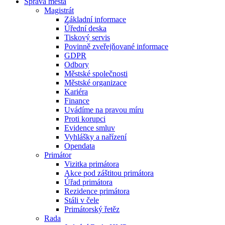
Správa města
Magistrát
Základní informace
Úřední deska
Tiskový servis
Povinně zveřejňované informace
GDPR
Odbory
Městské společnosti
Městské organizace
Kariéra
Finance
Uvádíme na pravou míru
Proti korupci
Evidence smluv
Vyhlášky a nařízení
Opendata
Primátor
Vizitka primátora
Akce pod záštitou primátora
Úřad primátora
Rezidence primátora
Stáli v čele
Primátorský řetěz
Rada