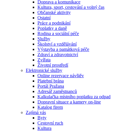
Doprava a komunikace
Kultura, sport, cestování a volný čas
Občanské aktivity
Ostatní
Práce a podnikání
Poplatky a daně
Rodina a sociální péče
Služby
Školství a vzdělávání
Výstavba a památková péče
Zdraví a zdravotnictví
Zvířata
Životní prostředí
Elektronické služby
Online rezervace návštěv
Platební brána
Portál Pražana
Adresář zaměstnanců
Kalkulačka místního poplatku za odpad
Dopravní situace a kamery on-line
Katalog firem
Zajímá vás
Byty
Cestovní ruch
Kultura