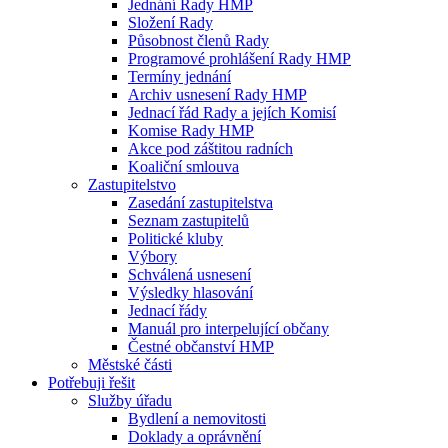
Jednání Rady HMP
Složení Rady
Působnost členů Rady
Programové prohlášení Rady HMP
Termíny jednání
Archiv usnesení Rady HMP
Jednací řád Rady a jejích Komisí
Komise Rady HMP
Akce pod záštitou radních
Koaliční smlouva
Zastupitelstvo
Zasedání zastupitelstva
Seznam zastupitelů
Politické kluby
Výbory
Schválená usnesení
Výsledky hlasování
Jednací řády
Manuál pro interpelující občany
Čestné občanství HMP
Městské části
Potřebuji řešit
Služby úřadu
Bydlení a nemovitosti
Doklady a oprávnění