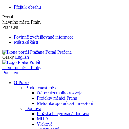
Přejít k obsahu
Portál
hlavního města Prahy
Praha.eu
Povinně zveřejňované informace
Městské části
Portál Pražana
Česky
English
Portál
hlavního města Prahy
Praha.eu
O Praze
Budoucnost města
Odbor územního rozvoje
Projekty měnící Prahu
Metodika spoluúčasti investorů
Doprava
Pražská integrovaná doprava
MHD
Vlaková