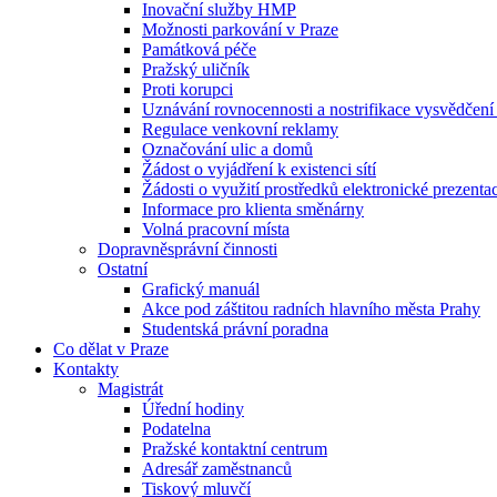
Inovační služby HMP
Možnosti parkování v Praze
Památková péče
Pražský uličník
Proti korupci
Uznávání rovnocennosti a nostrifikace vysvědčen
Regulace venkovní reklamy
Označování ulic a domů
Žádost o vyjádření k existenci sítí
Žádosti o využití prostředků elektronické prezenta
Informace pro klienta směnárny
Volná pracovní místa
Dopravněsprávní činnosti
Ostatní
Grafický manuál
Akce pod záštitou radních hlavního města Prahy
Studentská právní poradna
Co dělat v Praze
Kontakty
Magistrát
Úřední hodiny
Podatelna
Pražské kontaktní centrum
Adresář zaměstnanců
Tiskový mluvčí