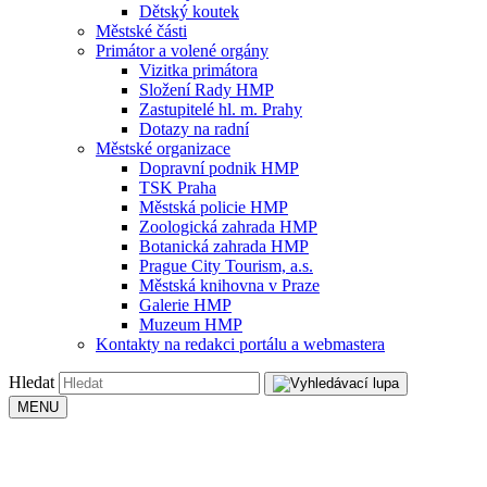
Dětský koutek
Městské části
Primátor a volené orgány
Vizitka primátora
Složení Rady HMP
Zastupitelé hl. m. Prahy
Dotazy na radní
Městské organizace
Dopravní podnik HMP
TSK Praha
Městská policie HMP
Zoologická zahrada HMP
Botanická zahrada HMP
Prague City Tourism, a.s.
Městská knihovna v Praze
Galerie HMP
Muzeum HMP
Kontakty na redakci portálu a webmastera
Hledat
MENU