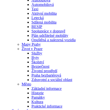
Autobusová
Automobilová
Taxi
Aktivní mobilita
Letecká
Sdílená mobilita
BESIP
Spolupráce v dopravě
Plán udržitelné mobility
Opuštěná a nalezená vozidla
Mapy Prahy
Život v Praze
Služby
Byty
Školství
Bezpečnost
Životní prostředí
Praha bezbariérová
Zdravotní a sociální oblast
Město
Základní informace
Historie
Památky
Kultura
Praktické informace