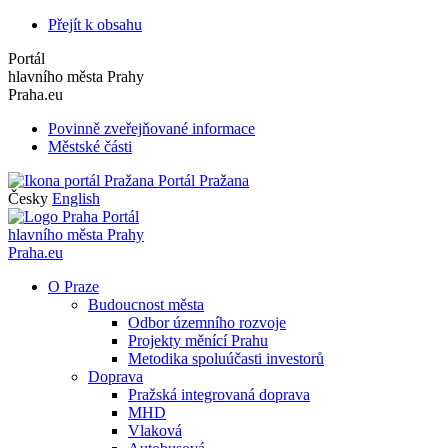
Přejít k obsahu
Portál
hlavního města Prahy
Praha.eu
Povinně zveřejňované informace
Městské části
Portál Pražana
Česky
English
Portál
hlavního města Prahy
Praha.eu
O Praze
Budoucnost města
Odbor územního rozvoje
Projekty měnící Prahu
Metodika spoluúčasti investorů
Doprava
Pražská integrovaná doprava
MHD
Vlaková