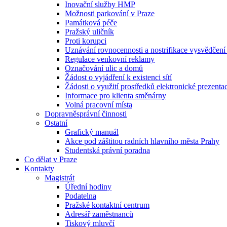
Inovační služby HMP
Možnosti parkování v Praze
Památková péče
Pražský uličník
Proti korupci
Uznávání rovnocennosti a nostrifikace vysvědčen
Regulace venkovní reklamy
Označování ulic a domů
Žádost o vyjádření k existenci sítí
Žádosti o využití prostředků elektronické prezenta
Informace pro klienta směnárny
Volná pracovní místa
Dopravněsprávní činnosti
Ostatní
Grafický manuál
Akce pod záštitou radních hlavního města Prahy
Studentská právní poradna
Co dělat v Praze
Kontakty
Magistrát
Úřední hodiny
Podatelna
Pražské kontaktní centrum
Adresář zaměstnanců
Tiskový mluvčí