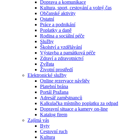
Doprava a komunikace
Kultura, sport, cestování a volný čas
Občanské aktivity
Ostatní
Práce a podnikání
Poplatky a daně
Rodina a sociální péče
Služby
Školství a vzdělávání
Výstavba a památková péče
Zdraví a zdravotnictví
Zvířata
Životní prostředí
Elektronické služby
Online rezervace návštěv
Platební brána
Portál Pražana
Adresář zaměstnanců
Kalkulačka místního poplatku za odpad
Dopravní situace a kamery on-line
Katalog firem
Zajímá vás
Byty
Cestovní ruch
Kultura