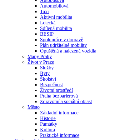
Autobusová
Automobilová
Taxi
Aktivní mobilita
Letecká
Sdílená mobilita
BESIP
Spolupráce v dopravě
Plán udržitelné mobility
Opuštěná a nalezená vozidla
Mapy Prahy
Život v Praze
Služby
Byty
Školství
Bezpečnost
Životní prostředí
Praha bezbariérová
Zdravotní a sociální oblast
Město
Základní informace
Historie
Památky
Kultura
Praktické informace