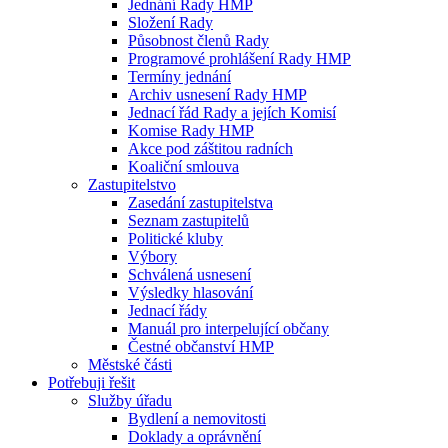
Jednání Rady HMP
Složení Rady
Působnost členů Rady
Programové prohlášení Rady HMP
Termíny jednání
Archiv usnesení Rady HMP
Jednací řád Rady a jejích Komisí
Komise Rady HMP
Akce pod záštitou radních
Koaliční smlouva
Zastupitelstvo
Zasedání zastupitelstva
Seznam zastupitelů
Politické kluby
Výbory
Schválená usnesení
Výsledky hlasování
Jednací řády
Manuál pro interpelující občany
Čestné občanství HMP
Městské části
Potřebuji řešit
Služby úřadu
Bydlení a nemovitosti
Doklady a oprávnění