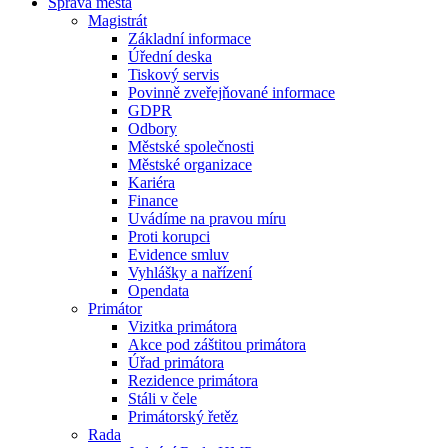
Správa města
Magistrát
Základní informace
Úřední deska
Tiskový servis
Povinně zveřejňované informace
GDPR
Odbory
Městské společnosti
Městské organizace
Kariéra
Finance
Uvádíme na pravou míru
Proti korupci
Evidence smluv
Vyhlášky a nařízení
Opendata
Primátor
Vizitka primátora
Akce pod záštitou primátora
Úřad primátora
Rezidence primátora
Stáli v čele
Primátorský řetěz
Rada