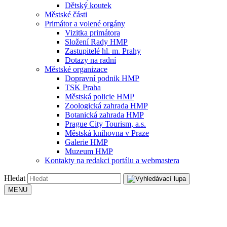
Dětský koutek
Městské části
Primátor a volené orgány
Vizitka primátora
Složení Rady HMP
Zastupitelé hl. m. Prahy
Dotazy na radní
Městské organizace
Dopravní podnik HMP
TSK Praha
Městská policie HMP
Zoologická zahrada HMP
Botanická zahrada HMP
Prague City Tourism, a.s.
Městská knihovna v Praze
Galerie HMP
Muzeum HMP
Kontakty na redakci portálu a webmastera
Hledat
MENU