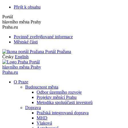
Přejít k obsahu
Portál
hlavního města Prahy
Praha.eu
Povinně zveřejňované informace
Městské části
Portál Pražana
Česky
English
Portál
hlavního města Prahy
Praha.eu
O Praze
Budoucnost města
Odbor územního rozvoje
Projekty měnící Prahu
Metodika spoluúčasti investorů
Doprava
Pražská integrovaná doprava
MHD
Vlaková