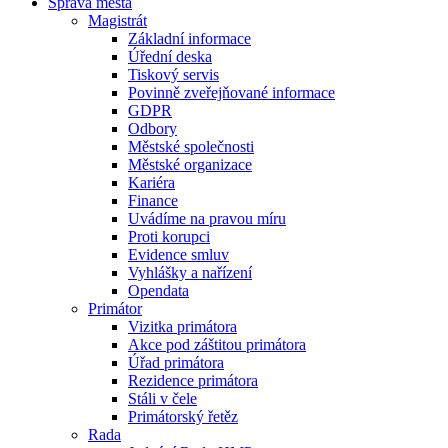
Správa města
Magistrát
Základní informace
Úřední deska
Tiskový servis
Povinně zveřejňované informace
GDPR
Odbory
Městské společnosti
Městské organizace
Kariéra
Finance
Uvádíme na pravou míru
Proti korupci
Evidence smluv
Vyhlášky a nařízení
Opendata
Primátor
Vizitka primátora
Akce pod záštitou primátora
Úřad primátora
Rezidence primátora
Stáli v čele
Primátorský řetěz
Rada