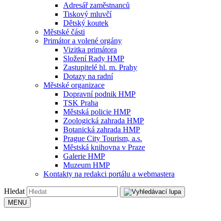
Adresář zaměstnanců
Tiskový mluvčí
Dětský koutek
Městské části
Primátor a volené orgány
Vizitka primátora
Složení Rady HMP
Zastupitelé hl. m. Prahy
Dotazy na radní
Městské organizace
Dopravní podnik HMP
TSK Praha
Městská policie HMP
Zoologická zahrada HMP
Botanická zahrada HMP
Prague City Tourism, a.s.
Městská knihovna v Praze
Galerie HMP
Muzeum HMP
Kontakty na redakci portálu a webmastera
Hledat
MENU