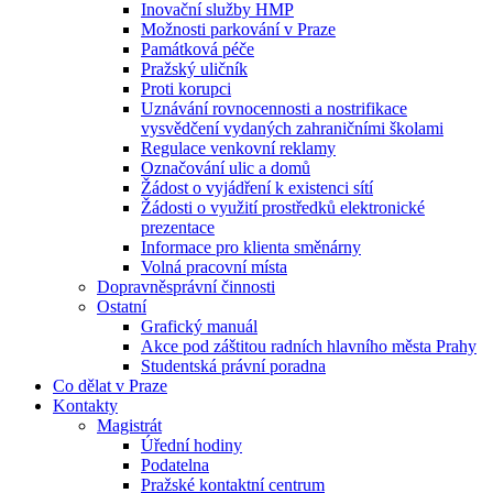
Inovační služby HMP
Možnosti parkování v Praze
Památková péče
Pražský uličník
Proti korupci
Uznávání rovnocennosti a nostrifikace
vysvědčení vydaných zahraničními školami
Regulace venkovní reklamy
Označování ulic a domů
Žádost o vyjádření k existenci sítí
Žádosti o využití prostředků elektronické
prezentace
Informace pro klienta směnárny
Volná pracovní místa
Dopravněsprávní činnosti
Ostatní
Grafický manuál
Akce pod záštitou radních hlavního města Prahy
Studentská právní poradna
Co dělat v Praze
Kontakty
Magistrát
Úřední hodiny
Podatelna
Pražské kontaktní centrum