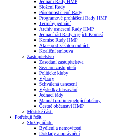
Jednání Rady HMP
Složení Rady
Působnost členů Rady
Programové prohlášení Rady HMP
Termíny jednání
Archiv usnesení Rady HMP
Jednací řád Rady a jejích Komisí
Komise Rady HMP
Akce pod záštitou radních
Koaliční smlouva
Zastupitelstvo
Zasedání zastupitelstva
Seznam zastupitelů
Politické kluby
Výbory
Schválená usnesení
Výsledky hlasování
Jednací řády
Manuál pro interpelující občany
Čestné občanství HMP
Městské části
Potřebuji řešit
Služby úřadu
Bydlení a nemovitosti
Doklady a oprávnění