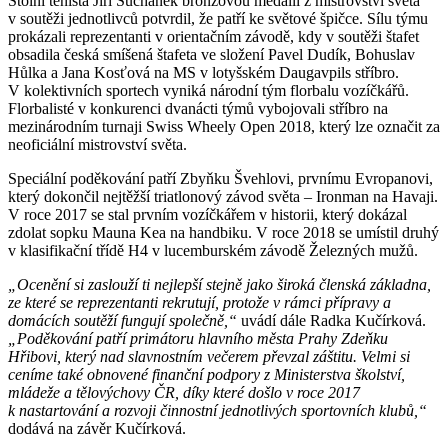
Stolní tenista Jiří Suchánek bronzovou medailí z mistrovství světa
v soutěži jednotlivců potvrdil, že patří ke světové špičce. Sílu týmu
prokázali reprezentanti v orientačním závodě, kdy v soutěži štafet
obsadila česká smíšená štafeta ve složení Pavel Dudík, Bohuslav
Hůlka a Jana Kosťová na MS v lotyšském Daugavpils stříbro.
V kolektivních sportech vyniká národní tým florbalu vozíčkářů.
Florbalisté v konkurenci dvanácti týmů vybojovali stříbro na
mezinárodním turnaji Swiss Wheely Open 2018, který lze označit za
neoficiální mistrovství světa.
Speciální poděkování patří Zbyňku Švehlovi, prvnímu Evropanovi,
který dokončil nejtěžší triatlonový závod světa – Ironman na Havaji.
V roce 2017 se stal prvním vozíčkářem v historii, který dokázal
zdolat sopku Mauna Kea na handbiku. V roce 2018 se umístil druhý
v klasifikační třídě H4 v lucemburském závodě Železných mužů.
„Ocenění si zaslouží ti nejlepší stejně jako široká členská základna,
ze které se reprezentanti rekrutují, protože v rámci přípravy a
domácích soutěží fungují společně,“
uvádí dále Radka Kučírková.
„Poděkování patří primátoru hlavního města Prahy Zdeňku
Hřibovi, který nad slavnostním večerem převzal záštitu. Velmi si
ceníme také obnovené finanční podpory z Ministerstva školství,
mládeže a tělovýchovy ČR, díky které došlo v roce 2017
k nastartování a rozvoji činnostní jednotlivých sportovních klubů,“
dodává na závěr Kučírková.