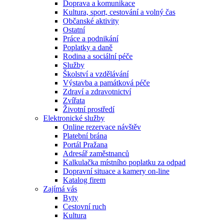
Doprava a komunikace
Kultura, sport, cestování a volný čas
Občanské aktivity
Ostatní
Práce a podnikání
Poplatky a daně
Rodina a sociální péče
Služby
Školství a vzdělávání
Výstavba a památková péče
Zdraví a zdravotnictví
Zvířata
Životní prostředí
Elektronické služby
Online rezervace návštěv
Platební brána
Portál Pražana
Adresář zaměstnanců
Kalkulačka místního poplatku za odpad
Dopravní situace a kamery on-line
Katalog firem
Zajímá vás
Byty
Cestovní ruch
Kultura