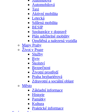
Autobusová
Automobilová
Taxi
Aktivní mobilita
Letecká
Sdílená mobilita
BESIP
Spolupráce v dopravě
Plán udržitelné mobility
Opuštěná a nalezená vozidla
Mapy Prahy
Život v Praze
Služby
Byty
Školství
Bezpečnost
Životní prostředí
Praha bezbariérová
Zdravotní a sociální oblast
Město
Základní informace
Historie
Památky
Kultura
Praktické informace