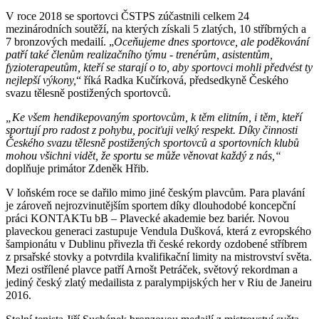
V roce 2018 se sportovci ČSTPS zúčastnili celkem 24
mezinárodních soutěží, na kterých získali 5 zlatých, 10 stříbrných a
7 bronzových medailí. „
Oceňujeme dnes sportovce, ale poděkování
patří také členům realizačního týmu - trenérům, asistentům,
fyzioterapeutům, kteří se starají o to, aby sportovci mohli předvést ty
nejlepší výkony,
“ říká Radka Kučírková, předsedkyně Českého
svazu tělesně postižených sportovců.
„Ke všem hendikepovaným sportovcům, k těm elitním, i těm, kteří
sportují pro radost z pohybu, pociťuji velký respekt. Díky činnosti
Českého svazu tělesně postižených sportovců a sportovních klubů
mohou všichni vidět, že sportu se může věnovat každý z nás,“
doplňuje primátor Zdeněk Hřib.
V loňském roce se dařilo mimo jiné českým plavcům. Para plavání
je zároveň nejrozvinutějším sportem díky dlouhodobé koncepční
práci KONTAKTu bB – Plavecké akademie bez bariér. Novou
plaveckou generaci zastupuje Vendula Dušková, která z evropského
šampionátu v Dublinu přivezla tři české rekordy ozdobené stříbrem
z prsařské stovky a potvrdila kvalifikační limity na mistrovství světa.
Mezi ostřílené plavce patří Arnošt Petráček, světový rekordman a
jediný český zlatý medailista z paralympijských her v Riu de Janeiru
2016.