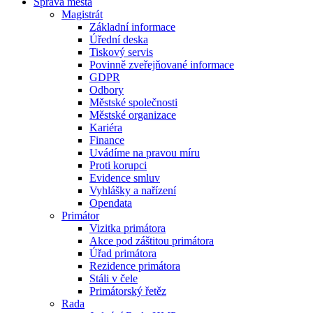
Správa města
Magistrát
Základní informace
Úřední deska
Tiskový servis
Povinně zveřejňované informace
GDPR
Odbory
Městské společnosti
Městské organizace
Kariéra
Finance
Uvádíme na pravou míru
Proti korupci
Evidence smluv
Vyhlášky a nařízení
Opendata
Primátor
Vizitka primátora
Akce pod záštitou primátora
Úřad primátora
Rezidence primátora
Stáli v čele
Primátorský řetěz
Rada