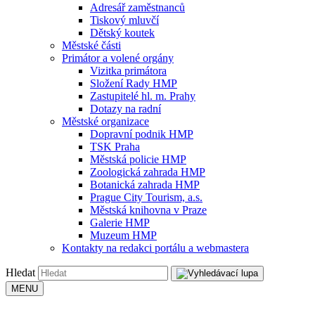
Adresář zaměstnanců
Tiskový mluvčí
Dětský koutek
Městské části
Primátor a volené orgány
Vizitka primátora
Složení Rady HMP
Zastupitelé hl. m. Prahy
Dotazy na radní
Městské organizace
Dopravní podnik HMP
TSK Praha
Městská policie HMP
Zoologická zahrada HMP
Botanická zahrada HMP
Prague City Tourism, a.s.
Městská knihovna v Praze
Galerie HMP
Muzeum HMP
Kontakty na redakci portálu a webmastera
Hledat
MENU