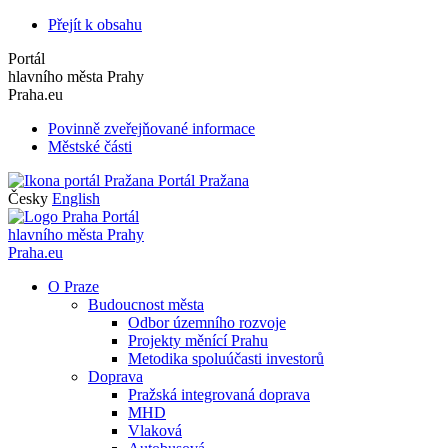
Přejít k obsahu
Portál
hlavního města Prahy
Praha.eu
Povinně zveřejňované informace
Městské části
Portál Pražana
Česky
English
Portál
hlavního města Prahy
Praha.eu
O Praze
Budoucnost města
Odbor územního rozvoje
Projekty měnící Prahu
Metodika spoluúčasti investorů
Doprava
Pražská integrovaná doprava
MHD
Vlaková