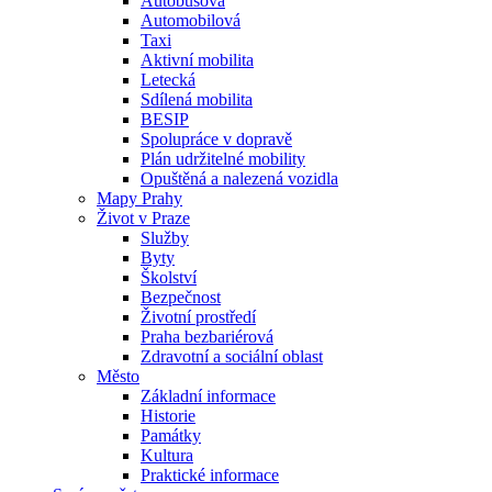
Autobusová
Automobilová
Taxi
Aktivní mobilita
Letecká
Sdílená mobilita
BESIP
Spolupráce v dopravě
Plán udržitelné mobility
Opuštěná a nalezená vozidla
Mapy Prahy
Život v Praze
Služby
Byty
Školství
Bezpečnost
Životní prostředí
Praha bezbariérová
Zdravotní a sociální oblast
Město
Základní informace
Historie
Památky
Kultura
Praktické informace