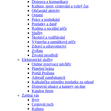
Doprava a komunikace
Kultura, sport, cestování a volný čas
Občanské aktivity
Ostatní
Práce a podnikání
Poplatky a daně
Rodina a sociální péče
Služby
Školství a vzdělávání
Výstavba a památková péče
Zdraví a zdravotnictví
Zvířata
Životní prostředí
Elektronické služby
Online rezervace návštěv
Platební brána
Portál Pražana
Adresář zaměstnanců
Kalkulačka místního poplatku za odpad
Dopravní situace a kamery on-line
Katalog firem
Zajímá vás
Byty
Cestovní ruch
Kultura