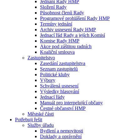
Jednání Rady HMP
Složení Rady
Působnost členů Rady
Programové prohlášení Rady HMP
Termíny jednání
Archiv usnesení Rady HMP
Jednací řád Rady a jejích Komisí
Komise Rady HMP
Akce pod záštitou radních
Koaliční smlouva
Zastupitelstvo
Zasedání zastupitelstva
Seznam zastupitelů
Politické kluby
Výbory
Schválená usnesení
Výsledky hlasování
Jednací řády
Manuál pro interpelující občany
Čestné občanství HMP
Městské části
Potřebuji řešit
Služby úřadu
Bydlení a nemovitosti
Doklady a oprávnění