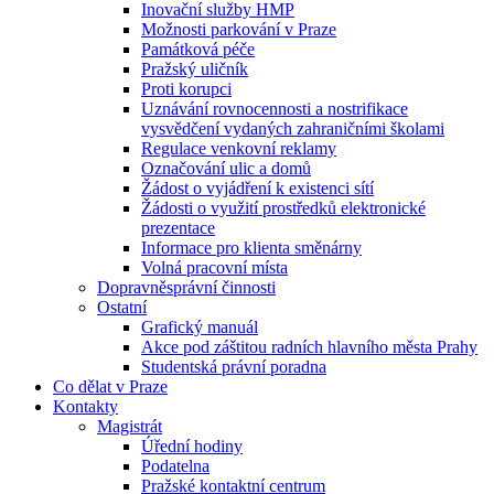
Inovační služby HMP
Možnosti parkování v Praze
Památková péče
Pražský uličník
Proti korupci
Uznávání rovnocennosti a nostrifikace
vysvědčení vydaných zahraničními školami
Regulace venkovní reklamy
Označování ulic a domů
Žádost o vyjádření k existenci sítí
Žádosti o využití prostředků elektronické
prezentace
Informace pro klienta směnárny
Volná pracovní místa
Dopravněsprávní činnosti
Ostatní
Grafický manuál
Akce pod záštitou radních hlavního města Prahy
Studentská právní poradna
Co dělat v Praze
Kontakty
Magistrát
Úřední hodiny
Podatelna
Pražské kontaktní centrum