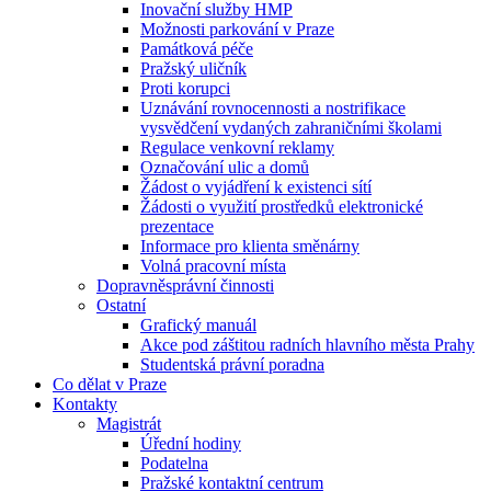
Inovační služby HMP
Možnosti parkování v Praze
Památková péče
Pražský uličník
Proti korupci
Uznávání rovnocennosti a nostrifikace
vysvědčení vydaných zahraničními školami
Regulace venkovní reklamy
Označování ulic a domů
Žádost o vyjádření k existenci sítí
Žádosti o využití prostředků elektronické
prezentace
Informace pro klienta směnárny
Volná pracovní místa
Dopravněsprávní činnosti
Ostatní
Grafický manuál
Akce pod záštitou radních hlavního města Prahy
Studentská právní poradna
Co dělat v Praze
Kontakty
Magistrát
Úřední hodiny
Podatelna
Pražské kontaktní centrum