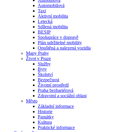
Autobusová
Automobilová
Taxi
Aktivní mobilita
Letecká
Sdílená mobilita
BESIP
Spolupráce v dopravě
Plán udržitelné mobility
Opuštěná a nalezená vozidla
Mapy Prahy
Život v Praze
Služby
Byty
Školství
Bezpečnost
Životní prostředí
Praha bezbariérová
Zdravotní a sociální oblast
Město
Základní informace
Historie
Památky
Kultura
Praktické informace