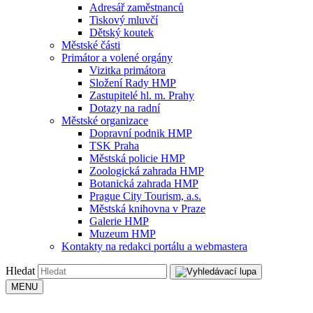
Adresář zaměstnanců
Tiskový mluvčí
Dětský koutek
Městské části
Primátor a volené orgány
Vizitka primátora
Složení Rady HMP
Zastupitelé hl. m. Prahy
Dotazy na radní
Městské organizace
Dopravní podnik HMP
TSK Praha
Městská policie HMP
Zoologická zahrada HMP
Botanická zahrada HMP
Prague City Tourism, a.s.
Městská knihovna v Praze
Galerie HMP
Muzeum HMP
Kontakty na redakci portálu a webmastera
Hledat
MENU