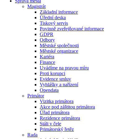
Správa města
Magistrát
Základní informace
Úřední deska
Tiskový servis
Povinně zveřejňované informace
GDPR
Odbory
Městské společnosti
Městské organizace
Kariéra
Finance
Uvádíme na pravou míru
Proti korupci
Evidence smluv
Vyhlášky a nařízení
Opendata
Primátor
Vizitka primátora
Akce pod záštitou primátora
Úřad primátora
Rezidence primátora
Stáli v čele
Primátorský řetěz
Rada