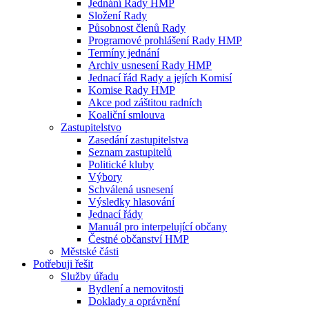
Jednání Rady HMP
Složení Rady
Působnost členů Rady
Programové prohlášení Rady HMP
Termíny jednání
Archiv usnesení Rady HMP
Jednací řád Rady a jejích Komisí
Komise Rady HMP
Akce pod záštitou radních
Koaliční smlouva
Zastupitelstvo
Zasedání zastupitelstva
Seznam zastupitelů
Politické kluby
Výbory
Schválená usnesení
Výsledky hlasování
Jednací řády
Manuál pro interpelující občany
Čestné občanství HMP
Městské části
Potřebuji řešit
Služby úřadu
Bydlení a nemovitosti
Doklady a oprávnění