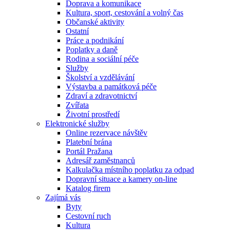
Doprava a komunikace
Kultura, sport, cestování a volný čas
Občanské aktivity
Ostatní
Práce a podnikání
Poplatky a daně
Rodina a sociální péče
Služby
Školství a vzdělávání
Výstavba a památková péče
Zdraví a zdravotnictví
Zvířata
Životní prostředí
Elektronické služby
Online rezervace návštěv
Platební brána
Portál Pražana
Adresář zaměstnanců
Kalkulačka místního poplatku za odpad
Dopravní situace a kamery on-line
Katalog firem
Zajímá vás
Byty
Cestovní ruch
Kultura