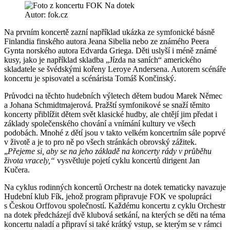
Autor: fok.cz
Na prvním koncertě zazní například ukázka ze symfonické básně
Finlandia finského autora Jeana Sibelia nebo ze známého Peera
Gynta norského autora Edvarda Griega. Děti uslyší i méně známé
kusy, jako je například skladba „Jízda na saních“ amerického
skladatele se švédskými kořeny Leroye Andersena. Autorem scénáře
koncertu je spisovatel a scénárista Tomáš Končinský.
Průvodci na těchto hudebních výletech dětem budou Marek Němec
a Johana Schmidtmajerová. Pražští symfonikové se snaží těmito
koncerty přiblížit dětem svět klasické hudby, ale chtějí jim předat i
základy společenského chování a vnímání kultury ve všech
podobách. Mnohé z dětí jsou v takto velkém koncertním sále poprvé
v životě a je to pro ně po všech stránkách obrovský zážitek.
„
Přejeme si, aby se na jeho základě na koncerty rády v průběhu
života vracely,“
vysvětluje pojetí cyklu koncertů dirigent Jan
Kučera.
Na cyklus rodinných koncertů Orchestr na dotek tematicky navazuje
Hudební klub Fík, jehož program připravuje FOK ve spolupráci
s Českou Orffovou společností. Každému koncertu z cyklu Orchestr
na dotek předcházejí dvě klubová setkání, na kterých se děti na téma
koncertu naladí a připraví si také krátký vstup, se kterým se v rámci