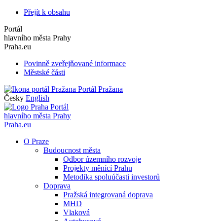
Přejít k obsahu
Portál
hlavního města Prahy
Praha.eu
Povinně zveřejňované informace
Městské části
Portál Pražana
Česky
English
Portál
hlavního města Prahy
Praha.eu
O Praze
Budoucnost města
Odbor územního rozvoje
Projekty měnící Prahu
Metodika spoluúčasti investorů
Doprava
Pražská integrovaná doprava
MHD
Vlaková