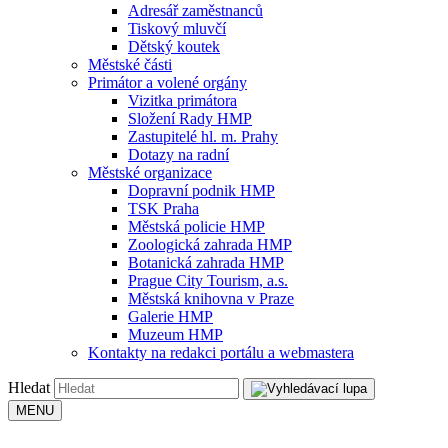
Adresář zaměstnanců
Tiskový mluvčí
Dětský koutek
Městské části
Primátor a volené orgány
Vizitka primátora
Složení Rady HMP
Zastupitelé hl. m. Prahy
Dotazy na radní
Městské organizace
Dopravní podnik HMP
TSK Praha
Městská policie HMP
Zoologická zahrada HMP
Botanická zahrada HMP
Prague City Tourism, a.s.
Městská knihovna v Praze
Galerie HMP
Muzeum HMP
Kontakty na redakci portálu a webmastera
Hledat
MENU