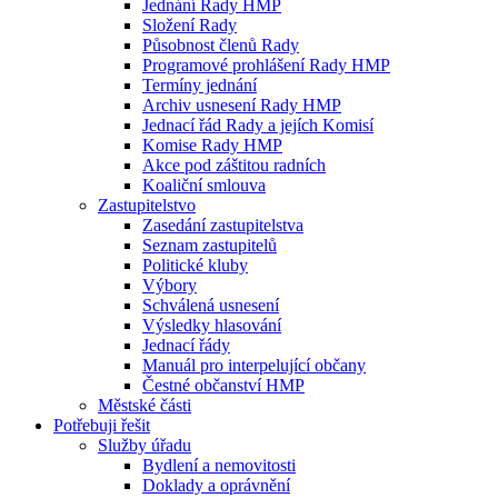
Jednání Rady HMP
Složení Rady
Působnost členů Rady
Programové prohlášení Rady HMP
Termíny jednání
Archiv usnesení Rady HMP
Jednací řád Rady a jejích Komisí
Komise Rady HMP
Akce pod záštitou radních
Koaliční smlouva
Zastupitelstvo
Zasedání zastupitelstva
Seznam zastupitelů
Politické kluby
Výbory
Schválená usnesení
Výsledky hlasování
Jednací řády
Manuál pro interpelující občany
Čestné občanství HMP
Městské části
Potřebuji řešit
Služby úřadu
Bydlení a nemovitosti
Doklady a oprávnění