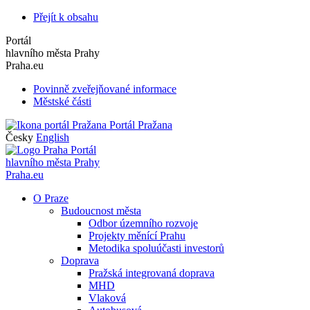
Přejít k obsahu
Portál
hlavního města Prahy
Praha.eu
Povinně zveřejňované informace
Městské části
Portál Pražana
Česky
English
Portál
hlavního města Prahy
Praha.eu
O Praze
Budoucnost města
Odbor územního rozvoje
Projekty měnící Prahu
Metodika spoluúčasti investorů
Doprava
Pražská integrovaná doprava
MHD
Vlaková