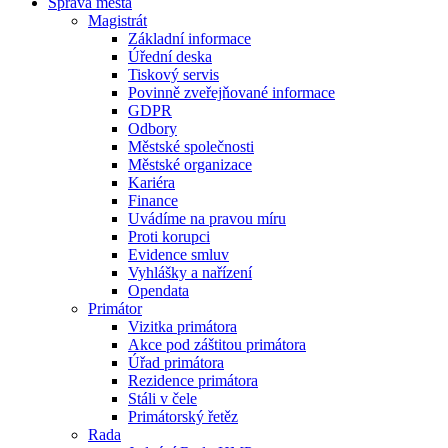
Správa města
Magistrát
Základní informace
Úřední deska
Tiskový servis
Povinně zveřejňované informace
GDPR
Odbory
Městské společnosti
Městské organizace
Kariéra
Finance
Uvádíme na pravou míru
Proti korupci
Evidence smluv
Vyhlášky a nařízení
Opendata
Primátor
Vizitka primátora
Akce pod záštitou primátora
Úřad primátora
Rezidence primátora
Stáli v čele
Primátorský řetěz
Rada