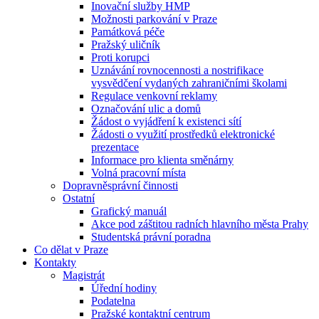
Inovační služby HMP
Možnosti parkování v Praze
Památková péče
Pražský uličník
Proti korupci
Uznávání rovnocennosti a nostrifikace
vysvědčení vydaných zahraničními školami
Regulace venkovní reklamy
Označování ulic a domů
Žádost o vyjádření k existenci sítí
Žádosti o využití prostředků elektronické
prezentace
Informace pro klienta směnárny
Volná pracovní místa
Dopravněsprávní činnosti
Ostatní
Grafický manuál
Akce pod záštitou radních hlavního města Prahy
Studentská právní poradna
Co dělat v Praze
Kontakty
Magistrát
Úřední hodiny
Podatelna
Pražské kontaktní centrum