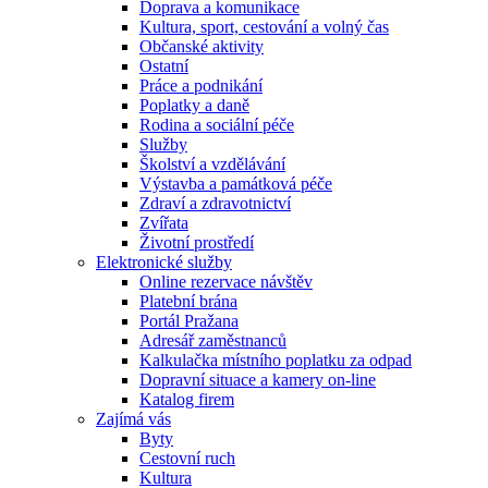
Doprava a komunikace
Kultura, sport, cestování a volný čas
Občanské aktivity
Ostatní
Práce a podnikání
Poplatky a daně
Rodina a sociální péče
Služby
Školství a vzdělávání
Výstavba a památková péče
Zdraví a zdravotnictví
Zvířata
Životní prostředí
Elektronické služby
Online rezervace návštěv
Platební brána
Portál Pražana
Adresář zaměstnanců
Kalkulačka místního poplatku za odpad
Dopravní situace a kamery on-line
Katalog firem
Zajímá vás
Byty
Cestovní ruch
Kultura