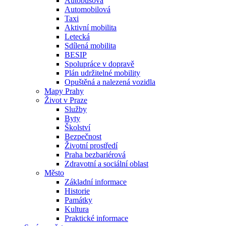
Autobusová
Automobilová
Taxi
Aktivní mobilita
Letecká
Sdílená mobilita
BESIP
Spolupráce v dopravě
Plán udržitelné mobility
Opuštěná a nalezená vozidla
Mapy Prahy
Život v Praze
Služby
Byty
Školství
Bezpečnost
Životní prostředí
Praha bezbariérová
Zdravotní a sociální oblast
Město
Základní informace
Historie
Památky
Kultura
Praktické informace