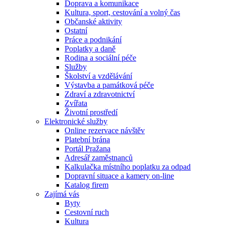
Doprava a komunikace
Kultura, sport, cestování a volný čas
Občanské aktivity
Ostatní
Práce a podnikání
Poplatky a daně
Rodina a sociální péče
Služby
Školství a vzdělávání
Výstavba a památková péče
Zdraví a zdravotnictví
Zvířata
Životní prostředí
Elektronické služby
Online rezervace návštěv
Platební brána
Portál Pražana
Adresář zaměstnanců
Kalkulačka místního poplatku za odpad
Dopravní situace a kamery on-line
Katalog firem
Zajímá vás
Byty
Cestovní ruch
Kultura