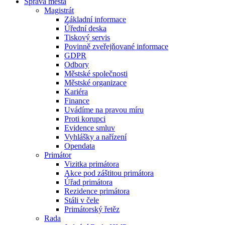
Správa města
Magistrát
Základní informace
Úřední deska
Tiskový servis
Povinně zveřejňované informace
GDPR
Odbory
Městské společnosti
Městské organizace
Kariéra
Finance
Uvádíme na pravou míru
Proti korupci
Evidence smluv
Vyhlášky a nařízení
Opendata
Primátor
Vizitka primátora
Akce pod záštitou primátora
Úřad primátora
Rezidence primátora
Stáli v čele
Primátorský řetěz
Rada