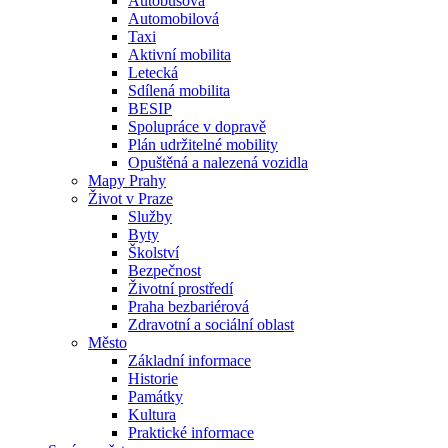
Autobusová
Automobilová
Taxi
Aktivní mobilita
Letecká
Sdílená mobilita
BESIP
Spolupráce v dopravě
Plán udržitelné mobility
Opuštěná a nalezená vozidla
Mapy Prahy
Život v Praze
Služby
Byty
Školství
Bezpečnost
Životní prostředí
Praha bezbariérová
Zdravotní a sociální oblast
Město
Základní informace
Historie
Památky
Kultura
Praktické informace