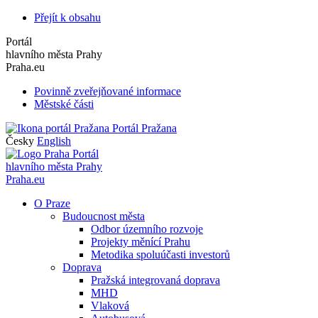
Přejít k obsahu
Portál
hlavního města Prahy
Praha.eu
Povinně zveřejňované informace
Městské části
Portál Pražana
Česky
English
Portál
hlavního města Prahy
Praha.eu
O Praze
Budoucnost města
Odbor územního rozvoje
Projekty měnící Prahu
Metodika spoluúčasti investorů
Doprava
Pražská integrovaná doprava
MHD
Vlaková