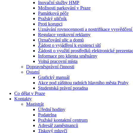
Inovační služby HMP
Možnosti parkování v Praze
Památková péče
Pražský uličník
Proti korupci
Uznávání rovnocennosti a nostrifikace vysvědčen
Regulace venkovní reklamy
Označování ulic a domů
Žádost o vyjádření k existenci sítí
Žádosti o využití prostředků elektronické prezenta
Informace pro klienta směnárny
Volná pracovní místa
Dopravněsprávní činnosti
Ostatní
Grafický manuál
Akce pod záštitou radních hlavního města Prahy
Studentská právní poradna
Co dělat v Praze
Kontakty
Magistrát
Úřední hodiny
Podatelna
Pražské kontaktní centrum
Adresář zaměstnanců
Tiskový mluvčí