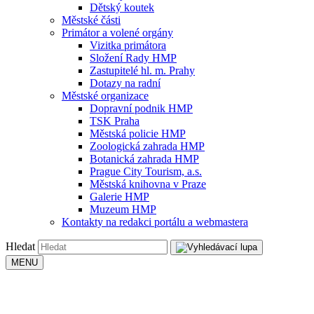
Dětský koutek
Městské části
Primátor a volené orgány
Vizitka primátora
Složení Rady HMP
Zastupitelé hl. m. Prahy
Dotazy na radní
Městské organizace
Dopravní podnik HMP
TSK Praha
Městská policie HMP
Zoologická zahrada HMP
Botanická zahrada HMP
Prague City Tourism, a.s.
Městská knihovna v Praze
Galerie HMP
Muzeum HMP
Kontakty na redakci portálu a webmastera
Hledat
MENU