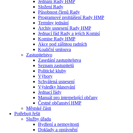
Jednání Rady HMP
Složení Rady
Působnost členů Rady
Programové prohlášení Rady HMP
Termíny jednání
Archiv usnesení Rady HMP
Jednací řád Rady a jejích Komisí
Komise Rady HMP
Akce pod záštitou radních
Koaliční smlouva
Zastupitelstvo
Zasedání zastupitelstva
Seznam zastupitelů
Politické kluby
Výbory
Schválená usnesení
Výsledky hlasování
Jednací řády
Manuál pro interpelující občany
Čestné občanství HMP
Městské části
Potřebuji řešit
Služby úřadu
Bydlení a nemovitosti
Doklady a oprávnění