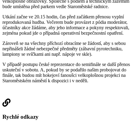
velkoplošné obrazovky. Společně s pódiem a technickým zázemím
bude umístěna před parkem vedle Staroměstské radnice.
Utkání začne ve 20.15 hodin, čas před začátkem přenosu vyplní
reprodukovaná hudba. Večerem bude provázet z pódia moderátor,
účastníky akce žádáme, aby jeho informace a pokyny respektovali,
zejména pokud jde o případná operativní bezpečnostní opatření.
Zároveň se na všechny příchozí obracíme se žádostí, aby s sebou
nepřinášeli žádné nebezpečné předměty (zábavní pyrotechniku,
lampiony se svíčkami ani např. nápoje ve skle).
V případě postupu české reprezentace do semifinále se další přenos
uskuteční v sobotu. A, pokud by se podařilo našim probojovat do
finále, tak budou mít hokejoví fanoušci velkoplošnou projekci na
Staroměstském náměstí k dispozici i v neděli.
Rychlé odkazy