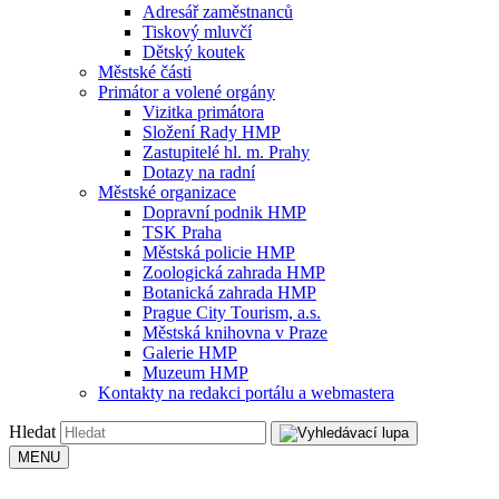
Adresář zaměstnanců
Tiskový mluvčí
Dětský koutek
Městské části
Primátor a volené orgány
Vizitka primátora
Složení Rady HMP
Zastupitelé hl. m. Prahy
Dotazy na radní
Městské organizace
Dopravní podnik HMP
TSK Praha
Městská policie HMP
Zoologická zahrada HMP
Botanická zahrada HMP
Prague City Tourism, a.s.
Městská knihovna v Praze
Galerie HMP
Muzeum HMP
Kontakty na redakci portálu a webmastera
Hledat
MENU