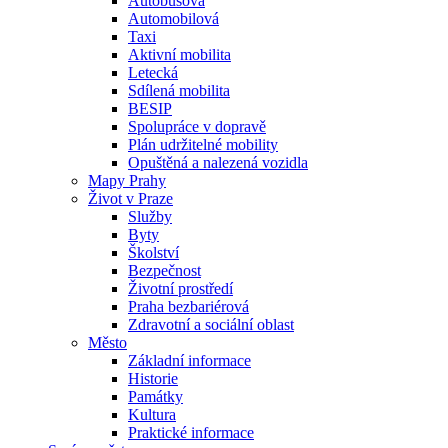
Autobusová
Automobilová
Taxi
Aktivní mobilita
Letecká
Sdílená mobilita
BESIP
Spolupráce v dopravě
Plán udržitelné mobility
Opuštěná a nalezená vozidla
Mapy Prahy
Život v Praze
Služby
Byty
Školství
Bezpečnost
Životní prostředí
Praha bezbariérová
Zdravotní a sociální oblast
Město
Základní informace
Historie
Památky
Kultura
Praktické informace