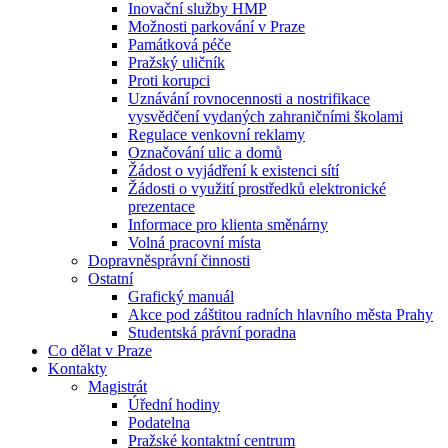
Inovační služby HMP
Možnosti parkování v Praze
Památková péče
Pražský uličník
Proti korupci
Uznávání rovnocennosti a nostrifikace
vysvědčení vydaných zahraničními školami
Regulace venkovní reklamy
Označování ulic a domů
Žádost o vyjádření k existenci sítí
Žádosti o využití prostředků elektronické
prezentace
Informace pro klienta směnárny
Volná pracovní místa
Dopravněsprávní činnosti
Ostatní
Grafický manuál
Akce pod záštitou radních hlavního města Prahy
Studentská právní poradna
Co dělat v Praze
Kontakty
Magistrát
Úřední hodiny
Podatelna
Pražské kontaktní centrum