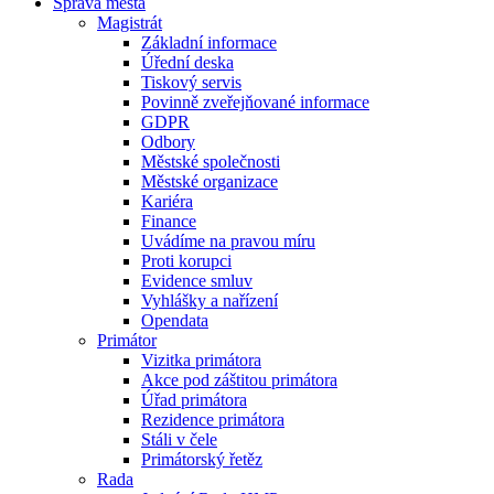
Správa města
Magistrát
Základní informace
Úřední deska
Tiskový servis
Povinně zveřejňované informace
GDPR
Odbory
Městské společnosti
Městské organizace
Kariéra
Finance
Uvádíme na pravou míru
Proti korupci
Evidence smluv
Vyhlášky a nařízení
Opendata
Primátor
Vizitka primátora
Akce pod záštitou primátora
Úřad primátora
Rezidence primátora
Stáli v čele
Primátorský řetěz
Rada