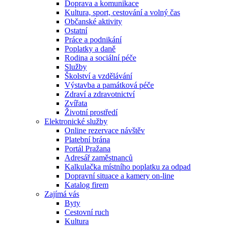
Doprava a komunikace
Kultura, sport, cestování a volný čas
Občanské aktivity
Ostatní
Práce a podnikání
Poplatky a daně
Rodina a sociální péče
Služby
Školství a vzdělávání
Výstavba a památková péče
Zdraví a zdravotnictví
Zvířata
Životní prostředí
Elektronické služby
Online rezervace návštěv
Platební brána
Portál Pražana
Adresář zaměstnanců
Kalkulačka místního poplatku za odpad
Dopravní situace a kamery on-line
Katalog firem
Zajímá vás
Byty
Cestovní ruch
Kultura