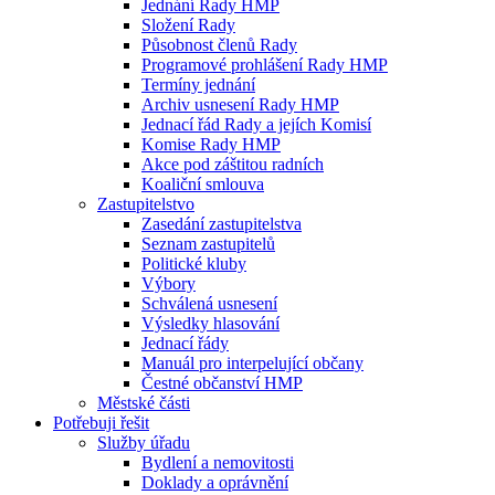
Jednání Rady HMP
Složení Rady
Působnost členů Rady
Programové prohlášení Rady HMP
Termíny jednání
Archiv usnesení Rady HMP
Jednací řád Rady a jejích Komisí
Komise Rady HMP
Akce pod záštitou radních
Koaliční smlouva
Zastupitelstvo
Zasedání zastupitelstva
Seznam zastupitelů
Politické kluby
Výbory
Schválená usnesení
Výsledky hlasování
Jednací řády
Manuál pro interpelující občany
Čestné občanství HMP
Městské části
Potřebuji řešit
Služby úřadu
Bydlení a nemovitosti
Doklady a oprávnění