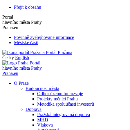
Přejít k obsahu
Portál
hlavního města Prahy
Praha.eu
Povinně zveřejňované informace
Městské části
Portál Pražana
Česky
English
Portál
hlavního města Prahy
Praha.eu
O Praze
Budoucnost města
Odbor územního rozvoje
Projekty měnící Prahu
Metodika spoluúčasti investorů
Doprava
Pražská integrovaná doprava
MHD
Vlaková