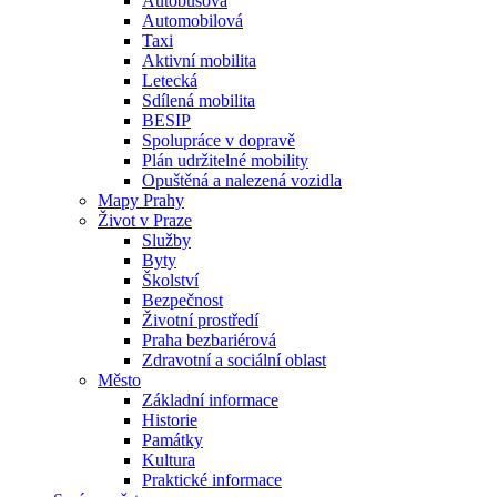
Autobusová
Automobilová
Taxi
Aktivní mobilita
Letecká
Sdílená mobilita
BESIP
Spolupráce v dopravě
Plán udržitelné mobility
Opuštěná a nalezená vozidla
Mapy Prahy
Život v Praze
Služby
Byty
Školství
Bezpečnost
Životní prostředí
Praha bezbariérová
Zdravotní a sociální oblast
Město
Základní informace
Historie
Památky
Kultura
Praktické informace