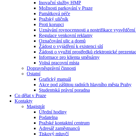
Inovační služby HMP
Možnosti parkování v Praze
Památková péče
Pražský uličník
Proti korupci
Uznávání rovnocennosti a nostrifikace vysvědčen
Regulace venkovní reklamy
Označování ulic a domů
Žádost o vyjádření k existenci sítí
Žádosti o využití prostředků elektronické prezenta
Informace pro klienta směnárny
Volná pracovní místa
Dopravněsprávní činnosti
Ostatní
Grafický manuál
Akce pod záštitou radních hlavního města Prahy
Studentská právní poradna
Co dělat v Praze
Kontakty
Magistrát
Úřední hodiny
Podatelna
Pražské kontaktní centrum
Adresář zaměstnanců
Tiskový mluvčí