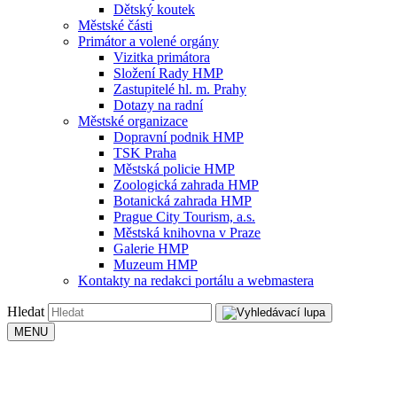
Dětský koutek
Městské části
Primátor a volené orgány
Vizitka primátora
Složení Rady HMP
Zastupitelé hl. m. Prahy
Dotazy na radní
Městské organizace
Dopravní podnik HMP
TSK Praha
Městská policie HMP
Zoologická zahrada HMP
Botanická zahrada HMP
Prague City Tourism, a.s.
Městská knihovna v Praze
Galerie HMP
Muzeum HMP
Kontakty na redakci portálu a webmastera
Hledat
MENU