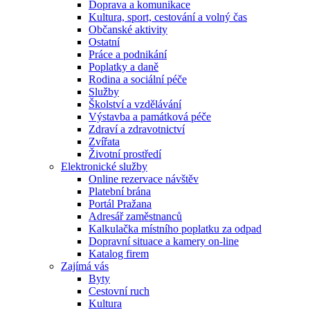
Doprava a komunikace
Kultura, sport, cestování a volný čas
Občanské aktivity
Ostatní
Práce a podnikání
Poplatky a daně
Rodina a sociální péče
Služby
Školství a vzdělávání
Výstavba a památková péče
Zdraví a zdravotnictví
Zvířata
Životní prostředí
Elektronické služby
Online rezervace návštěv
Platební brána
Portál Pražana
Adresář zaměstnanců
Kalkulačka místního poplatku za odpad
Dopravní situace a kamery on-line
Katalog firem
Zajímá vás
Byty
Cestovní ruch
Kultura