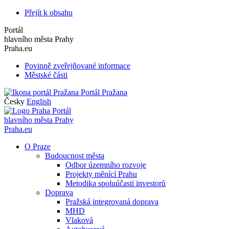
Přejít k obsahu
Portál
hlavního města Prahy
Praha.eu
Povinně zveřejňované informace
Městské části
Portál Pražana
Česky
English
Portál
hlavního města Prahy
Praha.eu
O Praze
Budoucnost města
Odbor územního rozvoje
Projekty měnící Prahu
Metodika spoluúčasti investorů
Doprava
Pražská integrovaná doprava
MHD
Vlaková