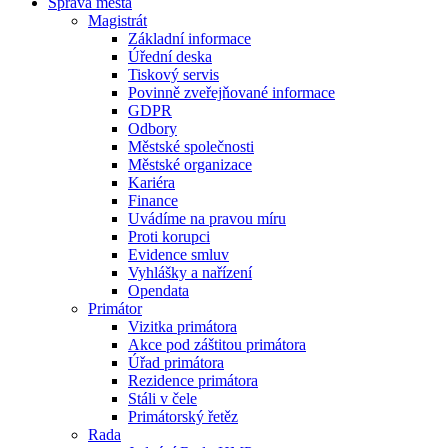
Správa města
Magistrát
Základní informace
Úřední deska
Tiskový servis
Povinně zveřejňované informace
GDPR
Odbory
Městské společnosti
Městské organizace
Kariéra
Finance
Uvádíme na pravou míru
Proti korupci
Evidence smluv
Vyhlášky a nařízení
Opendata
Primátor
Vizitka primátora
Akce pod záštitou primátora
Úřad primátora
Rezidence primátora
Stáli v čele
Primátorský řetěz
Rada