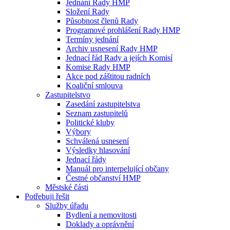
Jednání Rady HMP
Složení Rady
Působnost členů Rady
Programové prohlášení Rady HMP
Termíny jednání
Archiv usnesení Rady HMP
Jednací řád Rady a jejích Komisí
Komise Rady HMP
Akce pod záštitou radních
Koaliční smlouva
Zastupitelstvo
Zasedání zastupitelstva
Seznam zastupitelů
Politické kluby
Výbory
Schválená usnesení
Výsledky hlasování
Jednací řády
Manuál pro interpelující občany
Čestné občanství HMP
Městské části
Potřebuji řešit
Služby úřadu
Bydlení a nemovitosti
Doklady a oprávnění