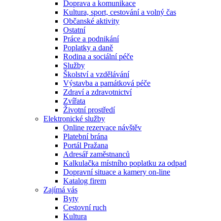
Doprava a komunikace
Kultura, sport, cestování a volný čas
Občanské aktivity
Ostatní
Práce a podnikání
Poplatky a daně
Rodina a sociální péče
Služby
Školství a vzdělávání
Výstavba a památková péče
Zdraví a zdravotnictví
Zvířata
Životní prostředí
Elektronické služby
Online rezervace návštěv
Platební brána
Portál Pražana
Adresář zaměstnanců
Kalkulačka místního poplatku za odpad
Dopravní situace a kamery on-line
Katalog firem
Zajímá vás
Byty
Cestovní ruch
Kultura