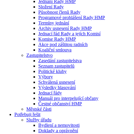
Jednání Rady HMP
Složení Rady
Působnost členů Rady
Programové prohlášení Rady HMP
Termíny jednání
Archiv usnesení Rady HMP
Jednací řád Rady a jejích Komisí
Komise Rady HMP
Akce pod záštitou radních
Koaliční smlouva
Zastupitelstvo
Zasedání zastupitelstva
Seznam zastupitelů
Politické kluby
Výbory
Schválená usnesení
Výsledky hlasování
Jednací řády
Manuál pro interpelující občany
Čestné občanství HMP
Městské části
Potřebuji řešit
Služby úřadu
Bydlení a nemovitosti
Doklady a oprávnění