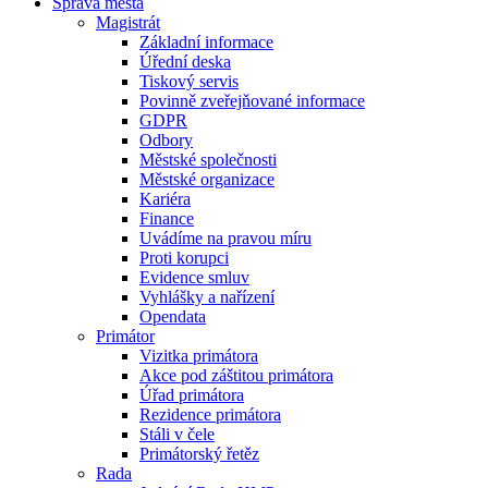
Správa města
Magistrát
Základní informace
Úřední deska
Tiskový servis
Povinně zveřejňované informace
GDPR
Odbory
Městské společnosti
Městské organizace
Kariéra
Finance
Uvádíme na pravou míru
Proti korupci
Evidence smluv
Vyhlášky a nařízení
Opendata
Primátor
Vizitka primátora
Akce pod záštitou primátora
Úřad primátora
Rezidence primátora
Stáli v čele
Primátorský řetěz
Rada