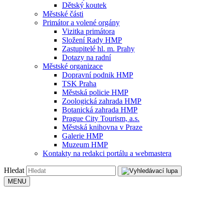
Dětský koutek
Městské části
Primátor a volené orgány
Vizitka primátora
Složení Rady HMP
Zastupitelé hl. m. Prahy
Dotazy na radní
Městské organizace
Dopravní podnik HMP
TSK Praha
Městská policie HMP
Zoologická zahrada HMP
Botanická zahrada HMP
Prague City Tourism, a.s.
Městská knihovna v Praze
Galerie HMP
Muzeum HMP
Kontakty na redakci portálu a webmastera
Hledat
MENU