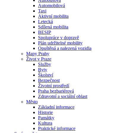
Autobusová
Automobilová
Taxi
Aktivní mobilita
Letecká
Sdílená mobilita
BESIP
Spolupráce v dopravě
Plán udržitelné mobility
Opuštěná a nalezená vozidla
Mapy Prahy
Život v Praze
Služby
Byty
Školství
Bezpečnost
Životní prostředí
Praha bezbariérová
Zdravotní a sociální oblast
Město
Základní informace
Historie
Památky
Kultura
Praktické informace