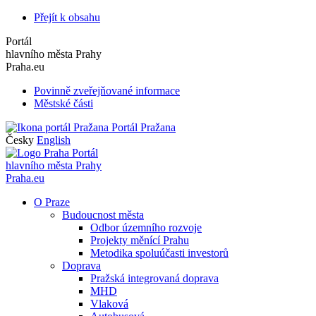
Přejít k obsahu
Portál
hlavního města Prahy
Praha.eu
Povinně zveřejňované informace
Městské části
Portál Pražana
Česky
English
Portál
hlavního města Prahy
Praha.eu
O Praze
Budoucnost města
Odbor územního rozvoje
Projekty měnící Prahu
Metodika spoluúčasti investorů
Doprava
Pražská integrovaná doprava
MHD
Vlaková