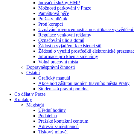
Inovační služby HMP
Možnosti parkování v Praze
Památková péče
Pražský uličník
Proti korupci
Uznávání rovnocennosti a nostrifikace vysvědčen
Regulace venkovní reklamy
Označování ulic a domů
Žádost o vyjádření k existenci sítí
Žádosti o využití prostředků elektronické prezenta
Informace pro klienta směnárny
Volná pracovní místa
Dopravněsprávní činnosti
Ostatní
Grafický manuál
Akce pod záštitou radních hlavního města Prahy
Studentská právní poradna
Co dělat v Praze
Kontakty
Magistrát
Úřední hodiny
Podatelna
Pražské kontaktní centrum
Adresář zaměstnanců
Tiskový mluvčí