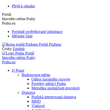
Přejít k obsahu
Portál
hlavního města Prahy
Praha.eu
Povinně zveřejňované informace
Městské části
Portál Pražana
Česky
English
Portál
hlavního města Prahy
Praha.eu
O Praze
Budoucnost města
Odbor územního rozvoje
Projekty měnící Prahu
Metodika spoluúčasti investorů
Doprava
Pražská integrovaná doprava
MHD
Vlaková