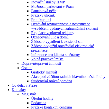
Inovační služby HMP
Možnosti parkování v Praze
Památková péče
Pražský uličník
Proti korupci
Uznávání rovnocennosti a nostrifikace
vysvědčení vydaných zahraničními školami
Regulace venkovní reklamy
Označování ulic a domů
Žádost o vyjádření k existenci sítí
Žádosti o využití prostředků elektronické
prezentace
Informace pro klienta směnárny
Volná pracovní místa
Dopravněsprávní činnosti
Ostatní
Grafický manuál
Akce pod záštitou radních hlavního města Prahy
Studentská právní poradna
Co dělat v Praze
Kontakty
Magistrát
Úřední hodiny
Podatelna
Pražské kontaktní centrum