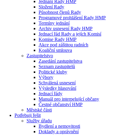
Jednání Rady HMP
Složení Rady
Působnost členů Rady
Programové prohlášení Rady HMP
Termíny jednání
Archiv usnesení Rady HMP
Jednací řád Rady a jejích Komisí
Komise Rady HMP
Akce pod záštitou radních
Koaliční smlouva
Zastupitelstvo
Zasedání zastupitelstva
Seznam zastupitelů
Politické kluby
Výbory
Schválená usnesení
Výsledky hlasování
Jednací řády
Manuál pro interpelující občany
Čestné občanství HMP
Městské části
Potřebuji řešit
Služby úřadu
Bydlení a nemovitosti
Doklady a oprávnění