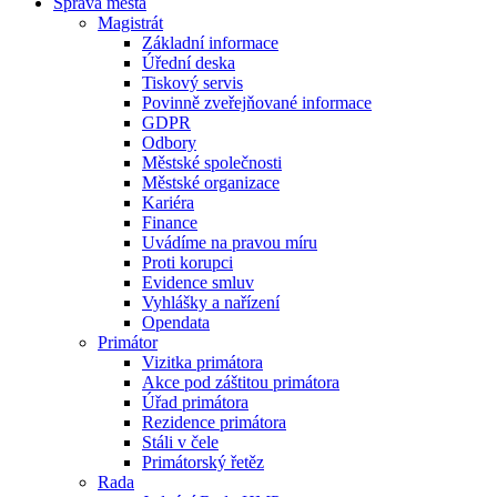
Správa města
Magistrát
Základní informace
Úřední deska
Tiskový servis
Povinně zveřejňované informace
GDPR
Odbory
Městské společnosti
Městské organizace
Kariéra
Finance
Uvádíme na pravou míru
Proti korupci
Evidence smluv
Vyhlášky a nařízení
Opendata
Primátor
Vizitka primátora
Akce pod záštitou primátora
Úřad primátora
Rezidence primátora
Stáli v čele
Primátorský řetěz
Rada