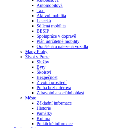
Autobusová
Automobilová
Taxi
Aktivní mobilita
Letecká
Sdílená mobilita
BESIP
Spolupráce v dopravě
Plán udržitelné mobility
Opuštěná a nalezená vozidla
Mapy Prahy
Život v Praze
Služby
Byty
Školství
Bezpečnost
Životní prostředí
Praha bezbariérová
Zdravotní a sociální oblast
Město
Základní informace
Historie
Památky
Kultura
Praktické informace