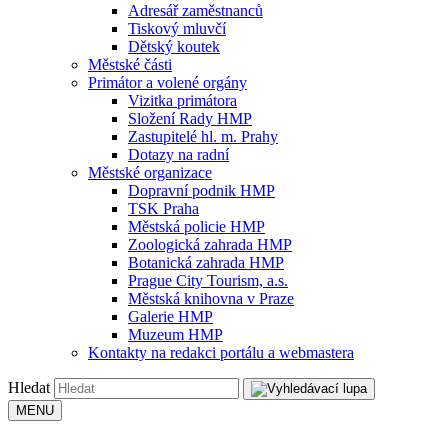
Adresář zaměstnanců
Tiskový mluvčí
Dětský koutek
Městské části
Primátor a volené orgány
Vizitka primátora
Složení Rady HMP
Zastupitelé hl. m. Prahy
Dotazy na radní
Městské organizace
Dopravní podnik HMP
TSK Praha
Městská policie HMP
Zoologická zahrada HMP
Botanická zahrada HMP
Prague City Tourism, a.s.
Městská knihovna v Praze
Galerie HMP
Muzeum HMP
Kontakty na redakci portálu a webmastera
Hledat
MENU