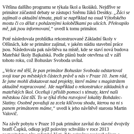
Většina dalšího programu se týkala škol a školáků. Nejdříve se
primátor zúčastnil debaty se zástupci Sněmu žáků Desítky.
„Žáci se
zajímali o aktuální témata, ptali se například na osud Výtoňského
mostu či co dělat s poházenými koloběžkami po ulicích. Překvapilo
mě, jak jsou informovaní,“
uvedl k tomu primátor.
Poté následovala prohlídka rekonstruované Základní školy v
Olšinách, kde se primátor zajímal, v jakém stádiu stavební práce
jsou. Následovala pak návštěva na místě, kde se staví nová budova
Mateřské školy Bajkalská. Podle plánů bude otevřena už v září
tohoto roku, což Bohuslav Svoboda uvítal.
„Velice mě těší, že pan primátor Bohuslav Svoboda odstartoval
svoji tour po městských částech právě u nás v Praze 10. Jsem rád,
že jsme mohli diskutovat nad projekty, které máme s magistrátem
aktuálně rozpracované. Jde například o rekonstrukce základních a
mateřských škol. Oceňuji i příslib pomoci s tématy, které naši
městskou část tíží. To se týká třeba rozvojové lokality Bohdalec-
Slatiny. Osobně považuji za zcela klíčovou shodu, kterou na ni s
panem primátorem máme,“
uvedl k jeho návštěvě starosta Martin
Valovič.
Na závěr pobytu v Praze 10 pak primátor zavítal do slavné dvojvily
bratří Čapků, odkup jejíž poloviny schválilo v roce 2013