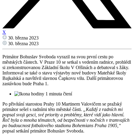
X
30. března 2023
30. března 2023
Primátor Bohuslav Svoboda vyrazil na svou první cestu po
městských částech. V Praze 10 se setkal s vedením radnice, prohlédl
si zrekonstruovanou Základní školu V Olšinách a debatoval s žáky.
Informoval se také o stavu výstavby nové budovy Mateřské školy
Bajkalská a navštívil slavnou Čapkovu vilu. Další primátorovou
zastávkou bude Praha 1.
1 minuta čtení
Po přivítání starostou Prahy 10 Martinem Valovičem se pražský
primátor sešel s radními této městské části.
„Každý z radních mi
popsal svoji gesci, své priority a problémy, které vidí jako hlavní.
Řeč byla o mnoha tématech, od bezpečnosti v nočních v tramvajích
po budoucnost fotbalového stadionu Bohemians Praha 1905,“
popsal setkání primátor Bohuslav Svoboda.