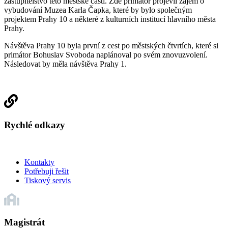
zastupitelstvo této městské části. Zde primátor projevil zájem o
vybudování Muzea Karla Čapka, které by bylo společným
projektem Prahy 10 a některé z kulturních institucí hlavního města
Prahy.
Návštěva Prahy 10 byla první z cest po městských čtvrtích, které si
primátor Bohuslav Svoboda naplánoval po svém znovuzvolení.
Následovat by měla návštěva Prahy 1.
Rychlé odkazy
Kontakty
Potřebuji řešit
Tiskový servis
Magistrát