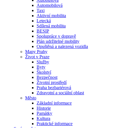
Autobusová
Automobilová
Taxi
Aktivní mobilita
Letecká
Sdílená mobilita
BESIP
Spolupráce v dopravě
Plán udržitelné mobility
Opuštěná a nalezená vozidla
Mapy Prahy
Život v Praze
Služby
Byty
Školství
Bezpečnost
Životní prostředí
Praha bezbariérová
Zdravotní a sociální oblast
Město
Základní informace
Historie
Památky
Kultura
Praktické informace