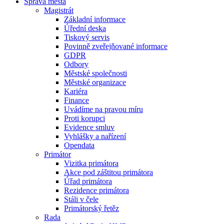
Správa města
Magistrát
Základní informace
Úřední deska
Tiskový servis
Povinně zveřejňované informace
GDPR
Odbory
Městské společnosti
Městské organizace
Kariéra
Finance
Uvádíme na pravou míru
Proti korupci
Evidence smluv
Vyhlášky a nařízení
Opendata
Primátor
Vizitka primátora
Akce pod záštitou primátora
Úřad primátora
Rezidence primátora
Stáli v čele
Primátorský řetěz
Rada