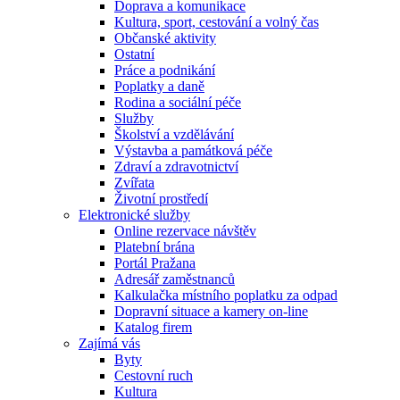
Doprava a komunikace
Kultura, sport, cestování a volný čas
Občanské aktivity
Ostatní
Práce a podnikání
Poplatky a daně
Rodina a sociální péče
Služby
Školství a vzdělávání
Výstavba a památková péče
Zdraví a zdravotnictví
Zvířata
Životní prostředí
Elektronické služby
Online rezervace návštěv
Platební brána
Portál Pražana
Adresář zaměstnanců
Kalkulačka místního poplatku za odpad
Dopravní situace a kamery on-line
Katalog firem
Zajímá vás
Byty
Cestovní ruch
Kultura