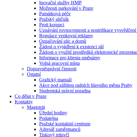
Inovační služby HMP
Možnosti parkování v Praze
Památková péče
Pražský uličník
Proti korupci
Uznávání rovnocennosti a nostrifikace vysvědčen
Regulace venkovní reklamy
Označování ulic a domů
Žádost o vyjádření k existenci sítí
Žádosti o využití prostředků elektronické prezenta
Informace pro klienta směnárny
Volná pracovní místa
Dopravněsprávní činnosti
Ostatní
Grafický manuál
Akce pod záštitou radních hlavního města Prahy
Studentská právní poradna
Co dělat v Praze
Kontakty
Magistrát
Úřední hodiny
Podatelna
Pražské kontaktní centrum
Adresář zaměstnanců
Tiskový mluvčí