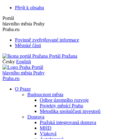
Přejít k obsahu
Portál
hlavního města Prahy
Praha.eu
Povinně zveřejňované informace
Městské části
Portál Pražana
Česky
English
Portál
hlavního města Prahy
Praha.eu
O Praze
Budoucnost města
Odbor územního rozvoje
Projekty měnící Prahu
Metodika spoluúčasti investorů
Doprava
Pražská integrovaná doprava
MHD
Vlaková