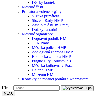
Dětský koutek
Městské části
Primátor a volené orgány
Vizitka primátora
Složení Rady HMP
Zastupitelé hl. m. Prahy
Dotazy na radní
Městské organizace
Dopravní podnik HMP
TSK Praha
Městská policie HMP
Zoologická zahrada HMP
Botanická zahrada HMP
Prague City Tourism, a.s.
Městská knihovna v Praze
Galerie HMP
Muzeum HMP
Kontakty na redakci portálu a webmastera
Hledat
MENU