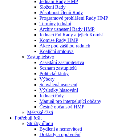
Jednání Rady HMP
Složení Rady
Působnost členů Rady
Programové prohlášení Rady HMP
Termíny jednání
Archiv usnesení Rady HMP
Jednací řád Rady a jejích Komisí
Komise Rady HMP
Akce pod záštitou radních
Koaliční smlouva
Zastupitelstvo
Zasedání zastupitelstva
Seznam zastupitelů
Politické kluby
Výbory
Schválená usnesení
Výsledky hlasování
Jednací řády
Manuál pro interpelující občany
Čestné občanství HMP
Městské části
Potřebuji řešit
Služby úřadu
Bydlení a nemovitosti
Doklady a oprávnění