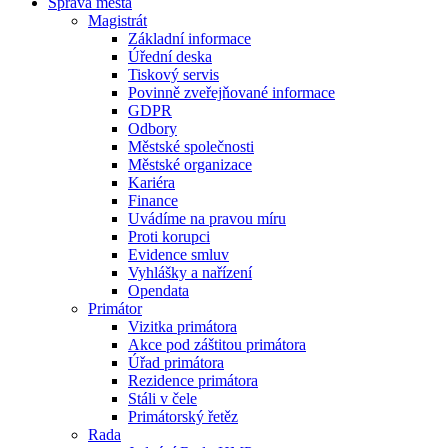
Správa města
Magistrát
Základní informace
Úřední deska
Tiskový servis
Povinně zveřejňované informace
GDPR
Odbory
Městské společnosti
Městské organizace
Kariéra
Finance
Uvádíme na pravou míru
Proti korupci
Evidence smluv
Vyhlášky a nařízení
Opendata
Primátor
Vizitka primátora
Akce pod záštitou primátora
Úřad primátora
Rezidence primátora
Stáli v čele
Primátorský řetěz
Rada