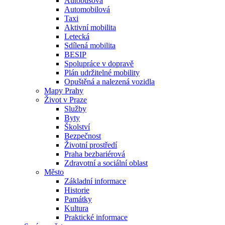
Autobusová
Automobilová
Taxi
Aktivní mobilita
Letecká
Sdílená mobilita
BESIP
Spolupráce v dopravě
Plán udržitelné mobility
Opuštěná a nalezená vozidla
Mapy Prahy
Život v Praze
Služby
Byty
Školství
Bezpečnost
Životní prostředí
Praha bezbariérová
Zdravotní a sociální oblast
Město
Základní informace
Historie
Památky
Kultura
Praktické informace