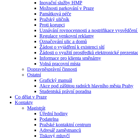
Inovační služby HMP
Možnosti parkování v Praze
Památková péče
Pražský uličník
Proti korupci
Uznávání rovnocennosti a nostrifikace vysvědčen
Regulace venkovní reklamy
Označování ulic a domů
Žádost o vyjádření k existenci sítí
Žádosti o využití prostředků elektronické prezenta
Informace pro klienta směnárny
Volná pracovní místa
Dopravněsprávní činnosti
Ostatní
Grafický manuál
Akce pod záštitou radních hlavního města Prahy
Studentská právní poradna
Co dělat v Praze
Kontakty
Magistrát
Úřední hodiny
Podatelna
Pražské kontaktní centrum
Adresář zaměstnanců
Tiskový mluvčí