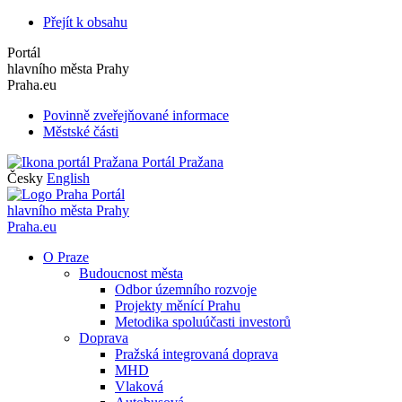
Přejít k obsahu
Portál
hlavního města Prahy
Praha.eu
Povinně zveřejňované informace
Městské části
Portál Pražana
Česky
English
Portál
hlavního města Prahy
Praha.eu
O Praze
Budoucnost města
Odbor územního rozvoje
Projekty měnící Prahu
Metodika spoluúčasti investorů
Doprava
Pražská integrovaná doprava
MHD
Vlaková