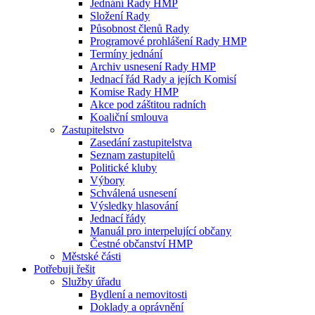
Jednání Rady HMP
Složení Rady
Působnost členů Rady
Programové prohlášení Rady HMP
Termíny jednání
Archiv usnesení Rady HMP
Jednací řád Rady a jejích Komisí
Komise Rady HMP
Akce pod záštitou radních
Koaliční smlouva
Zastupitelstvo
Zasedání zastupitelstva
Seznam zastupitelů
Politické kluby
Výbory
Schválená usnesení
Výsledky hlasování
Jednací řády
Manuál pro interpelující občany
Čestné občanství HMP
Městské části
Potřebuji řešit
Služby úřadu
Bydlení a nemovitosti
Doklady a oprávnění