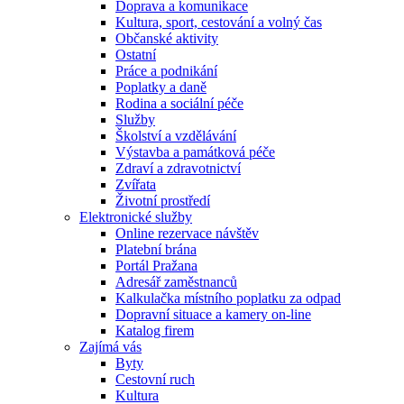
Doprava a komunikace
Kultura, sport, cestování a volný čas
Občanské aktivity
Ostatní
Práce a podnikání
Poplatky a daně
Rodina a sociální péče
Služby
Školství a vzdělávání
Výstavba a památková péče
Zdraví a zdravotnictví
Zvířata
Životní prostředí
Elektronické služby
Online rezervace návštěv
Platební brána
Portál Pražana
Adresář zaměstnanců
Kalkulačka místního poplatku za odpad
Dopravní situace a kamery on-line
Katalog firem
Zajímá vás
Byty
Cestovní ruch
Kultura