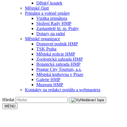
Dětský koutek
Městské části
Primátor a volené orgány
Vizitka primátora
Složení Rady HMP
Zastupitelé hl. m. Prahy
Dotazy na radní
Městské organizace
Dopravní podnik HMP
TSK Praha
Městská policie HMP
Zoologická zahrada HMP
Botanická zahrada HMP
Prague City Tourism, a.s.
Městská knihovna v Praze
Galerie HMP
Muzeum HMP
Kontakty na redakci portálu a webmastera
Hledat
MENU