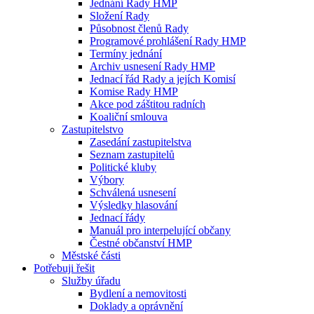
Jednání Rady HMP
Složení Rady
Působnost členů Rady
Programové prohlášení Rady HMP
Termíny jednání
Archiv usnesení Rady HMP
Jednací řád Rady a jejích Komisí
Komise Rady HMP
Akce pod záštitou radních
Koaliční smlouva
Zastupitelstvo
Zasedání zastupitelstva
Seznam zastupitelů
Politické kluby
Výbory
Schválená usnesení
Výsledky hlasování
Jednací řády
Manuál pro interpelující občany
Čestné občanství HMP
Městské části
Potřebuji řešit
Služby úřadu
Bydlení a nemovitosti
Doklady a oprávnění