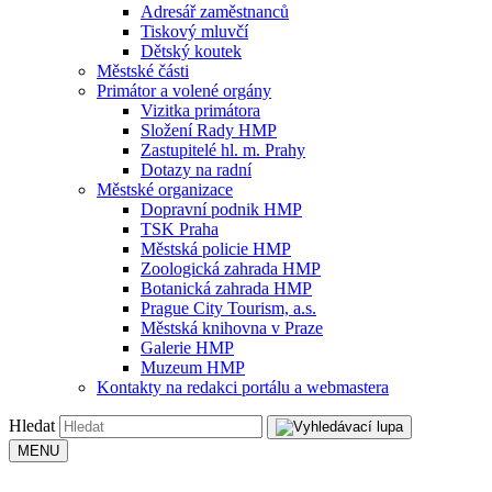
Adresář zaměstnanců
Tiskový mluvčí
Dětský koutek
Městské části
Primátor a volené orgány
Vizitka primátora
Složení Rady HMP
Zastupitelé hl. m. Prahy
Dotazy na radní
Městské organizace
Dopravní podnik HMP
TSK Praha
Městská policie HMP
Zoologická zahrada HMP
Botanická zahrada HMP
Prague City Tourism, a.s.
Městská knihovna v Praze
Galerie HMP
Muzeum HMP
Kontakty na redakci portálu a webmastera
Hledat
MENU