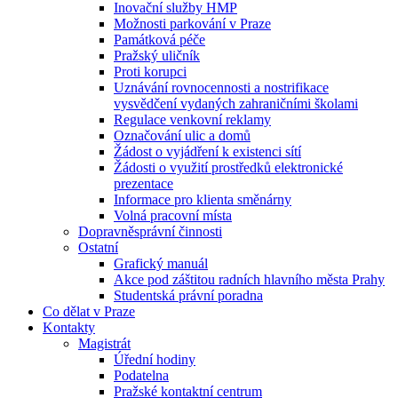
Inovační služby HMP
Možnosti parkování v Praze
Památková péče
Pražský uličník
Proti korupci
Uznávání rovnocennosti a nostrifikace
vysvědčení vydaných zahraničními školami
Regulace venkovní reklamy
Označování ulic a domů
Žádost o vyjádření k existenci sítí
Žádosti o využití prostředků elektronické
prezentace
Informace pro klienta směnárny
Volná pracovní místa
Dopravněsprávní činnosti
Ostatní
Grafický manuál
Akce pod záštitou radních hlavního města Prahy
Studentská právní poradna
Co dělat v Praze
Kontakty
Magistrát
Úřední hodiny
Podatelna
Pražské kontaktní centrum