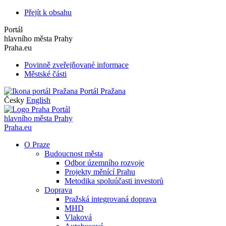
Přejít k obsahu
Portál
hlavního města Prahy
Praha.eu
Povinně zveřejňované informace
Městské části
Portál Pražana
Česky
English
Portál
hlavního města Prahy
Praha.eu
O Praze
Budoucnost města
Odbor územního rozvoje
Projekty měnící Prahu
Metodika spoluúčasti investorů
Doprava
Pražská integrovaná doprava
MHD
Vlaková