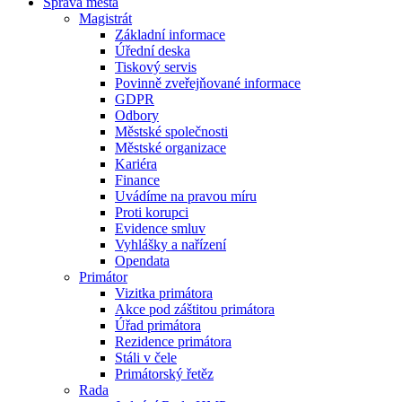
Správa města
Magistrát
Základní informace
Úřední deska
Tiskový servis
Povinně zveřejňované informace
GDPR
Odbory
Městské společnosti
Městské organizace
Kariéra
Finance
Uvádíme na pravou míru
Proti korupci
Evidence smluv
Vyhlášky a nařízení
Opendata
Primátor
Vizitka primátora
Akce pod záštitou primátora
Úřad primátora
Rezidence primátora
Stáli v čele
Primátorský řetěz
Rada