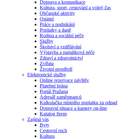
Doprava a komunikace
Kultura, sport, cestování a volný čas
Občanské aktivity
Ostatní
Práce a podnikání
Poplatky a daně
Rodina a sociální péče
Služby
Školství a vzdělávání
Výstavba a památková péče
Zdraví a zdravotnictví
Zvířata
Životní prostředí
Elektronické služby
Online rezervace návštěv
Platební brána
Portál Pražana
Adresář zaměstnanců
Kalkulačka místního poplatku za odpad
Dopravní situace a kamery on-line
Katalog firem
Zajímá vás
Byty
Cestovní ruch
Kultura