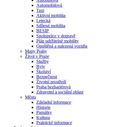
Autobusová
Automobilová
Taxi
Aktivní mobilita
Letecká
Sdílená mobilita
BESIP
Spolupráce v dopravě
Plán udržitelné mobility
Opuštěná a nalezená vozidla
Mapy Prahy
Život v Praze
Služby
Byty
Školství
Bezpečnost
Životní prostředí
Praha bezbariérová
Zdravotní a sociální oblast
Město
Základní informace
Historie
Památky
Kultura
Praktické informace