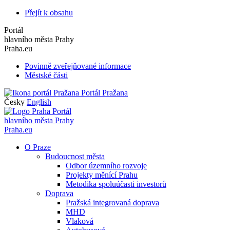
Přejít k obsahu
Portál
hlavního města Prahy
Praha.eu
Povinně zveřejňované informace
Městské části
Portál Pražana
Česky
English
Portál
hlavního města Prahy
Praha.eu
O Praze
Budoucnost města
Odbor územního rozvoje
Projekty měnící Prahu
Metodika spoluúčasti investorů
Doprava
Pražská integrovaná doprava
MHD
Vlaková