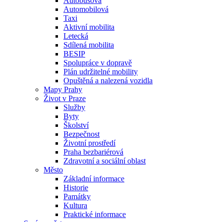
Autobusová
Automobilová
Taxi
Aktivní mobilita
Letecká
Sdílená mobilita
BESIP
Spolupráce v dopravě
Plán udržitelné mobility
Opuštěná a nalezená vozidla
Mapy Prahy
Život v Praze
Služby
Byty
Školství
Bezpečnost
Životní prostředí
Praha bezbariérová
Zdravotní a sociální oblast
Město
Základní informace
Historie
Památky
Kultura
Praktické informace