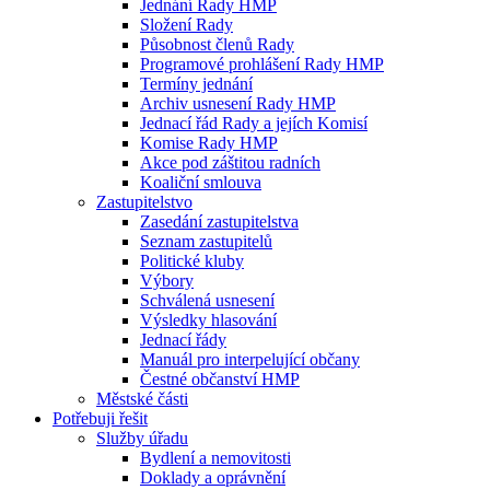
Jednání Rady HMP
Složení Rady
Působnost členů Rady
Programové prohlášení Rady HMP
Termíny jednání
Archiv usnesení Rady HMP
Jednací řád Rady a jejích Komisí
Komise Rady HMP
Akce pod záštitou radních
Koaliční smlouva
Zastupitelstvo
Zasedání zastupitelstva
Seznam zastupitelů
Politické kluby
Výbory
Schválená usnesení
Výsledky hlasování
Jednací řády
Manuál pro interpelující občany
Čestné občanství HMP
Městské části
Potřebuji řešit
Služby úřadu
Bydlení a nemovitosti
Doklady a oprávnění