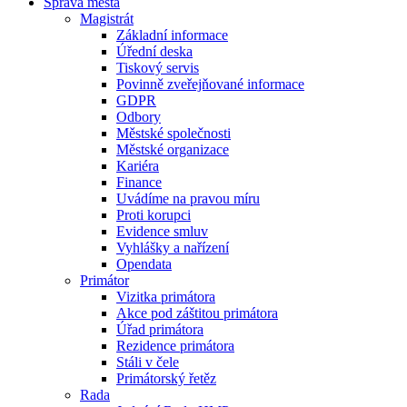
Správa města
Magistrát
Základní informace
Úřední deska
Tiskový servis
Povinně zveřejňované informace
GDPR
Odbory
Městské společnosti
Městské organizace
Kariéra
Finance
Uvádíme na pravou míru
Proti korupci
Evidence smluv
Vyhlášky a nařízení
Opendata
Primátor
Vizitka primátora
Akce pod záštitou primátora
Úřad primátora
Rezidence primátora
Stáli v čele
Primátorský řetěz
Rada