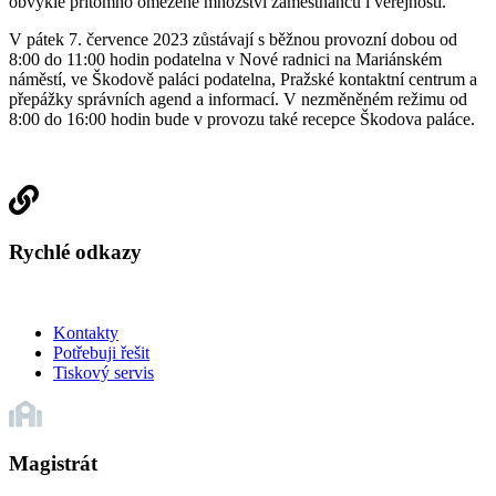
obvykle přítomno omezené množství zaměstnanců i veřejnosti.
V pátek 7. července 2023 zůstávají s běžnou provozní dobou od
8:00 do 11:00 hodin podatelna v Nové radnici na Mariánském
náměstí, ve Škodově paláci podatelna, Pražské kontaktní centrum a
přepážky správních agend a informací. V nezměněném režimu od
8:00 do 16:00 hodin bude v provozu také recepce Škodova paláce.
Rychlé odkazy
Kontakty
Potřebuji řešit
Tiskový servis
Magistrát