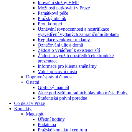
Inovační služby HMP
Možnosti parkování v Praze
Památková péče
Pražský uličník
Proti korupci
Uznávání rovnocennosti a nostrifikace
vysvědčení vydaných zahraničními školami
Regulace venkovní reklamy
Označování ulic a domů
Žádost o vyjádření k existenci sítí
Žádosti o využití prostředků elektronické
prezentace
Informace pro klienta směnárny
Volná pracovní místa
Dopravněsprávní činnosti
Ostatní
Grafický manuál
Akce pod záštitou radních hlavního města Prahy
Studentská právní poradna
Co dělat v Praze
Kontakty
Magistrát
Úřední hodiny
Podatelna
Pražské kontaktní centrum