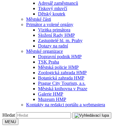
Adresář zaměstnanců
Tiskový mluvčí
Dětský koutek
Městské části
Primátor a volené orgány
Vizitka primátora
Složení Rady HMP
Zastupitelé hl. m. Prahy
Dotazy na radní
Městské organizace
Dopravní podnik HMP
TSK Praha
Městská policie HMP
Zoologická zahrada HMP
Botanická zahrada HMP
Prague City Tourism, a.s.
Městská knihovna v Praze
Galerie HMP
Muzeum HMP
Kontakty na redakci portálu a webmastera
Hledat
MENU