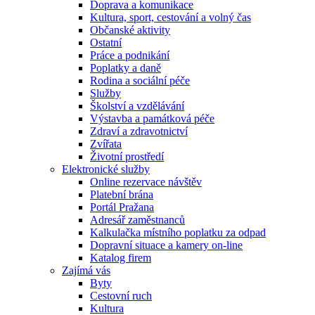
Doprava a komunikace
Kultura, sport, cestování a volný čas
Občanské aktivity
Ostatní
Práce a podnikání
Poplatky a daně
Rodina a sociální péče
Služby
Školství a vzdělávání
Výstavba a památková péče
Zdraví a zdravotnictví
Zvířata
Životní prostředí
Elektronické služby
Online rezervace návštěv
Platební brána
Portál Pražana
Adresář zaměstnanců
Kalkulačka místního poplatku za odpad
Dopravní situace a kamery on-line
Katalog firem
Zajímá vás
Byty
Cestovní ruch
Kultura