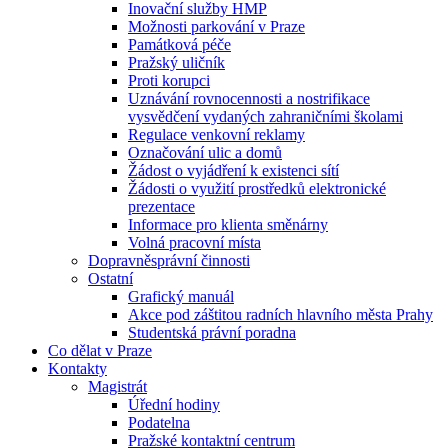
Inovační služby HMP
Možnosti parkování v Praze
Památková péče
Pražský uličník
Proti korupci
Uznávání rovnocennosti a nostrifikace
vysvědčení vydaných zahraničními školami
Regulace venkovní reklamy
Označování ulic a domů
Žádost o vyjádření k existenci sítí
Žádosti o využití prostředků elektronické
prezentace
Informace pro klienta směnárny
Volná pracovní místa
Dopravněsprávní činnosti
Ostatní
Grafický manuál
Akce pod záštitou radních hlavního města Prahy
Studentská právní poradna
Co dělat v Praze
Kontakty
Magistrát
Úřední hodiny
Podatelna
Pražské kontaktní centrum