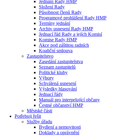
Jednání Rady HMP
Složení Rady
Působnost členů Rady
Programové prohlášení Rady HMP
Termíny jednání
Archiv usnesení Rady HMP
Jednací řád Rady a jejích Komisí
Komise Rady HMP
Akce pod záštitou radních
Koaliční smlouva
Zastupitelstvo
Zasedání zastupitelstva
Seznam zastupitelů
Politické kluby
Výbory
Schválená usnesení
Výsledky hlasování
Jednací řády
Manuál pro interpelující občany
Čestné občanství HMP
Městské části
Potřebuji řešit
Služby úřadu
Bydlení a nemovitosti
Doklady a oprávnění