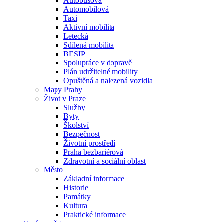
Autobusová
Automobilová
Taxi
Aktivní mobilita
Letecká
Sdílená mobilita
BESIP
Spolupráce v dopravě
Plán udržitelné mobility
Opuštěná a nalezená vozidla
Mapy Prahy
Život v Praze
Služby
Byty
Školství
Bezpečnost
Životní prostředí
Praha bezbariérová
Zdravotní a sociální oblast
Město
Základní informace
Historie
Památky
Kultura
Praktické informace