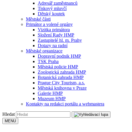
Adresář zaměstnanců
Tiskový mluvčí
Dětský koutek
Městské části
Primátor a volené orgány
Vizitka primátora
Složení Rady HMP
Zastupitelé hl. m. Prahy
Dotazy na radní
Městské organizace
Dopravní podnik HMP
TSK Praha
Městská policie HMP
Zoologická zahrada HMP
Botanická zahrada HMP
Prague City Tourism, a.s.
Městská knihovna v Praze
Galerie HMP
Muzeum HMP
Kontakty na redakci portálu a webmastera
Hledat
MENU