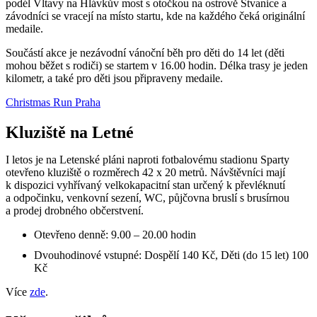
podél Vltavy na Hlávkův most s otočkou na ostrově Štvanice a
závodníci se vracejí na místo startu, kde na každého čeká originální
medaile.
Součástí akce je nezávodní vánoční běh pro děti do 14 let (děti
mohou běžet s rodiči) se startem v 16.00 hodin. Délka trasy je jeden
kilometr, a také pro děti jsou připraveny medaile.
Christmas Run Praha
Kluziště na Letné
I letos je na Letenské pláni naproti fotbalovému stadionu Sparty
otevřeno kluziště o rozměrech 42 x 20 metrů. Návštěvníci mají
k dispozici vyhřívaný velkokapacitní stan určený k převléknutí
a odpočinku, venkovní sezení, WC, půjčovna bruslí s brusírnou
a prodej drobného občerstvení.
Otevřeno denně: 9.00 – 20.00 hodin
Dvouhodinové vstupné: Dospělí 140 Kč, Děti (do 15 let) 100
Kč
Více
zde
.