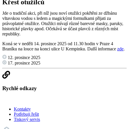
Křest otužilců
Jde o tradiční akci, při níž jsou noví otužilci pokřtěni ze džbánu
vltavskou vodou s ledem a magickými formulkami přijati za
právoplatné otužilce. Otužilci mívají různé barevné masky, paruky,
historické plavky apod. Očekává se účast plavců z různých míst
republiky.
Koná se v neděli 14. prosince 2025 od 11.30 hodin v Praze 4
Braníku na louce na konci ulice U Kempinku. Další informace
zde
.
12. prosince 2025
17. prosince 2025
Rychlé odkazy
Kontakty
Potřebuji řešit
Tiskový servis