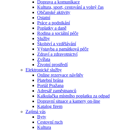
Doprava a komunikace
Kultura, sport, cestování a volný čas
Občanské aktivity
Ostatní
Práce a podnikání
Poplatky a daně
Rodina a sociální péče
Služby
Školství a vzdělávání
Výstavba a památková péče
Zdraví a zdravotnictví
Zvířata
Životní prostředí
Elektronické služby
Online rezervace návštěv
Platební brána
Portál Pražana
Adresář zaměstnanců
Kalkulačka místního poplatku za odpad
Dopravní situace a kamery on-line
Katalog firem
Zajímá vás
Byty
Cestovní ruch
Kultura