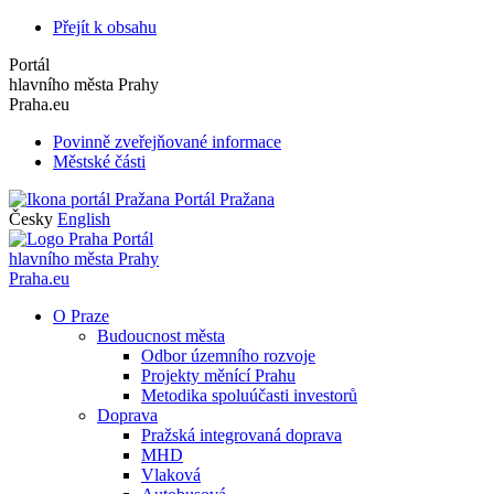
Přejít k obsahu
Portál
hlavního města Prahy
Praha.eu
Povinně zveřejňované informace
Městské části
Portál Pražana
Česky
English
Portál
hlavního města Prahy
Praha.eu
O Praze
Budoucnost města
Odbor územního rozvoje
Projekty měnící Prahu
Metodika spoluúčasti investorů
Doprava
Pražská integrovaná doprava
MHD
Vlaková