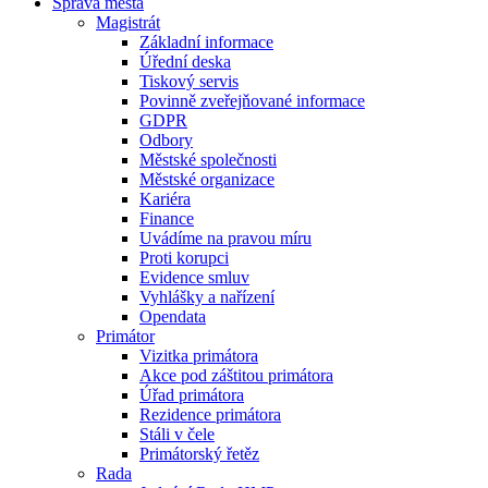
Správa města
Magistrát
Základní informace
Úřední deska
Tiskový servis
Povinně zveřejňované informace
GDPR
Odbory
Městské společnosti
Městské organizace
Kariéra
Finance
Uvádíme na pravou míru
Proti korupci
Evidence smluv
Vyhlášky a nařízení
Opendata
Primátor
Vizitka primátora
Akce pod záštitou primátora
Úřad primátora
Rezidence primátora
Stáli v čele
Primátorský řetěz
Rada