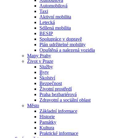
Autobusová
Automobilová
Taxi
Aktivní mobilita
Letecká
Sdílená mobilita
BESIP
Spolupráce v dopravě
Plán udržitelné mobility
Opuštěná a nalezená vozidla
Mapy Prahy
Život v Praze
Služby
Byty
Školství
Bezpečnost
Životní prostředí
Praha bezbariérová
Zdravotní a sociální oblast
Město
Základní informace
Historie
Památky
Kultura
Praktické informace