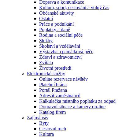
Doprava a komunikace
Kultura, sport, cestování a volný čas
Občanské aktivity
Ostatní
Práce a podnikání
Poplatky a daně
Rodina a sociální péče
Služby
Školství a vzdělávání
Výstavba a památková péče
Zdraví a zdravotnictví
Zvířata
Životní prostředí
Elektronické služby
Online rezervace návštěv
Platební brána
Portál Pražana
Adresář zaměstnanců
Kalkulačka místního poplatku za odpad
Dopravní situace a kamery on-line
Katalog firem
Zajímá vás
Byty
Cestovní ruch
Kultura