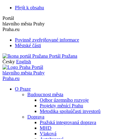
Přejít k obsahu
Portál
hlavního města Prahy
Praha.eu
Povinně zveřejňované informace
Městské části
Portál Pražana
Česky
English
Portál
hlavního města Prahy
Praha.eu
O Praze
Budoucnost města
Odbor územního rozvoje
Projekty měnící Prahu
Metodika spoluúčasti investorů
Doprava
Pražská integrovaná doprava
MHD
Vlaková