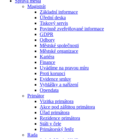
Správa města
Magistrát
Základní informace
Úřední deska
Tiskový servis
Povinně zveřejňované informace
GDPR
Odbory
Městské společnosti
Městské organizace
Kariéra
Finance
Uvádíme na pravou míru
Proti korupci
Evidence smluv
Vyhlášky a nařízení
Opendata
Primátor
Vizitka primátora
Akce pod záštitou primátora
Úřad primátora
Rezidence primátora
Stáli v čele
Primátorský řetěz
Rada