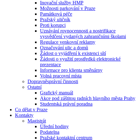
Inovační služby HMP
Možnosti parkování v Praze
Památková péče
Pražský uličník
Proti korupci
Uznávání rovnocennosti a nostrifikace
vysvědčení vydaných zahraničními školami
Regulace venkovní reklamy
Označování ulic a domů
Žádost o vyjádření k existenci sítí
Žádosti o využití prostředků elektronické
prezentace
Informace pro klienta směnárny
Volná pracovní místa
Dopravněsprávní činnosti
Ostatní
Grafický manuál
Akce pod záštitou radních hlavního města Prahy
Studentská právní poradna
Co dělat v Praze
Kontakty
Magistrát
Úřední hodiny
Podatelna
Pražské kontaktní centrum