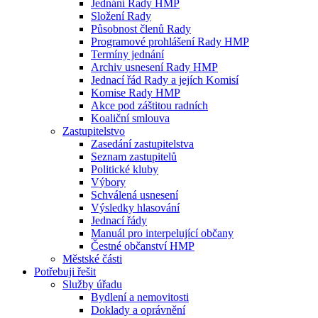
Jednání Rady HMP
Složení Rady
Působnost členů Rady
Programové prohlášení Rady HMP
Termíny jednání
Archiv usnesení Rady HMP
Jednací řád Rady a jejích Komisí
Komise Rady HMP
Akce pod záštitou radních
Koaliční smlouva
Zastupitelstvo
Zasedání zastupitelstva
Seznam zastupitelů
Politické kluby
Výbory
Schválená usnesení
Výsledky hlasování
Jednací řády
Manuál pro interpelující občany
Čestné občanství HMP
Městské části
Potřebuji řešit
Služby úřadu
Bydlení a nemovitosti
Doklady a oprávnění