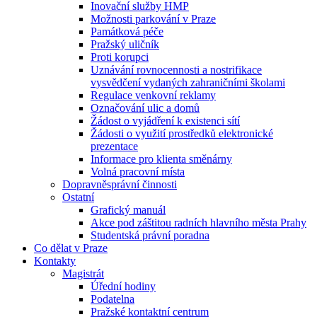
Inovační služby HMP
Možnosti parkování v Praze
Památková péče
Pražský uličník
Proti korupci
Uznávání rovnocennosti a nostrifikace
vysvědčení vydaných zahraničními školami
Regulace venkovní reklamy
Označování ulic a domů
Žádost o vyjádření k existenci sítí
Žádosti o využití prostředků elektronické
prezentace
Informace pro klienta směnárny
Volná pracovní místa
Dopravněsprávní činnosti
Ostatní
Grafický manuál
Akce pod záštitou radních hlavního města Prahy
Studentská právní poradna
Co dělat v Praze
Kontakty
Magistrát
Úřední hodiny
Podatelna
Pražské kontaktní centrum