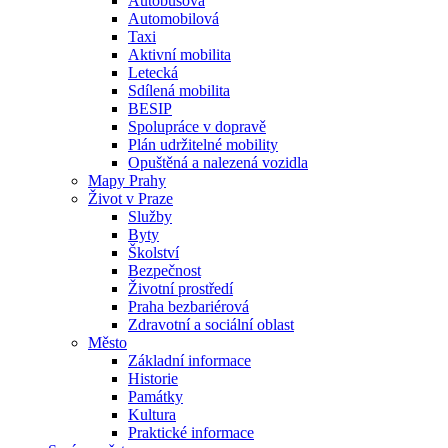
Autobusová
Automobilová
Taxi
Aktivní mobilita
Letecká
Sdílená mobilita
BESIP
Spolupráce v dopravě
Plán udržitelné mobility
Opuštěná a nalezená vozidla
Mapy Prahy
Život v Praze
Služby
Byty
Školství
Bezpečnost
Životní prostředí
Praha bezbariérová
Zdravotní a sociální oblast
Město
Základní informace
Historie
Památky
Kultura
Praktické informace