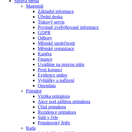
Správa města
Magistrát
Základní informace
Úřední deska
Tiskový servis
Povinně zveřejňované informace
GDPR
Odbory
Městské společnosti
Městské organizace
Kariéra
Finance
Uvádíme na pravou míru
Proti korupci
Evidence smluv
Vyhlášky a nařízení
Opendata
Primátor
Vizitka primátora
Akce pod záštitou primátora
Úřad primátora
Rezidence primátora
Stáli v čele
Primátorský řetěz
Rada