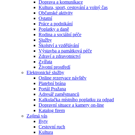
Doprava a komunikace
Kultura, sport, cestování a volný čas
Občanské aktivity
Ostatní
Práce a podnikání
Poplatky a daně
Rodina a sociální péče
Služby
Školství a vzdělávání
Výstavba a památková péče
Zdraví a zdravotnictví
Zvířata
Životní prostředí
Elektronické služby
Online rezervace návštěv
Platební brána
Portál Pražana
Adresář zaměstnanců
Kalkulačka místního poplatku za odpad
Dopravní situace a kamery on-line
Katalog firem
Zajímá vás
Byty
Cestovní ruch
Kultura