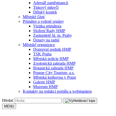
Adresář zaměstnanců
Tiskový mluvčí
Dětský koutek
Městské části
Primátor a volené orgány
Vizitka primátora
Složení Rady HMP
Zastupitelé hl. m. Prahy
Dotazy na radní
Městské organizace
Dopravní podnik HMP
TSK Praha
Městská policie HMP
Zoologická zahrada HMP
Botanická zahrada HMP
Prague City Tourism, a.s.
Městská knihovna v Praze
Galerie HMP
Muzeum HMP
Kontakty na redakci portálu a webmastera
Hledat
MENU