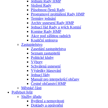
Jednání Rady HMP
Složení Rady
Působnost členů Rady
Programové prohlášení Rady HMP
Termíny jednání
Archiv usnesení Rady HMP
Jednací řád Rady a jejích Komisí
Komise Rady HMP
Akce pod záštitou radních
Koaliční smlouva
Zastupitelstvo
Zasedání zastupitelstva
Seznam zastupitelů
Politické kluby
Výbory
Schválená usnesení
Výsledky hlasování
Jednací řády
Manuál pro interpelující občany
Čestné občanství HMP
Městské části
Potřebuji řešit
Služby úřadu
Bydlení a nemovitosti
Doklady a oprávnění