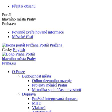
Přejít k obsahu
Portál
hlavního města Prahy
Praha.eu
Povinně zveřejňované informace
Městské části
Portál Pražana
Česky
English
Portál
hlavního města Prahy
Praha.eu
O Praze
Budoucnost města
Odbor územního rozvoje
Projekty měnící Prahu
Metodika spoluúčasti investorů
Doprava
Pražská integrovaná doprava
MHD
Vlaková