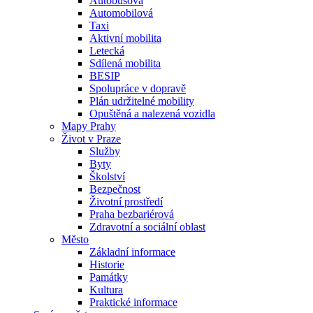
Autobusová
Automobilová
Taxi
Aktivní mobilita
Letecká
Sdílená mobilita
BESIP
Spolupráce v dopravě
Plán udržitelné mobility
Opuštěná a nalezená vozidla
Mapy Prahy
Život v Praze
Služby
Byty
Školství
Bezpečnost
Životní prostředí
Praha bezbariérová
Zdravotní a sociální oblast
Město
Základní informace
Historie
Památky
Kultura
Praktické informace