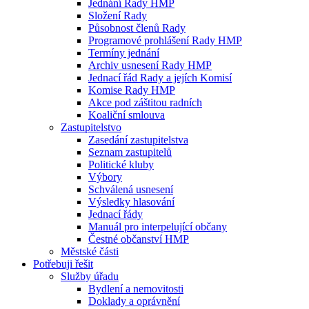
Jednání Rady HMP
Složení Rady
Působnost členů Rady
Programové prohlášení Rady HMP
Termíny jednání
Archiv usnesení Rady HMP
Jednací řád Rady a jejích Komisí
Komise Rady HMP
Akce pod záštitou radních
Koaliční smlouva
Zastupitelstvo
Zasedání zastupitelstva
Seznam zastupitelů
Politické kluby
Výbory
Schválená usnesení
Výsledky hlasování
Jednací řády
Manuál pro interpelující občany
Čestné občanství HMP
Městské části
Potřebuji řešit
Služby úřadu
Bydlení a nemovitosti
Doklady a oprávnění