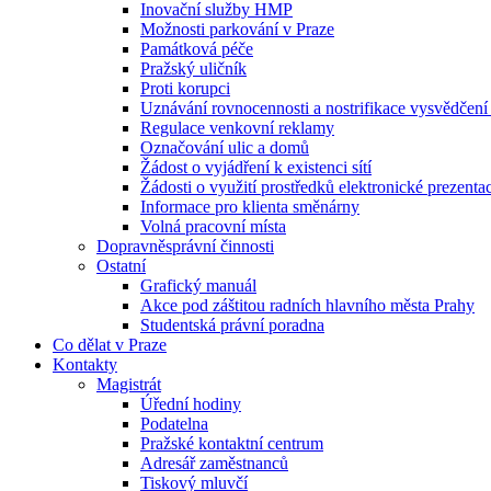
Inovační služby HMP
Možnosti parkování v Praze
Památková péče
Pražský uličník
Proti korupci
Uznávání rovnocennosti a nostrifikace vysvědčen
Regulace venkovní reklamy
Označování ulic a domů
Žádost o vyjádření k existenci sítí
Žádosti o využití prostředků elektronické prezenta
Informace pro klienta směnárny
Volná pracovní místa
Dopravněsprávní činnosti
Ostatní
Grafický manuál
Akce pod záštitou radních hlavního města Prahy
Studentská právní poradna
Co dělat v Praze
Kontakty
Magistrát
Úřední hodiny
Podatelna
Pražské kontaktní centrum
Adresář zaměstnanců
Tiskový mluvčí