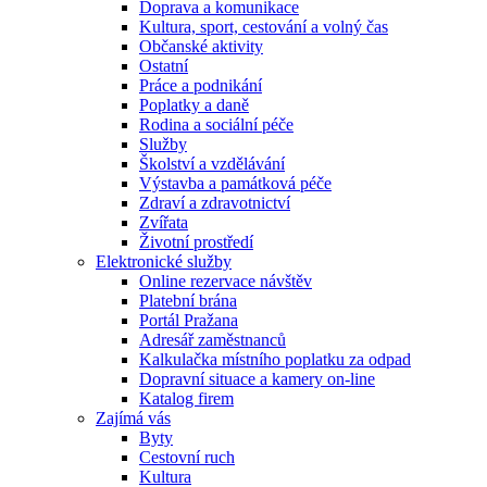
Doprava a komunikace
Kultura, sport, cestování a volný čas
Občanské aktivity
Ostatní
Práce a podnikání
Poplatky a daně
Rodina a sociální péče
Služby
Školství a vzdělávání
Výstavba a památková péče
Zdraví a zdravotnictví
Zvířata
Životní prostředí
Elektronické služby
Online rezervace návštěv
Platební brána
Portál Pražana
Adresář zaměstnanců
Kalkulačka místního poplatku za odpad
Dopravní situace a kamery on-line
Katalog firem
Zajímá vás
Byty
Cestovní ruch
Kultura