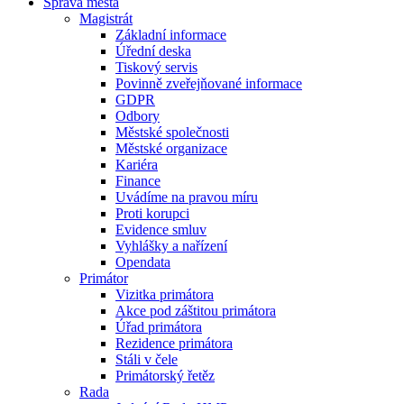
Správa města
Magistrát
Základní informace
Úřední deska
Tiskový servis
Povinně zveřejňované informace
GDPR
Odbory
Městské společnosti
Městské organizace
Kariéra
Finance
Uvádíme na pravou míru
Proti korupci
Evidence smluv
Vyhlášky a nařízení
Opendata
Primátor
Vizitka primátora
Akce pod záštitou primátora
Úřad primátora
Rezidence primátora
Stáli v čele
Primátorský řetěz
Rada