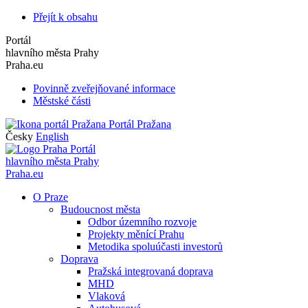
Přejít k obsahu
Portál
hlavního města Prahy
Praha.eu
Povinně zveřejňované informace
Městské části
Portál Pražana
Česky
English
Portál
hlavního města Prahy
Praha.eu
O Praze
Budoucnost města
Odbor územního rozvoje
Projekty měnící Prahu
Metodika spoluúčasti investorů
Doprava
Pražská integrovaná doprava
MHD
Vlaková