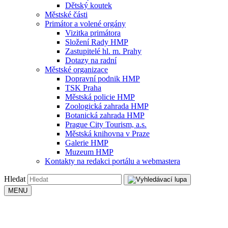
Dětský koutek
Městské části
Primátor a volené orgány
Vizitka primátora
Složení Rady HMP
Zastupitelé hl. m. Prahy
Dotazy na radní
Městské organizace
Dopravní podnik HMP
TSK Praha
Městská policie HMP
Zoologická zahrada HMP
Botanická zahrada HMP
Prague City Tourism, a.s.
Městská knihovna v Praze
Galerie HMP
Muzeum HMP
Kontakty na redakci portálu a webmastera
Hledat
MENU