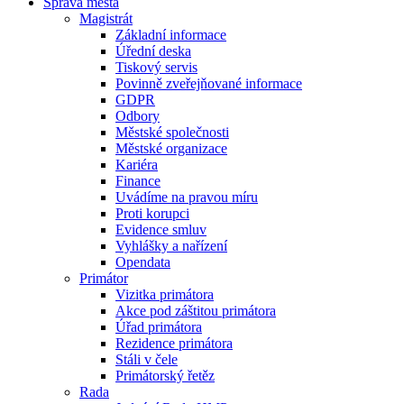
Správa města
Magistrát
Základní informace
Úřední deska
Tiskový servis
Povinně zveřejňované informace
GDPR
Odbory
Městské společnosti
Městské organizace
Kariéra
Finance
Uvádíme na pravou míru
Proti korupci
Evidence smluv
Vyhlášky a nařízení
Opendata
Primátor
Vizitka primátora
Akce pod záštitou primátora
Úřad primátora
Rezidence primátora
Stáli v čele
Primátorský řetěz
Rada