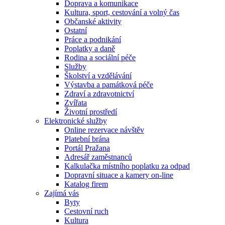
Doprava a komunikace
Kultura, sport, cestování a volný čas
Občanské aktivity
Ostatní
Práce a podnikání
Poplatky a daně
Rodina a sociální péče
Služby
Školství a vzdělávání
Výstavba a památková péče
Zdraví a zdravotnictví
Zvířata
Životní prostředí
Elektronické služby
Online rezervace návštěv
Platební brána
Portál Pražana
Adresář zaměstnanců
Kalkulačka místního poplatku za odpad
Dopravní situace a kamery on-line
Katalog firem
Zajímá vás
Byty
Cestovní ruch
Kultura