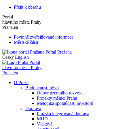
Přejít k obsahu
Portál
hlavního města Prahy
Praha.eu
Povinně zveřejňované informace
Městské části
Portál Pražana
Česky
English
Portál
hlavního města Prahy
Praha.eu
O Praze
Budoucnost města
Odbor územního rozvoje
Projekty měnící Prahu
Metodika spoluúčasti investorů
Doprava
Pražská integrovaná doprava
MHD
Vlaková