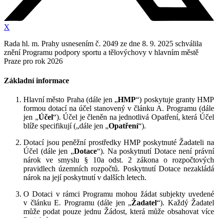
X
Rada hl. m. Prahy usnesením č. 2049 ze dne 8. 9. 2025 schválila
znění Programu podpory sportu a tělovýchovy v hlavním městě
Praze pro rok 2026
Základní informace
Hlavní město Praha (dále jen „
HMP
“) poskytuje granty HMP
formou dotací na účel stanovený v článku A. Programu (dále
jen „
Účel
“). Účel je členěn na jednotlivá Opatření, která Účel
blíže specifikují („dále jen „
Opatření
“).
Dotací jsou peněžní prostředky HMP poskytnuté Žadateli na
Účel (dále jen „
Dotace
“). Na poskytnutí Dotace není právní
nárok ve smyslu § 10a odst. 2 zákona o rozpočtových
pravidlech územních rozpočtů. Poskytnutí Dotace nezakládá
nárok na její poskytnutí v dalších letech.
O Dotaci v rámci Programu mohou žádat subjekty uvedené
v článku E. Programu (dále jen „
Žadatel
“). Každý Žadatel
může podat pouze jednu Žádost, která může obsahovat více