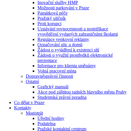
Inovační služby HMP
Možnosti parkování v Praze
Památková péče
Pražský uličník
Proti korupci
Uznávání rovnocennosti a nostrifikace
vysvědčení vydaných zahraničními školami
Regulace venkovní reklamy
Označování ulic a domů
Žádost o vyjádření k existenci sítí
Žádosti o využití prostředků elektronické
prezentace
Informace pro klienta směnárny
Volná pracovní místa
Dopravněsprávní činnosti
Ostatní
Grafický manuál
Akce pod záštitou radních hlavního města Prahy
Studentská právní poradna
Co dělat v Praze
Kontakty
Magistrát
Úřední hodiny
Podatelna
Pražské kontaktní centrum