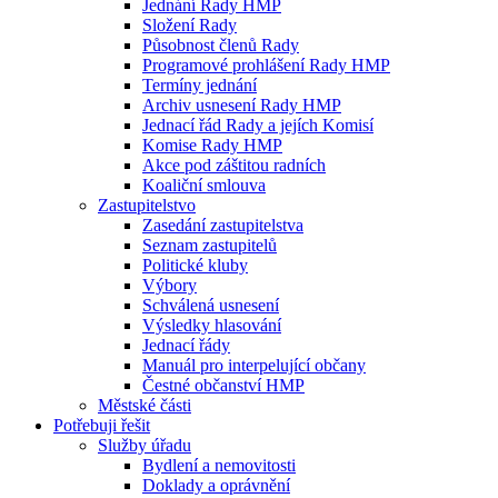
Jednání Rady HMP
Složení Rady
Působnost členů Rady
Programové prohlášení Rady HMP
Termíny jednání
Archiv usnesení Rady HMP
Jednací řád Rady a jejích Komisí
Komise Rady HMP
Akce pod záštitou radních
Koaliční smlouva
Zastupitelstvo
Zasedání zastupitelstva
Seznam zastupitelů
Politické kluby
Výbory
Schválená usnesení
Výsledky hlasování
Jednací řády
Manuál pro interpelující občany
Čestné občanství HMP
Městské části
Potřebuji řešit
Služby úřadu
Bydlení a nemovitosti
Doklady a oprávnění