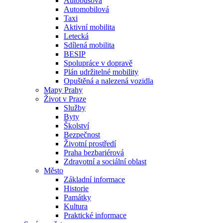
Autobusová
Automobilová
Taxi
Aktivní mobilita
Letecká
Sdílená mobilita
BESIP
Spolupráce v dopravě
Plán udržitelné mobility
Opuštěná a nalezená vozidla
Mapy Prahy
Život v Praze
Služby
Byty
Školství
Bezpečnost
Životní prostředí
Praha bezbariérová
Zdravotní a sociální oblast
Město
Základní informace
Historie
Památky
Kultura
Praktické informace