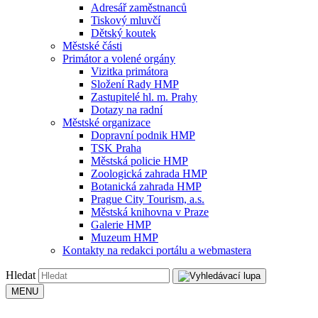
Adresář zaměstnanců
Tiskový mluvčí
Dětský koutek
Městské části
Primátor a volené orgány
Vizitka primátora
Složení Rady HMP
Zastupitelé hl. m. Prahy
Dotazy na radní
Městské organizace
Dopravní podnik HMP
TSK Praha
Městská policie HMP
Zoologická zahrada HMP
Botanická zahrada HMP
Prague City Tourism, a.s.
Městská knihovna v Praze
Galerie HMP
Muzeum HMP
Kontakty na redakci portálu a webmastera
Hledat
MENU