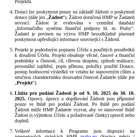
Projektů.
Dotaci lze poskytnout pouze na základě žádosti o poskytnutí
dotace (dále jen „
Žádost
“). Žádost doručená HMP se Žadateli
nevrací. Žádost je evidována v centrální databázi
„Informačního systému finanční podpory hl. m. Prahy“.
Žadatel je povinen na výzvu HMP bezodkladně písemně
poskytnout upřesňující informace související s Žádostí.
Projekt je podrobným popisem Účelu a použitých prostředků
k dosažení Účelu. Projekt obsahuje věcné, časové a finanční
podmínky a činnosti, cíl, cílovou skupinu, způsob realizace,
personální zajištění, popis přínosu, položky použití Dotace,
postup hodnocení výsledků ve vztahu ke stanoveným cílům a
stručnou charakteristiku dosavadní činnosti Žadatele (dále jen
„
Projekt
“).
Lhůta pro podání Žádosti je od 9. 10. 2025 do 30. 10.
2025.
Opravy, úpravy a doplňování Žádosti jsou přípustné
pouze ve lhůtě pro podání Žádosti. Po lhůtě pro podání
Žádosti může HMP Žadatele vyzvat, aby ve stanovené lhůtě
Žádost (s výjimkou Účelu a požadované částky) opravil nebo
doplnil.
Veškeré informace k Programu jsou dispozici na
internetových stránkách HMP
praha.eu
(Správa města /