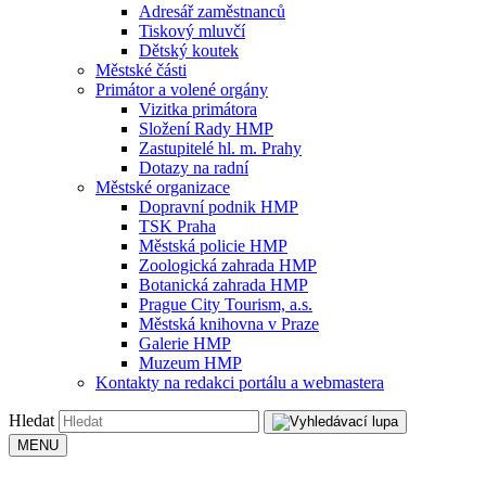
Adresář zaměstnanců
Tiskový mluvčí
Dětský koutek
Městské části
Primátor a volené orgány
Vizitka primátora
Složení Rady HMP
Zastupitelé hl. m. Prahy
Dotazy na radní
Městské organizace
Dopravní podnik HMP
TSK Praha
Městská policie HMP
Zoologická zahrada HMP
Botanická zahrada HMP
Prague City Tourism, a.s.
Městská knihovna v Praze
Galerie HMP
Muzeum HMP
Kontakty na redakci portálu a webmastera
Hledat
MENU