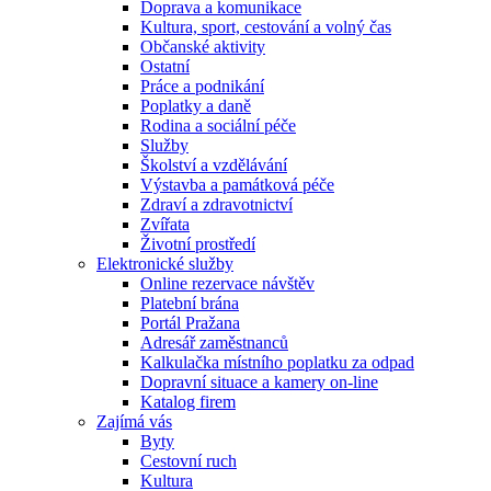
Doprava a komunikace
Kultura, sport, cestování a volný čas
Občanské aktivity
Ostatní
Práce a podnikání
Poplatky a daně
Rodina a sociální péče
Služby
Školství a vzdělávání
Výstavba a památková péče
Zdraví a zdravotnictví
Zvířata
Životní prostředí
Elektronické služby
Online rezervace návštěv
Platební brána
Portál Pražana
Adresář zaměstnanců
Kalkulačka místního poplatku za odpad
Dopravní situace a kamery on-line
Katalog firem
Zajímá vás
Byty
Cestovní ruch
Kultura