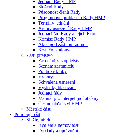
Jednání Rady HMP
Složení Rady
Působnost členů Rady
Programové prohlášení Rady HMP
Termíny jednání
Archiv usnesení Rady HMP
Jednací řád Rady a jejích Komisí
Komise Rady HMP
Akce pod záštitou radních
Koaliční smlouva
Zastupitelstvo
Zasedání zastupitelstva
Seznam zastupitelů
Politické kluby
Výbory
Schválená usnesení
Výsledky hlasování
Jednací řády
Manuál pro interpelující občany
Čestné občanství HMP
Městské části
Potřebuji řešit
Služby úřadu
Bydlení a nemovitosti
Doklady a oprávnění