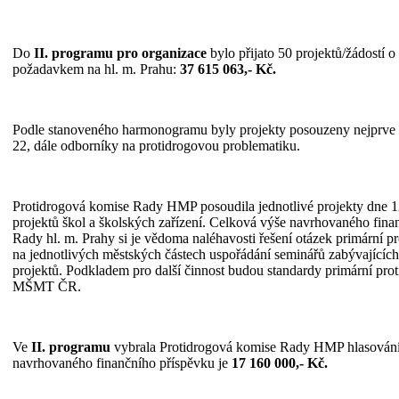
Do
II. programu pro organizace
bylo přijato 50 projektů/žádostí o
požadavkem na hl. m. Prahu:
37 615 063,- Kč.
Podle stanoveného harmonogramu byly projekty posouzeny nejprve p
22, dále odborníky na protidrogovou problematiku.
Protidrogová komise Rady HMP posoudila jednotlivé projekty dne 1
projektů škol a školských zařízení. Celková výše navrhovaného fina
Rady hl. m. Prahy si je vědoma naléhavosti řešení otázek primární p
na jednotlivých městských částech uspořádání seminářů zabývajícíc
projektů. Podkladem pro další činnost budou standardy primární pro
MŠMT ČR.
Ve
II. programu
vybrala Protidrogová komise Rady HMP hlasováním
navrhovaného finančního příspěvku je
17 160 000,- Kč.