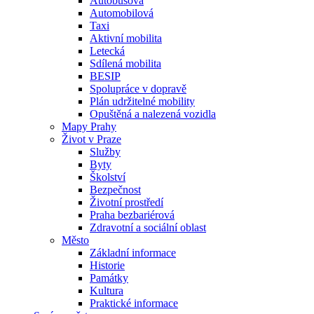
Autobusová
Automobilová
Taxi
Aktivní mobilita
Letecká
Sdílená mobilita
BESIP
Spolupráce v dopravě
Plán udržitelné mobility
Opuštěná a nalezená vozidla
Mapy Prahy
Život v Praze
Služby
Byty
Školství
Bezpečnost
Životní prostředí
Praha bezbariérová
Zdravotní a sociální oblast
Město
Základní informace
Historie
Památky
Kultura
Praktické informace