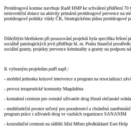
Protidrogová komise navrhuje Radě HMP ke schválení přidělení 70 t
neinvestiční dotace na aktivity primární protidrogové prevence na mí
protidrogové politiky vlády ČR, Strategickému plánu protidrogové po
Důležitým hlediskem při posuzování projektů byla specifika řešení 
sociálně patologických jevů přiděluje hl. m. Praha finanční prostředk
sociální granty, projekty prevence kriminality a granty na podporu n
K vybraným projektům patří např.:
- mobilní jednotka krizové intervence a program na resocializaci z
- provoz terapeutické komunity Magdaléna
- kontaktní centrum pro romské uživatele drog Hnutí občanské solidar
- multifunkční prostor určený pro poradenství a chráněná zaměstná
program práce s uživateli drog ve vazbách organizace SANANIM
- konzultační centrum na sídlišti Jižní Město předkládané Eset Help