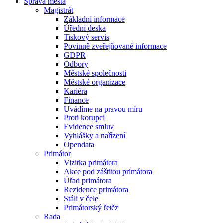
Správa města
Magistrát
Základní informace
Úřední deska
Tiskový servis
Povinně zveřejňované informace
GDPR
Odbory
Městské společnosti
Městské organizace
Kariéra
Finance
Uvádíme na pravou míru
Proti korupci
Evidence smluv
Vyhlášky a nařízení
Opendata
Primátor
Vizitka primátora
Akce pod záštitou primátora
Úřad primátora
Rezidence primátora
Stáli v čele
Primátorský řetěz
Rada