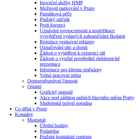
Inovační služby HMP
Možnosti parkování v Praze
Památková péče
Pražský uličník
Proti korupci
Uznávání rovnocennosti a nostrifikace
vysvědčení vydaných zahraničními školami
Regulace venkovní reklamy
Označování ulic a domů
Žádost o vyjádření k existenci sítí
Žádosti o využití prostředků elektronické
prezentace
Informace pro klienta směnárny
Volná pracovní místa
Dopravněsprávní činnosti
Ostatní
Grafický manuál
Akce pod záštitou radních hlavního města Prahy
Studentská právní poradna
Co dělat v Praze
Kontakty
Magistrát
Úřední hodiny
Podatelna
Pražské kontaktní centrum