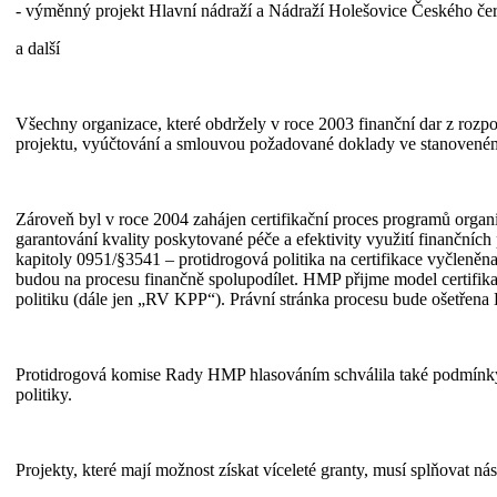
- výměnný projekt Hlavní nádraží a Nádraží Holešovice Českého če
a další
Všechny organizace, které obdržely v roce 2003 finanční dar z rozpo
projektu, vyúčtování a smlouvou požadované doklady ve stanoveném
Zároveň byl v roce 2004 zahájen certifikační proces programů organi
garantování kvality poskytované péče a efektivity využití finančníc
kapitoly 0951/§3541 – protidrogová politika na certifikace vyčleněn
budou na procesu finančně spolupodílet. HMP přijme model certifik
politiku (dále jen „RV KPP“). Právní stránka procesu bude ošetř
Protidrogová komise Rady HMP hlasováním schválila také podmínky p
politiky.
Projekty, které mají možnost získat víceleté granty, musí splňovat násl