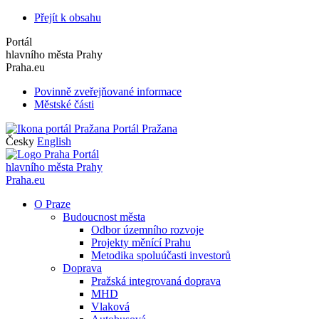
Přejít k obsahu
Portál
hlavního města Prahy
Praha.eu
Povinně zveřejňované informace
Městské části
Portál Pražana
Česky
English
Portál
hlavního města Prahy
Praha.eu
O Praze
Budoucnost města
Odbor územního rozvoje
Projekty měnící Prahu
Metodika spoluúčasti investorů
Doprava
Pražská integrovaná doprava
MHD
Vlaková