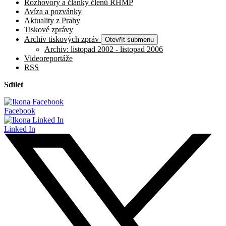
Rozhovory a články členů RHMP
Avíza a pozvánky
Aktuality z Prahy
Tiskové zprávy
Archiv tiskových zpráv
Otevřít submenu
Archiv: listopad 2002 - listopad 2006
Videoreportáže
RSS
Sdílet
Facebook
Linked In