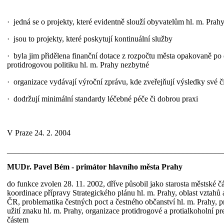
· jedná se o projekty, které evidentně slouží obyvatelům hl. m. Prah
· jsou to projekty, které poskytují kontinuální služby
· byla jim přidělena finanční dotace z rozpočtu města opakovaně po do
protidrogovou politiku hl. m. Prahy nezbytné
· organizace vydávají výroční zprávu, kde zveřejňují výsledky své č
· dodržují minimální standardy léčebné péče či dobrou praxi
V Praze 24. 2. 2004
______________________________________________________
MUDr. Pavel Bém - primátor hlavního města Prahy
do funkce zvolen 28. 11. 2002, dříve působil jako starosta městské čás
koordinace přípravy Strategického plánu hl. m. Prahy, oblast vztahů
ČR, problematika čestných poct a čestného občanství hl. m. Prahy, p
užití znaku hl. m. Prahy, organizace protidrogové a protialkoholní 
částem