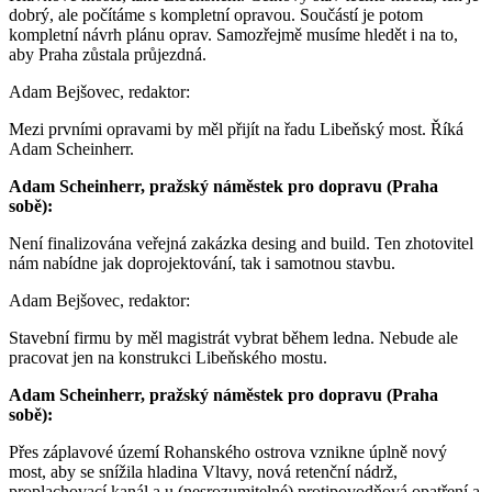
dobrý, ale počítáme s kompletní opravou. Součástí je potom
kompletní návrh plánu oprav. Samozřejmě musíme hledět i na to,
aby Praha zůstala průjezdná.
Adam Bejšovec, redaktor:
Mezi prvními opravami by měl přijít na řadu Libeňský most. Říká
Adam Scheinherr.
Adam Scheinherr, pražský náměstek pro dopravu (Praha
sobě):
Není finalizována veřejná zakázka desing and build. Ten zhotovitel
nám nabídne jak doprojektování, tak i samotnou stavbu.
Adam Bejšovec, redaktor:
Stavební firmu by měl magistrát vybrat během ledna. Nebude ale
pracovat jen na konstrukci Libeňského mostu.
Adam Scheinherr, pražský náměstek pro dopravu (Praha
sobě):
Přes záplavové území Rohanského ostrova vznikne úplně nový
most, aby se snížila hladina Vltavy, nová retenční nádrž,
proplachovací kanál a u (nesrozumitelné) protipovodňová opatření a