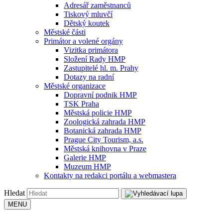
Adresář zaměstnanců
Tiskový mluvčí
Dětský koutek
Městské části
Primátor a volené orgány
Vizitka primátora
Složení Rady HMP
Zastupitelé hl. m. Prahy
Dotazy na radní
Městské organizace
Dopravní podnik HMP
TSK Praha
Městská policie HMP
Zoologická zahrada HMP
Botanická zahrada HMP
Prague City Tourism, a.s.
Městská knihovna v Praze
Galerie HMP
Muzeum HMP
Kontakty na redakci portálu a webmastera
Hledat
MENU