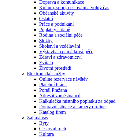
Doprava a komunikace
Kultura, sport, cestování a volný čas
Občanské aktivity
Ostatní
Práce a podnikání
Poplatky a daně
Rodina a sociální péče
Služby
Školství a vzdělávání
Výstavba a památková péče
Zdraví a zdravotnictví
Zvířata
Životní prostředí
Elektronické služby
Online rezervace návštěv
Platební brána
Portál Pražana
Adresář zaměstnanců
Kalkulačka místního poplatku za odpad
Dopravní situace a kamery on-line
Katalog firem
Zajímá vás
Byty
Cestovní ruch
Kultura