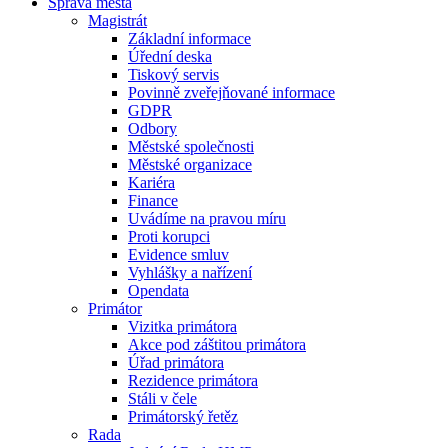
Správa města
Magistrát
Základní informace
Úřední deska
Tiskový servis
Povinně zveřejňované informace
GDPR
Odbory
Městské společnosti
Městské organizace
Kariéra
Finance
Uvádíme na pravou míru
Proti korupci
Evidence smluv
Vyhlášky a nařízení
Opendata
Primátor
Vizitka primátora
Akce pod záštitou primátora
Úřad primátora
Rezidence primátora
Stáli v čele
Primátorský řetěz
Rada