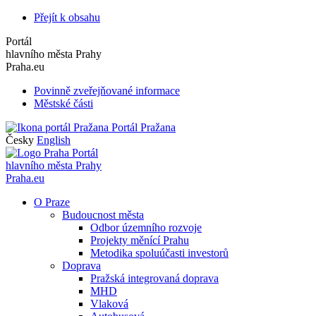
Přejít k obsahu
Portál
hlavního města Prahy
Praha.eu
Povinně zveřejňované informace
Městské části
Portál Pražana
Česky
English
Portál
hlavního města Prahy
Praha.eu
O Praze
Budoucnost města
Odbor územního rozvoje
Projekty měnící Prahu
Metodika spoluúčasti investorů
Doprava
Pražská integrovaná doprava
MHD
Vlaková