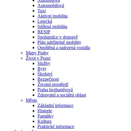
Autobusová
Automobilová
Taxi
Aktivní mobilita
Letecká
Sdílená mobilita
BESIP
Spolupráce v dopravě
Plán udržitelné mobility
Opuštěná a nalezená vozidla
Mapy Prahy
Život v Praze
Služby
Byty
Školství
Bezpečnost
Životní prostředí
Praha bezbariérová
Zdravotní a sociální oblast
Město
Základní informace
Historie
Památky
Kultura
Praktické informace