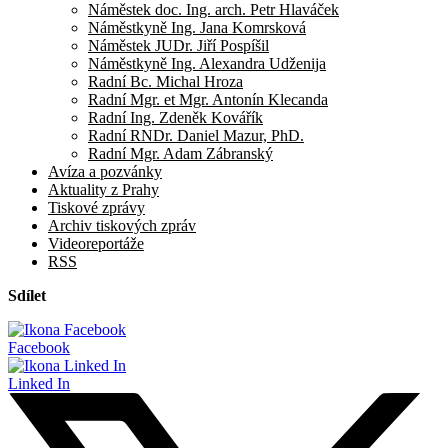
Náměstek doc. Ing. arch. Petr Hlaváček
Náměstkyně Ing. Jana Komrsková
Náměstek JUDr. Jiří Pospíšil
Náměstkyně Ing. Alexandra Udženija
Radní Bc. Michal Hroza
Radní Mgr. et Mgr. Antonín Klecanda
Radní Ing. Zdeněk Kovářík
Radní RNDr. Daniel Mazur, PhD.
Radní Mgr. Adam Zábranský
Avíza a pozvánky
Aktuality z Prahy
Tiskové zprávy
Archiv tiskových zpráv
Videoreportáže
RSS
Sdílet
Facebook
Linked In