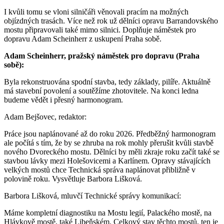
I kvůli tomu se vloni silničáři věnovali pracím na možných
objízdných trasách. Více než rok už dělníci opravu Barrandovského
mostu připravovali také mimo silnici. Doplňuje náměstek pro
dopravu Adam Scheinherr z uskupení Praha sobě.
Adam Scheinherr, pražský náměstek pro dopravu (Praha
sobě):
Byla rekonstruována spodní stavba, tedy základy, pilíře. Aktuálně
má stavební povolení a soutěžíme zhotovitele. Na konci ledna
budeme vědět i přesný harmonogram.
Adam Bejšovec, redaktor:
Práce jsou naplánované až do roku 2026. Předběžný harmonogram
ale počítá s tím, že by se zhruba na rok mohly přerušit kvůli stavbě
nového Dvoreckého mostu. Dělníci by měli zkraje roku začít také se
stavbou lávky mezi Holešovicemi a Karlínem. Opravy stávajících
velkých mostů chce Technická správa naplánovat přibližně v
polovině roku. Vysvětluje Barbora Lišková.
Barbora Lišková, mluvčí Technické správy komunikací:
Máme kompletní diagnostiku na Mostu legií, Palackého mostě, na
Hlávkově mostě, také Libeňském. Celkový stav těchto mostů, ten je