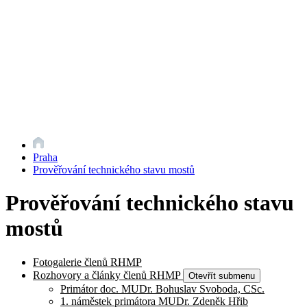
Praha
Prověřování technického stavu mostů
Prověřování technického stavu
mostů
Fotogalerie členů RHMP
Rozhovory a články členů RHMP
Otevřít submenu
Primátor doc. MUDr. Bohuslav Svoboda, CSc.
1. náměstek primátora MUDr. Zdeněk Hřib