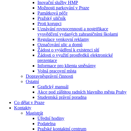
Inovační služby HMP
Možnosti parkování v Praze
Památková péče
Pražský uličník
Proti korupci
Uznávání rovnocennosti a nostrifikace
vysvědčení vydaných zahraničními školami
Regulace venkovní reklamy
Označování ulic a domů
Žádost o vyjádření k existenci sítí
Žádosti o využití prostředků elektronické
prezentace
Informace pro klienta směnárny
Volná pracovní místa
Dopravněsprávní činnosti
Ostatní
Grafický manuál
Akce pod záštitou radních hlavního města Prahy
Studentská právní poradna
Co dělat v Praze
Kontakty
Magistrát
Úřední hodiny
Podatelna
Pražské kontaktní centrum