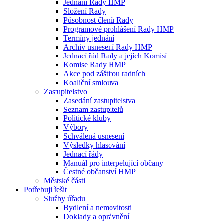
Jednání Rady HMP
Složení Rady
Působnost členů Rady
Programové prohlášení Rady HMP
Termíny jednání
Archiv usnesení Rady HMP
Jednací řád Rady a jejích Komisí
Komise Rady HMP
Akce pod záštitou radních
Koaliční smlouva
Zastupitelstvo
Zasedání zastupitelstva
Seznam zastupitelů
Politické kluby
Výbory
Schválená usnesení
Výsledky hlasování
Jednací řády
Manuál pro interpelující občany
Čestné občanství HMP
Městské části
Potřebuji řešit
Služby úřadu
Bydlení a nemovitosti
Doklady a oprávnění