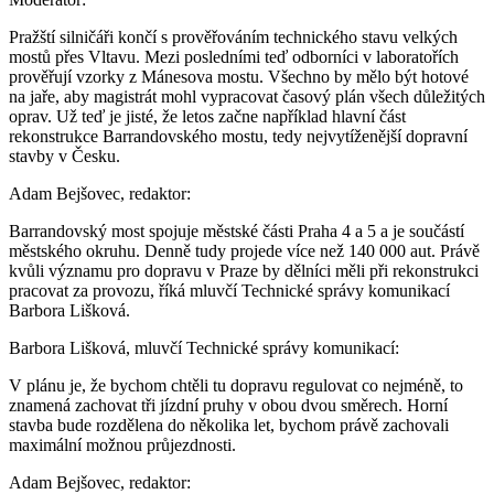
Pražští silničáři končí s prověřováním technického stavu velkých
mostů přes Vltavu. Mezi posledními teď odborníci v laboratořích
prověřují vzorky z Mánesova mostu. Všechno by mělo být hotové
na jaře, aby magistrát mohl vypracovat časový plán všech důležitých
oprav. Už teď je jisté, že letos začne například hlavní část
rekonstrukce Barrandovského mostu, tedy nejvytíženější dopravní
stavby v Česku.
Adam Bejšovec, redaktor:
Barrandovský most spojuje městské části Praha 4 a 5 a je součástí
městského okruhu. Denně tudy projede více než 140 000 aut. Právě
kvůli významu pro dopravu v Praze by dělníci měli při rekonstrukci
pracovat za provozu, říká mluvčí Technické správy komunikací
Barbora Lišková.
Barbora Lišková, mluvčí Technické správy komunikací:
V plánu je, že bychom chtěli tu dopravu regulovat co nejméně, to
znamená zachovat tři jízdní pruhy v obou dvou směrech. Horní
stavba bude rozdělena do několika let, bychom právě zachovali
maximální možnou průjezdnosti.
Adam Bejšovec, redaktor: