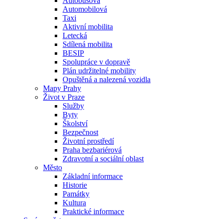
Autobusová
Automobilová
Taxi
Aktivní mobilita
Letecká
Sdílená mobilita
BESIP
Spolupráce v dopravě
Plán udržitelné mobility
Opuštěná a nalezená vozidla
Mapy Prahy
Život v Praze
Služby
Byty
Školství
Bezpečnost
Životní prostředí
Praha bezbariérová
Zdravotní a sociální oblast
Město
Základní informace
Historie
Památky
Kultura
Praktické informace