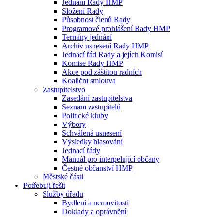
Jednání Rady HMP
Složení Rady
Působnost členů Rady
Programové prohlášení Rady HMP
Termíny jednání
Archiv usnesení Rady HMP
Jednací řád Rady a jejích Komisí
Komise Rady HMP
Akce pod záštitou radních
Koaliční smlouva
Zastupitelstvo
Zasedání zastupitelstva
Seznam zastupitelů
Politické kluby
Výbory
Schválená usnesení
Výsledky hlasování
Jednací řády
Manuál pro interpelující občany
Čestné občanství HMP
Městské části
Potřebuji řešit
Služby úřadu
Bydlení a nemovitosti
Doklady a oprávnění