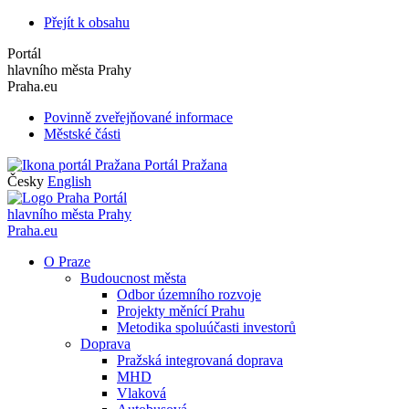
Přejít k obsahu
Portál
hlavního města Prahy
Praha.eu
Povinně zveřejňované informace
Městské části
Portál Pražana
Česky
English
Portál
hlavního města Prahy
Praha.eu
O Praze
Budoucnost města
Odbor územního rozvoje
Projekty měnící Prahu
Metodika spoluúčasti investorů
Doprava
Pražská integrovaná doprava
MHD
Vlaková