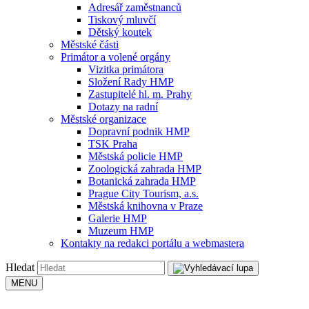
Adresář zaměstnanců
Tiskový mluvčí
Dětský koutek
Městské části
Primátor a volené orgány
Vizitka primátora
Složení Rady HMP
Zastupitelé hl. m. Prahy
Dotazy na radní
Městské organizace
Dopravní podnik HMP
TSK Praha
Městská policie HMP
Zoologická zahrada HMP
Botanická zahrada HMP
Prague City Tourism, a.s.
Městská knihovna v Praze
Galerie HMP
Muzeum HMP
Kontakty na redakci portálu a webmastera
Hledat
MENU