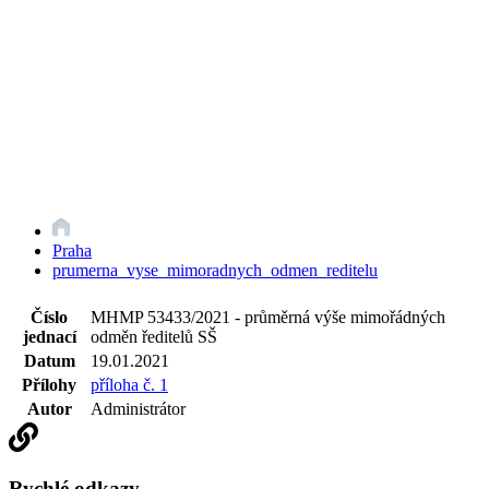
Praha
prumerna_vyse_mimoradnych_odmen_reditelu
Číslo
MHMP 53433/2021 - průměrná výše mimořádných
jednací
odměn ředitelů SŠ
Datum
19.01.2021
Přílohy
příloha č. 1
Autor
Administrátor
Rychlé odkazy