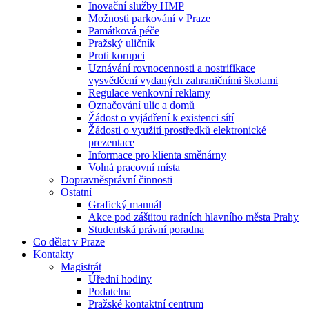
Inovační služby HMP
Možnosti parkování v Praze
Památková péče
Pražský uličník
Proti korupci
Uznávání rovnocennosti a nostrifikace
vysvědčení vydaných zahraničními školami
Regulace venkovní reklamy
Označování ulic a domů
Žádost o vyjádření k existenci sítí
Žádosti o využití prostředků elektronické
prezentace
Informace pro klienta směnárny
Volná pracovní místa
Dopravněsprávní činnosti
Ostatní
Grafický manuál
Akce pod záštitou radních hlavního města Prahy
Studentská právní poradna
Co dělat v Praze
Kontakty
Magistrát
Úřední hodiny
Podatelna
Pražské kontaktní centrum