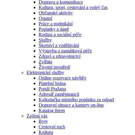
Doprava a komunikace
Kultura, sport, cestování a volný čas
Občanské aktivity
Ostatní
Práce a podnikání
Poplatky a daně
Rodina a sociální péče
Služby
Školství a vzdělávání
Výstavba a památková péče
Zdraví a zdravotnictví
Zvířata
Životní prostředí
Elektronické služby
Online rezervace návštěv
Platební brána
Portál Pražana
Adresář zaměstnanců
Kalkulačka místního poplatku za odpad
Dopravní situace a kamery on-line
Katalog firem
Zajímá vás
Byty
Cestovní ruch
Kultura