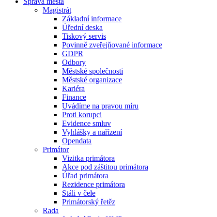
Správa města
Magistrát
Základní informace
Úřední deska
Tiskový servis
Povinně zveřejňované informace
GDPR
Odbory
Městské společnosti
Městské organizace
Kariéra
Finance
Uvádíme na pravou míru
Proti korupci
Evidence smluv
Vyhlášky a nařízení
Opendata
Primátor
Vizitka primátora
Akce pod záštitou primátora
Úřad primátora
Rezidence primátora
Stáli v čele
Primátorský řetěz
Rada