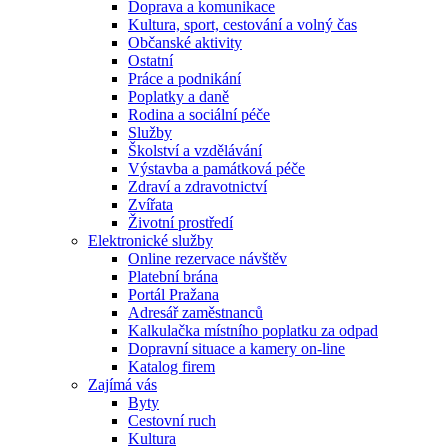
Doprava a komunikace
Kultura, sport, cestování a volný čas
Občanské aktivity
Ostatní
Práce a podnikání
Poplatky a daně
Rodina a sociální péče
Služby
Školství a vzdělávání
Výstavba a památková péče
Zdraví a zdravotnictví
Zvířata
Životní prostředí
Elektronické služby
Online rezervace návštěv
Platební brána
Portál Pražana
Adresář zaměstnanců
Kalkulačka místního poplatku za odpad
Dopravní situace a kamery on-line
Katalog firem
Zajímá vás
Byty
Cestovní ruch
Kultura