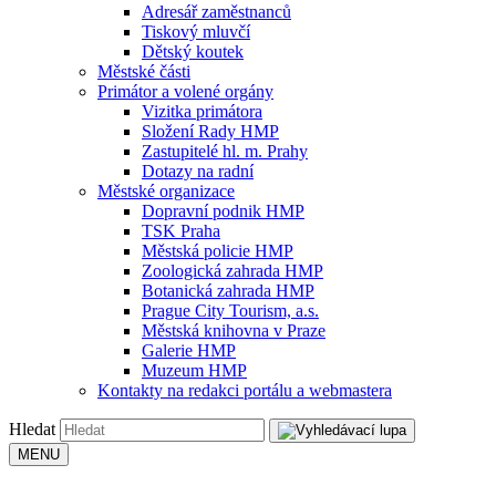
Adresář zaměstnanců
Tiskový mluvčí
Dětský koutek
Městské části
Primátor a volené orgány
Vizitka primátora
Složení Rady HMP
Zastupitelé hl. m. Prahy
Dotazy na radní
Městské organizace
Dopravní podnik HMP
TSK Praha
Městská policie HMP
Zoologická zahrada HMP
Botanická zahrada HMP
Prague City Tourism, a.s.
Městská knihovna v Praze
Galerie HMP
Muzeum HMP
Kontakty na redakci portálu a webmastera
Hledat
MENU