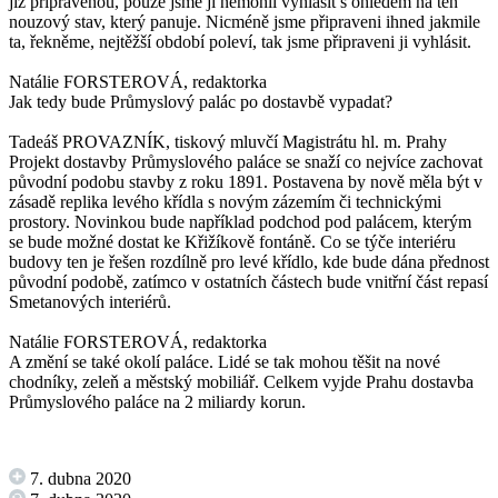
již připravenou, pouze jsme ji nemohli vyhlásit s ohledem na ten
nouzový stav, který panuje. Nicméně jsme připraveni ihned jakmile
ta, řekněme, nejtěžší období poleví, tak jsme připraveni ji vyhlásit.
Natálie FORSTEROVÁ, redaktorka
Jak tedy bude Průmyslový palác po dostavbě vypadat?
Tadeáš PROVAZNÍK, tiskový mluvčí Magistrátu hl. m. Prahy
Projekt dostavby Průmyslového paláce se snaží co nejvíce zachovat
původní podobu stavby z roku 1891. Postavena by nově měla být v
zásadě replika levého křídla s novým zázemím či technickými
prostory. Novinkou bude například podchod pod palácem, kterým
se bude možné dostat ke Křižíkově fontáně. Co se týče interiéru
budovy ten je řešen rozdílně pro levé křídlo, kde bude dána přednost
původní podobě, zatímco v ostatních částech bude vnitřní část repasí
Smetanových interiérů.
Natálie FORSTEROVÁ, redaktorka
A změní se také okolí paláce. Lidé se tak mohou těšit na nové
chodníky, zeleň a městský mobiliář. Celkem vyjde Prahu dostavba
Průmyslového paláce na 2 miliardy korun.
7. dubna 2020