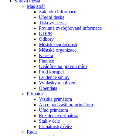
Správa města
Magistrát
Základní informace
Úřední deska
Tiskový servis
Povinně zveřejňované informace
GDPR
Odbory
Městské společnosti
Městské organizace
Kariéra
Finance
Uvádíme na pravou míru
Proti korupci
Evidence smluv
Vyhlášky a nařízení
Opendata
Primátor
Vizitka primátora
Akce pod záštitou primátora
Úřad primátora
Rezidence primátora
Stáli v čele
Primátorský řetěz
Rada