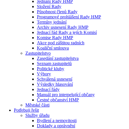
Jednání Rady HMP
Složení Rady
Působnost členů Rady
Programové prohlášení Rady HMP
Termíny jednání
Archiv usnesení Rady HMP
Jednací řád Rady a jejích Komisí
Komise Rady HMP
Akce pod záštitou radních
Koaliční smlouva
Zastupitelstvo
Zasedání zastupitelstva
Seznam zastupitelů
Politické kluby
Výbory
Schválená usnesení
Výsledky hlasování
Jednací řády
Manuál pro interpelující občany
Čestné občanství HMP
Městské části
Potřebuji řešit
Služby úřadu
Bydlení a nemovitosti
Doklady a oprávnění