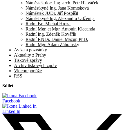
Náměstek doc. Ing. arch. Petr Hlaváček
Náměstkyně Ing. Jana Komrsková
Náměstek JUDr. Jiří Pospíšil
Náměstkyně Ing. Alexandra Udženija
Radní Bc. Michal Hroza
Radní Mgr. et Mgr. Antonín Klecanda
Radní Ing. Zdeněk Kovářík
Radní RNDr. Daniel Mazur, PhD.
Radní Mgr. Adam Zábranský
Avíza a pozvánky
Aktuality z Prahy
Tiskové zprávy
Archiv tiskových zpráv
Videoreportáže
RSS
Sdílet
Facebook
Linked In