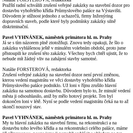
Pražští radní schválili zrušení veřejné zakázky na stavební dozor pro
dostavbu vyhořelého křídla Průmyslového paláce na Výstavišti.
Důvodem je stížnost jednoho z uchazečů, firmy Inženýring
dopravních staveb, podle které byly podmínky zakázky silně
diskriminační.
Pavel VYHNÁNEK, náměstek primátora hl. m. Prahy
Já se s tím názorem plně ztotožňuji. Znovu tedy opakuji, že šlo o
zakázku vyhlášenou ještě v minulém volebním období, proto jsme
přistoupili ke zrušení této zakázky. Všechny bych chtěl ujistit, že to
nebude mít žádný vliv na zahájení stavby samotné.
Natálie FORSTEROVÁ, redaktorka
Zrušení veřejné zakázky na stavební dozor není první změnou,
kterou vedení magistrátu ve věci dostavby vyhořelého křídla
Průmyslového paláce podniklo. Už loni v říjnu zrušilo hlavní
zakázku na samotnou dostavbu. Důvodem bylo to, že minulé vedení
města ji odsouhlasilo, aniž by mělo hotový projekt. Ten byl
dokončen loni v létě. Nyní se podle vedení magistrátu čeká na to až
skončí nouzový stav.
Pavel VYHNÁNEK, náměstek primátora hl. m. Prahy
My tu hlavní zakázku na stavební firmu, na rekonstrukci a na
dostavbu toho levého křídla a na rekonstrukci celého paláce, máme