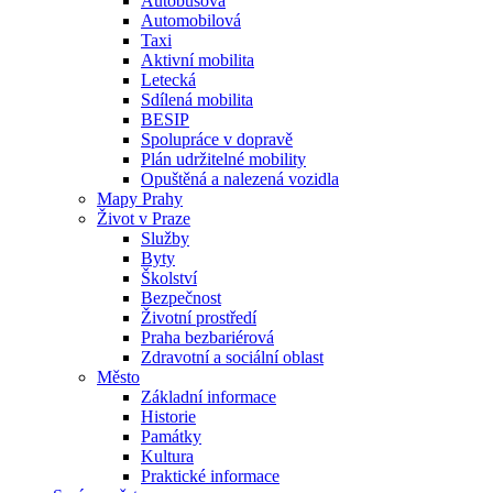
Autobusová
Automobilová
Taxi
Aktivní mobilita
Letecká
Sdílená mobilita
BESIP
Spolupráce v dopravě
Plán udržitelné mobility
Opuštěná a nalezená vozidla
Mapy Prahy
Život v Praze
Služby
Byty
Školství
Bezpečnost
Životní prostředí
Praha bezbariérová
Zdravotní a sociální oblast
Město
Základní informace
Historie
Památky
Kultura
Praktické informace