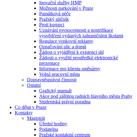
Inovační služby HMP
Možnosti parkování v Praze
Památková péče
Pražský uličník
Proti korupci
Uznávání rovnocennosti a nostrifikace
vysvědčení vydaných zahraničními školami
Regulace venkovní reklamy
Označování ulic a domů
Žádost o vyjádření k existenci sítí
Žádosti o využití prostředků elektronické
prezentace
Informace pro klienta směnárny
Volná pracovní místa
Dopravněsprávní činnosti
Ostatní
Grafický manuál
Akce pod záštitou radních hlavního města Prahy
Studentská právní poradna
Co dělat v Praze
Kontakty
Magistrát
Úřední hodiny
Podatelna
Pražské kontaktní centrum