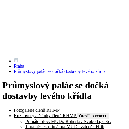
Praha
Průmyslový palác se dočká dostavby levého křídla
Průmyslový palác se dočká
dostavby levého křídla
Fotogalerie členů RHMP
Rozhovory a články členů RHMP
Otevřít submenu
Primátor doc. MUDr. Bohuslav Svoboda, CSc.
1. náměstek primátora MUDr. Zdeněk Hřib