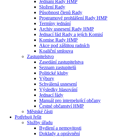
Jednání Rady HMP
Složení Rady
Působnost členů Rady
Programové prohlášení Rady HMP
Termíny jednání
Archiv usnesení Rady HMP
Jednací řád Rady a jejích Komisí
Komise Rady HMP
Akce pod záštitou radních
Koaliční smlouva
Zastupitelstvo
Zasedání zastupitelstva
Seznam zastupitelů
Politické kluby
Výbory
Schválená usnesení
Výsledky hlasování
Jednací řády
Manuál pro interpelující občany
Čestné občanství HMP
Městské části
Potřebuji řešit
Služby úřadu
Bydlení a nemovitosti
Doklady a oprávnění