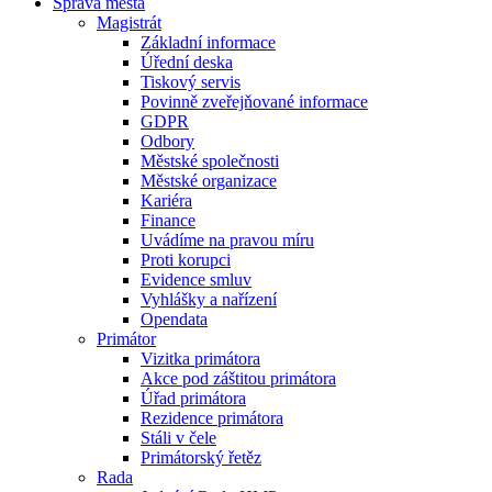
Správa města
Magistrát
Základní informace
Úřední deska
Tiskový servis
Povinně zveřejňované informace
GDPR
Odbory
Městské společnosti
Městské organizace
Kariéra
Finance
Uvádíme na pravou míru
Proti korupci
Evidence smluv
Vyhlášky a nařízení
Opendata
Primátor
Vizitka primátora
Akce pod záštitou primátora
Úřad primátora
Rezidence primátora
Stáli v čele
Primátorský řetěz
Rada