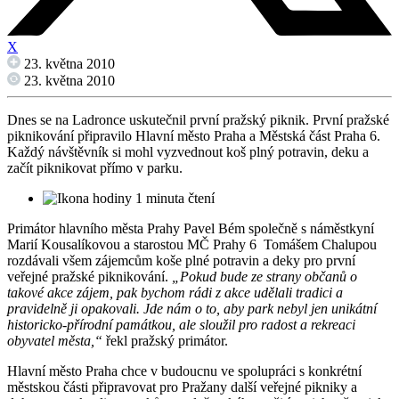
X
23. května 2010
23. května 2010
Dnes se na Ladronce uskutečnil první pražský piknik. První pražské
piknikování připravilo Hlavní město Praha a Městská část Praha 6.
Každý návštěvník si mohl vyzvednout koš plný potravin, deku a
začít piknikovat přímo v parku.
1 minuta čtení
Primátor hlavního města Prahy Pavel Bém společně s náměstkyní
Marií Kousalíkovou a starostou MČ Prahy 6 Tomášem Chalupou
rozdávali všem zájemcům koše plné potravin a deky pro první
veřejné pražské piknikování.
„Pokud bude ze strany občanů o
takové akce zájem, pak bychom rádi z akce udělali tradici a
pravidelně ji opakovali. Jde nám o to, aby park nebyl jen unikátní
historicko-přírodní památkou, ale sloužil pro radost a rekreaci
obyvatel města,“
řekl pražský primátor.
Hlavní město Praha chce v budoucnu ve spolupráci s konkrétní
městskou části připravovat pro Pražany další veřejné pikniky a