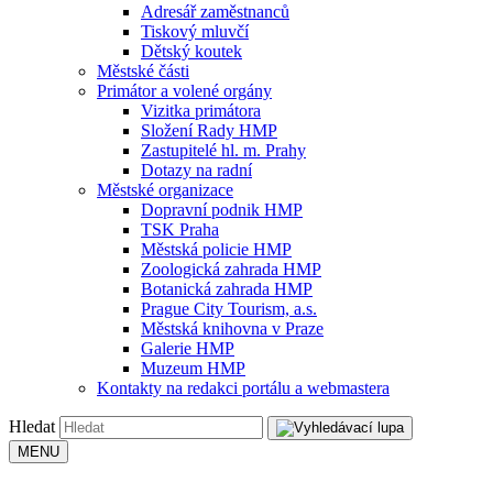
Adresář zaměstnanců
Tiskový mluvčí
Dětský koutek
Městské části
Primátor a volené orgány
Vizitka primátora
Složení Rady HMP
Zastupitelé hl. m. Prahy
Dotazy na radní
Městské organizace
Dopravní podnik HMP
TSK Praha
Městská policie HMP
Zoologická zahrada HMP
Botanická zahrada HMP
Prague City Tourism, a.s.
Městská knihovna v Praze
Galerie HMP
Muzeum HMP
Kontakty na redakci portálu a webmastera
Hledat
MENU