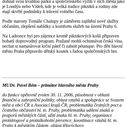
dohnat svou kvalitou parků a společenského vyžití v nich města jako
je Londýn nebo Vídeň, kde je velká tradice pikniků a rodiny zde
mají skvělé podmínky k trávení volného času.
Podle starosty Tomáše Chalupy je záměrem zajištění nové služby
občanům, zlepšení nabídky a komfortu služeb na území Prahy 6.
Na Ladronce byl pro zájemce kromě piknikových košů připraven
bohatý doprovodný program. Pražané mohli ochutnávat česká vína,
nechat si namasírovat krční páteř či zahrát pétanque. Pro děti hlavní
město Praha připravilo dětský koutek s řadou společenských her.
MUDr. Pavel Bém – primátor hlavního města Prahy
do funkce opětovně zvolen 30. 11. 2006, působnost v oblasti
finanční a zahraniční politiky, oblast vztahů a spolupráce se Svazem
měst a obcí ČR a Asociací krajů ČR, problematika čestných poct a
čestného občanství hl. m. Prahy, problematika udílení znaků a
praporů městských částí, užití znaku hl. m. Prahy, organizace
protidrogové a protialkoholní prevence, koordinace vztahů hl. m.
Prahy k městským částem, oblast tělovýchovy.