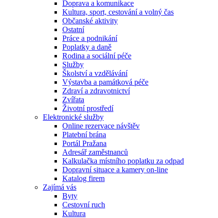
Doprava a komunikace
Kultura, sport, cestování a volný čas
Občanské aktivity
Ostatní
Práce a podnikání
Poplatky a daně
Rodina a sociální péče
Služby
Školství a vzdělávání
Výstavba a památková péče
Zdraví a zdravotnictví
Zvířata
Životní prostředí
Elektronické služby
Online rezervace návštěv
Platební brána
Portál Pražana
Adresář zaměstnanců
Kalkulačka místního poplatku za odpad
Dopravní situace a kamery on-line
Katalog firem
Zajímá vás
Byty
Cestovní ruch
Kultura