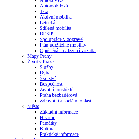
Autobusová
Automobilová
Taxi
Aktivní mobilita
Letecká
Sdílená mobilita
BESIP
Spolupráce v dopravě
Plán udržitelné mobility
Opuštěná a nalezená vozidla
Mapy Prahy
Život v Praze
Služby
Byty
Školství
Bezpečnost
Životní prostředí
Praha bezbariérová
Zdravotní a sociální oblast
Město
Základní informace
Historie
Památky
Kultura
Praktické informace