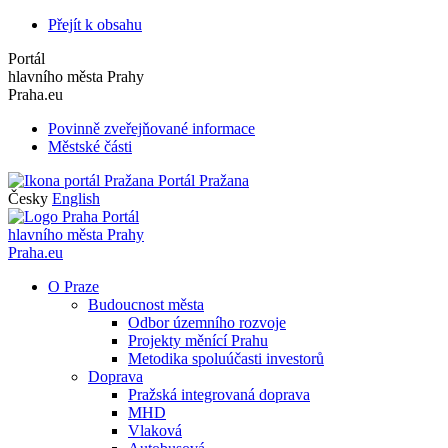
Přejít k obsahu
Portál
hlavního města Prahy
Praha.eu
Povinně zveřejňované informace
Městské části
Portál Pražana
Česky
English
Portál
hlavního města Prahy
Praha.eu
O Praze
Budoucnost města
Odbor územního rozvoje
Projekty měnící Prahu
Metodika spoluúčasti investorů
Doprava
Pražská integrovaná doprava
MHD
Vlaková