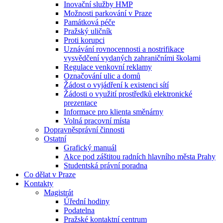
Inovační služby HMP
Možnosti parkování v Praze
Památková péče
Pražský uličník
Proti korupci
Uznávání rovnocennosti a nostrifikace
vysvědčení vydaných zahraničními školami
Regulace venkovní reklamy
Označování ulic a domů
Žádost o vyjádření k existenci sítí
Žádosti o využití prostředků elektronické
prezentace
Informace pro klienta směnárny
Volná pracovní místa
Dopravněsprávní činnosti
Ostatní
Grafický manuál
Akce pod záštitou radních hlavního města Prahy
Studentská právní poradna
Co dělat v Praze
Kontakty
Magistrát
Úřední hodiny
Podatelna
Pražské kontaktní centrum