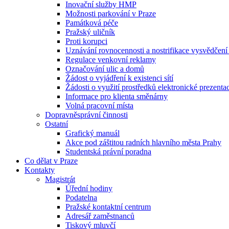
Inovační služby HMP
Možnosti parkování v Praze
Památková péče
Pražský uličník
Proti korupci
Uznávání rovnocennosti a nostrifikace vysvědčen
Regulace venkovní reklamy
Označování ulic a domů
Žádost o vyjádření k existenci sítí
Žádosti o využití prostředků elektronické prezenta
Informace pro klienta směnárny
Volná pracovní místa
Dopravněsprávní činnosti
Ostatní
Grafický manuál
Akce pod záštitou radních hlavního města Prahy
Studentská právní poradna
Co dělat v Praze
Kontakty
Magistrát
Úřední hodiny
Podatelna
Pražské kontaktní centrum
Adresář zaměstnanců
Tiskový mluvčí