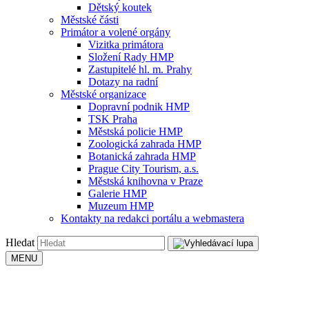
Dětský koutek
Městské části
Primátor a volené orgány
Vizitka primátora
Složení Rady HMP
Zastupitelé hl. m. Prahy
Dotazy na radní
Městské organizace
Dopravní podnik HMP
TSK Praha
Městská policie HMP
Zoologická zahrada HMP
Botanická zahrada HMP
Prague City Tourism, a.s.
Městská knihovna v Praze
Galerie HMP
Muzeum HMP
Kontakty na redakci portálu a webmastera
Hledat
MENU