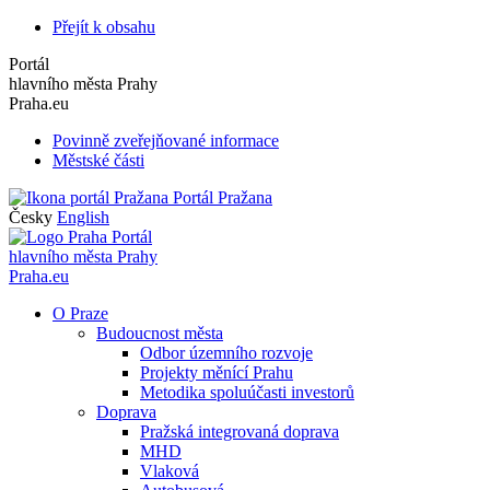
Přejít k obsahu
Portál
hlavního města Prahy
Praha.eu
Povinně zveřejňované informace
Městské části
Portál Pražana
Česky
English
Portál
hlavního města Prahy
Praha.eu
O Praze
Budoucnost města
Odbor územního rozvoje
Projekty měnící Prahu
Metodika spoluúčasti investorů
Doprava
Pražská integrovaná doprava
MHD
Vlaková