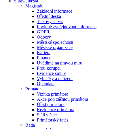
Správa města
Magistrát
Základní informace
Úřední deska
Tiskový servis
Povinně zveřejňované informace
GDPR
Odbory
Městské společnosti
Městské organizace
Kariéra
Finance
Uvádíme na pravou míru
Proti korupci
Evidence smluv
Vyhlášky a nařízení
Opendata
Primátor
Vizitka primátora
Akce pod záštitou primátora
Úřad primátora
Rezidence primátora
Stáli v čele
Primátorský řetěz
Rada