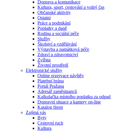
Doprava a komunikace
Kultura, sport, cestování a volný čas
Občanské aktivity
Ostatní
Práce a podnikání
Poplatky a daně
Rodina a sociální péče
Služby
Školství a vzdělávání
Výstavba a památková péče
Zdraví a zdravotnictví
Zvířata
Životní prostředí
Elektronické služby
Online rezervace návštěv
Platební brána
Portál Pražana
Adresář zaměstnanců
Kalkulačka místního poplatku za odpad
Dopravní situace a kamery on-line
Katalog firem
Zajímá vás
Byty
Cestovní ruch
Kultura