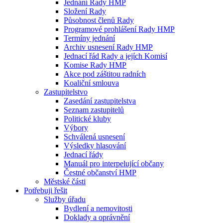
Jednání Rady HMP
Složení Rady
Působnost členů Rady
Programové prohlášení Rady HMP
Termíny jednání
Archiv usnesení Rady HMP
Jednací řád Rady a jejích Komisí
Komise Rady HMP
Akce pod záštitou radních
Koaliční smlouva
Zastupitelstvo
Zasedání zastupitelstva
Seznam zastupitelů
Politické kluby
Výbory
Schválená usnesení
Výsledky hlasování
Jednací řády
Manuál pro interpelující občany
Čestné občanství HMP
Městské části
Potřebuji řešit
Služby úřadu
Bydlení a nemovitosti
Doklady a oprávnění