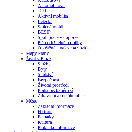
Autobusová
Automobilová
Taxi
Aktivní mobilita
Letecká
Sdílená mobilita
BESIP
Spolupráce v dopravě
Plán udržitelné mobility
Opuštěná a nalezená vozidla
Mapy Prahy
Život v Praze
Služby
Byty
Školství
Bezpečnost
Životní prostředí
Praha bezbariérová
Zdravotní a sociální oblast
Město
Základní informace
Historie
Památky
Kultura
Praktické informace