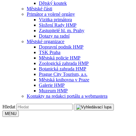
Dětský koutek
Městské části
Primátor a volené orgány
Vizitka primátora
Složení Rady HMP
Zastupitelé hl. m. Prahy
Dotazy na radní
Městské organizace
Dopravní podnik HMP
TSK Praha
Městská policie HMP
Zoologická zahrada HMP
Botanická zahrada HMP
Prague City Tourism, a.s.
Městská knihovna v Praze
Galerie HMP
Muzeum HMP
Kontakty na redakci portálu a webmastera
Hledat
MENU