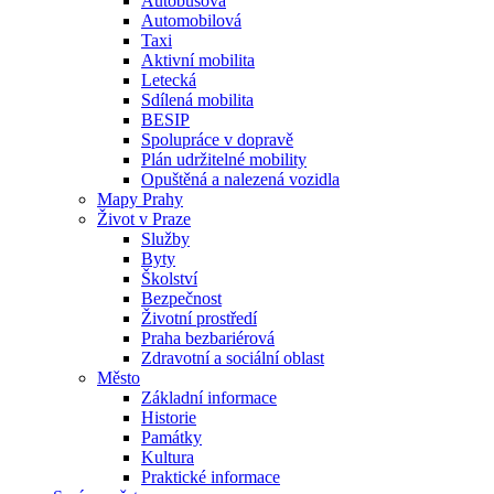
Autobusová
Automobilová
Taxi
Aktivní mobilita
Letecká
Sdílená mobilita
BESIP
Spolupráce v dopravě
Plán udržitelné mobility
Opuštěná a nalezená vozidla
Mapy Prahy
Život v Praze
Služby
Byty
Školství
Bezpečnost
Životní prostředí
Praha bezbariérová
Zdravotní a sociální oblast
Město
Základní informace
Historie
Památky
Kultura
Praktické informace