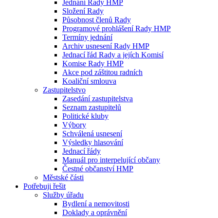
Jednání Rady HMP
Složení Rady
Působnost členů Rady
Programové prohlášení Rady HMP
Termíny jednání
Archiv usnesení Rady HMP
Jednací řád Rady a jejích Komisí
Komise Rady HMP
Akce pod záštitou radních
Koaliční smlouva
Zastupitelstvo
Zasedání zastupitelstva
Seznam zastupitelů
Politické kluby
Výbory
Schválená usnesení
Výsledky hlasování
Jednací řády
Manuál pro interpelující občany
Čestné občanství HMP
Městské části
Potřebuji řešit
Služby úřadu
Bydlení a nemovitosti
Doklady a oprávnění