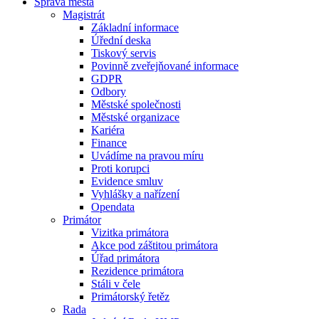
Správa města
Magistrát
Základní informace
Úřední deska
Tiskový servis
Povinně zveřejňované informace
GDPR
Odbory
Městské společnosti
Městské organizace
Kariéra
Finance
Uvádíme na pravou míru
Proti korupci
Evidence smluv
Vyhlášky a nařízení
Opendata
Primátor
Vizitka primátora
Akce pod záštitou primátora
Úřad primátora
Rezidence primátora
Stáli v čele
Primátorský řetěz
Rada