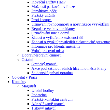
Inovační služby HMP
Možnosti parkování v Praze
Památková péče
Pražský uličník
Proti korupci
Uznávání rovnocennosti a nostrifikace vysvědčen
Regulace venkovní reklamy
Označování ulic a domů
Žádost o vyjádření k existenci sítí
Žádosti o využití prostředků elektronické prezenta
Informace pro klienta směnárny
Volná pracovní místa
Dopravněsprávní činnosti
Ostatní
Grafický manuál
Akce pod záštitou radních hlavního města Prahy
Studentská právní poradna
Co dělat v Praze
Kontakty
Magistrát
Úřední hodiny
Podatelna
Pražské kontaktní centrum
Adresář zaměstnanců
Tiskový mluvčí