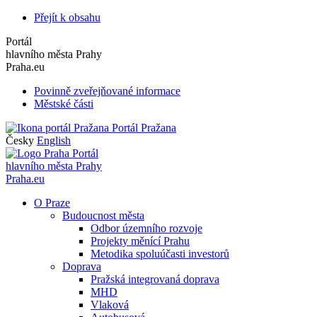
Přejít k obsahu
Portál
hlavního města Prahy
Praha.eu
Povinně zveřejňované informace
Městské části
Portál Pražana
Česky
English
Portál
hlavního města Prahy
Praha.eu
O Praze
Budoucnost města
Odbor územního rozvoje
Projekty měnící Prahu
Metodika spoluúčasti investorů
Doprava
Pražská integrovaná doprava
MHD
Vlaková