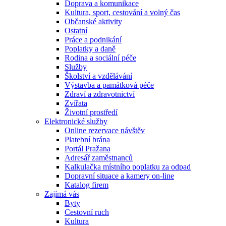
Doprava a komunikace
Kultura, sport, cestování a volný čas
Občanské aktivity
Ostatní
Práce a podnikání
Poplatky a daně
Rodina a sociální péče
Služby
Školství a vzdělávání
Výstavba a památková péče
Zdraví a zdravotnictví
Zvířata
Životní prostředí
Elektronické služby
Online rezervace návštěv
Platební brána
Portál Pražana
Adresář zaměstnanců
Kalkulačka místního poplatku za odpad
Dopravní situace a kamery on-line
Katalog firem
Zajímá vás
Byty
Cestovní ruch
Kultura