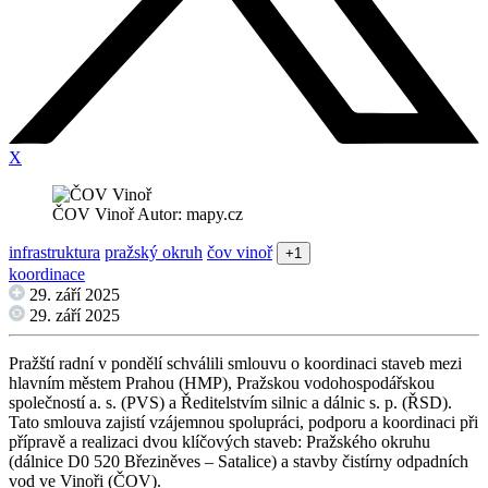
X
ČOV Vinoř Autor: mapy.cz
infrastruktura
pražský okruh
čov vinoř
+1
koordinace
29. září 2025
29. září 2025
Pražští radní v pondělí schválili smlouvu o koordinaci staveb mezi
hlavním městem Prahou (HMP), Pražskou vodohospodářskou
společností a. s. (PVS) a Ředitelstvím silnic a dálnic s. p. (ŘSD).
Tato smlouva zajistí vzájemnou spolupráci, podporu a koordinaci při
přípravě a realizaci dvou klíčových staveb: Pražského okruhu
(dálnice D0 520 Březiněves – Satalice) a stavby čistírny odpadních
vod ve Vinoři (ČOV).