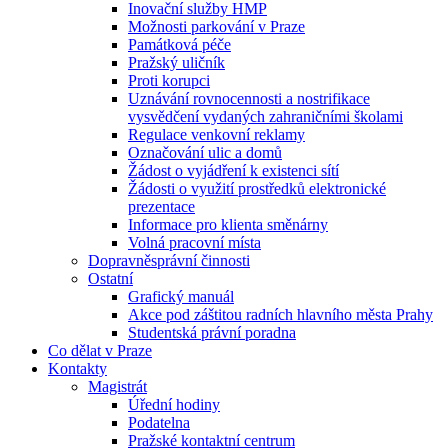
Inovační služby HMP
Možnosti parkování v Praze
Památková péče
Pražský uličník
Proti korupci
Uznávání rovnocennosti a nostrifikace
vysvědčení vydaných zahraničními školami
Regulace venkovní reklamy
Označování ulic a domů
Žádost o vyjádření k existenci sítí
Žádosti o využití prostředků elektronické
prezentace
Informace pro klienta směnárny
Volná pracovní místa
Dopravněsprávní činnosti
Ostatní
Grafický manuál
Akce pod záštitou radních hlavního města Prahy
Studentská právní poradna
Co dělat v Praze
Kontakty
Magistrát
Úřední hodiny
Podatelna
Pražské kontaktní centrum