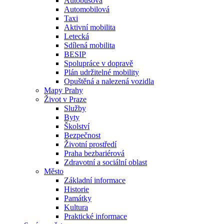
Autobusová
Automobilová
Taxi
Aktivní mobilita
Letecká
Sdílená mobilita
BESIP
Spolupráce v dopravě
Plán udržitelné mobility
Opuštěná a nalezená vozidla
Mapy Prahy
Život v Praze
Služby
Byty
Školství
Bezpečnost
Životní prostředí
Praha bezbariérová
Zdravotní a sociální oblast
Město
Základní informace
Historie
Památky
Kultura
Praktické informace