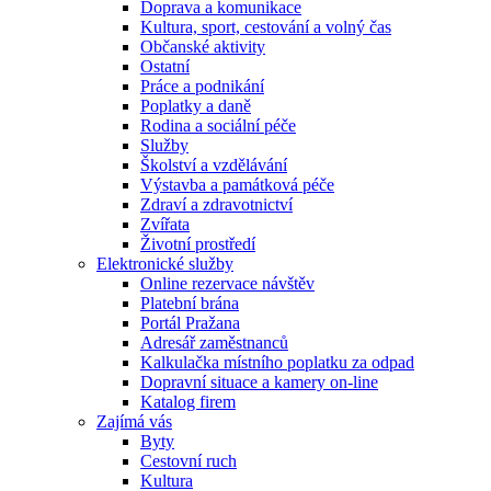
Doprava a komunikace
Kultura, sport, cestování a volný čas
Občanské aktivity
Ostatní
Práce a podnikání
Poplatky a daně
Rodina a sociální péče
Služby
Školství a vzdělávání
Výstavba a památková péče
Zdraví a zdravotnictví
Zvířata
Životní prostředí
Elektronické služby
Online rezervace návštěv
Platební brána
Portál Pražana
Adresář zaměstnanců
Kalkulačka místního poplatku za odpad
Dopravní situace a kamery on-line
Katalog firem
Zajímá vás
Byty
Cestovní ruch
Kultura