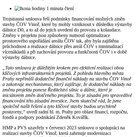
1 minuta čtení
Trojstranná smlouva řeší podmínky financování možných změn
stavby ČOV Vinoř, které by mohly vzniknout v důsledku výstavby
dálnice D0, a to až do jejich uvedení do provozu a kolaudace.
Změny v projektu jsou způsobeny nutností optimalizace
prostorového uspořádání areálu ČOV tak, aby byla zajištěna
průchodnost a realizace dálnice přes areál ČOV s minimalizací
vícenákladů a při zachování provozu a funkčnosti ČOV i v době
výstavby dálnice.
„Tato smlouva je důležitým krokem pro efektivní realizaci obou
klíčových infrastrukturních projektů. Z pohledu hlavního města
Prahy nepřináší dodatečné finanční náklady na stavbu ČOV Vinoř
a zakotvuje mechanismus, který zajišťuje, že dodatečné náklady na
změnu projektu ponese Ředitelství silnic a dálnic, které je
iniciátorem změn dotčeného projektu. To je zásadní pro spravedlivé
financování této zásadní investice. Jsem skutečně rád, že jsme
společně našli řešení a tyto klíčové stavby budou urychleně
postaveny,“
uvedl radní hl. m. Prahy pro oblast financí, rozpočtu,
fondů a podpory podnikání Zdeněk Kovářík.
HMP a PVS uzavřely v červenci 2023 smlouvu o spolupráci na
realizaci stavby ČOV Vinoř, která zahrnuje modernizaci