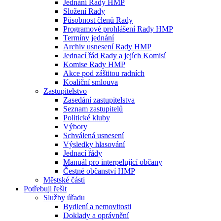
Jednání Rady HMP
Složení Rady
Působnost členů Rady
Programové prohlášení Rady HMP
Termíny jednání
Archiv usnesení Rady HMP
Jednací řád Rady a jejích Komisí
Komise Rady HMP
Akce pod záštitou radních
Koaliční smlouva
Zastupitelstvo
Zasedání zastupitelstva
Seznam zastupitelů
Politické kluby
Výbory
Schválená usnesení
Výsledky hlasování
Jednací řády
Manuál pro interpelující občany
Čestné občanství HMP
Městské části
Potřebuji řešit
Služby úřadu
Bydlení a nemovitosti
Doklady a oprávnění