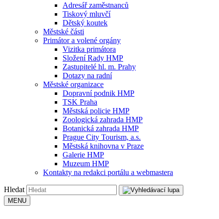
Adresář zaměstnanců
Tiskový mluvčí
Dětský koutek
Městské části
Primátor a volené orgány
Vizitka primátora
Složení Rady HMP
Zastupitelé hl. m. Prahy
Dotazy na radní
Městské organizace
Dopravní podnik HMP
TSK Praha
Městská policie HMP
Zoologická zahrada HMP
Botanická zahrada HMP
Prague City Tourism, a.s.
Městská knihovna v Praze
Galerie HMP
Muzeum HMP
Kontakty na redakci portálu a webmastera
Hledat
MENU