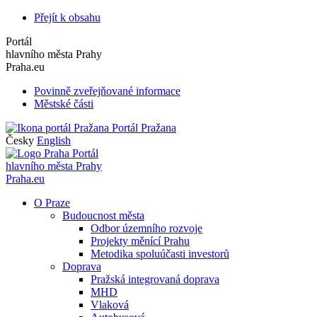
Přejít k obsahu
Portál
hlavního města Prahy
Praha.eu
Povinně zveřejňované informace
Městské části
Portál Pražana
Česky
English
Portál
hlavního města Prahy
Praha.eu
O Praze
Budoucnost města
Odbor územního rozvoje
Projekty měnící Prahu
Metodika spoluúčasti investorů
Doprava
Pražská integrovaná doprava
MHD
Vlaková