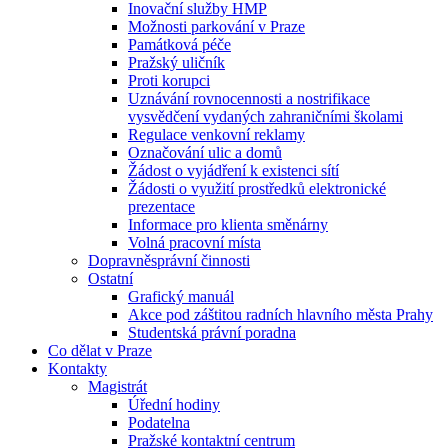
Inovační služby HMP
Možnosti parkování v Praze
Památková péče
Pražský uličník
Proti korupci
Uznávání rovnocennosti a nostrifikace
vysvědčení vydaných zahraničními školami
Regulace venkovní reklamy
Označování ulic a domů
Žádost o vyjádření k existenci sítí
Žádosti o využití prostředků elektronické
prezentace
Informace pro klienta směnárny
Volná pracovní místa
Dopravněsprávní činnosti
Ostatní
Grafický manuál
Akce pod záštitou radních hlavního města Prahy
Studentská právní poradna
Co dělat v Praze
Kontakty
Magistrát
Úřední hodiny
Podatelna
Pražské kontaktní centrum