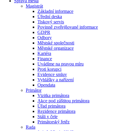
Správa města
Magistrát
Základní informace
Úřední deska
Tiskový servis
Povinně zveřejňované informace
GDPR
Odbory
Městské společnosti
Městské organizace
Kariéra
Finance
Uvádíme na pravou míru
Proti korupci
Evidence smluv
Vyhlášky a nařízení
Opendata
Primátor
Vizitka primátora
Akce pod záštitou primátora
Úřad primátora
Rezidence primátora
Stáli v čele
Primátorský řetěz
Rada