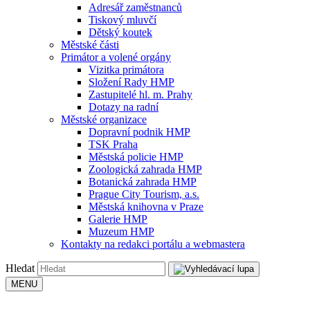
Adresář zaměstnanců
Tiskový mluvčí
Dětský koutek
Městské části
Primátor a volené orgány
Vizitka primátora
Složení Rady HMP
Zastupitelé hl. m. Prahy
Dotazy na radní
Městské organizace
Dopravní podnik HMP
TSK Praha
Městská policie HMP
Zoologická zahrada HMP
Botanická zahrada HMP
Prague City Tourism, a.s.
Městská knihovna v Praze
Galerie HMP
Muzeum HMP
Kontakty na redakci portálu a webmastera
Hledat
MENU