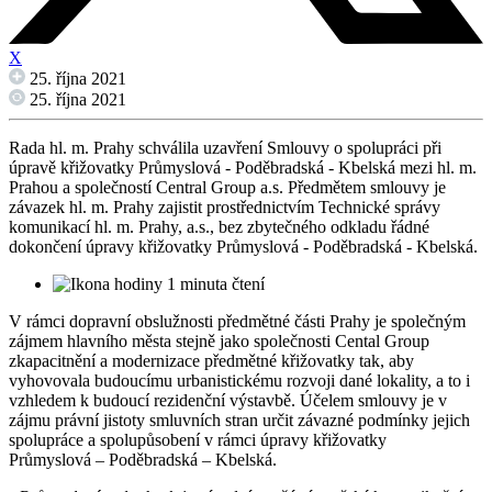
X
25. října 2021
25. října 2021
Rada hl. m. Prahy schválila uzavření Smlouvy o spolupráci při
úpravě křižovatky Průmyslová - Poděbradská - Kbelská mezi hl. m.
Prahou a společností Central Group a.s. Předmětem smlouvy je
závazek hl. m. Prahy zajistit prostřednictvím Technické správy
komunikací hl. m. Prahy, a.s., bez zbytečného odkladu řádné
dokončení úpravy křižovatky Průmyslová - Poděbradská - Kbelská.
1 minuta čtení
V rámci dopravní obslužnosti předmětné části Prahy je společným
zájmem hlavního města stejně jako společnosti Cental Group
zkapacitnění a modernizace předmětné křižovatky tak, aby
vyhovovala budoucímu urbanistickému rozvoji dané lokality, a to i
vzhledem k budoucí rezidenční výstavbě. Účelem smlouvy je v
zájmu právní jistoty smluvních stran určit závazné podmínky jejich
spolupráce a spolupůsobení v rámci úpravy křižovatky
Průmyslová – Poděbradská – Kbelská.