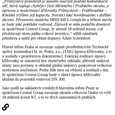
„Průmyslový polookruh je zásadní součástí pražské komunikační
sítě, která supluje chybějící části Městského i Pražského okruhu, a
úpravou a modernizací křižovatky Průmyslová – Poděbradská –
Kbelská zvýšíme její kapacitu. Investici také koordinujeme s dalšími
akcemi. Přesuneme zastávku MHD blíž k cestujícím a během stavby
se bude také pokládat vodovod. Zároveň se nám podařilo domluvit
se společností Central Group, že uhradí 18 milionů korun, což
představuje skoro půlku celkové investice,“
sdělil náměstek
primátora a radní pro oblast dopravy Adam Scheinherr.
Hlavní město Praha se zavazuje zajistit prostřednictvím Technické
správy komunikací hl. m. Prahy, a.s., (TSK) úpravu křižovatky, a to
v souladu s projektovou dokumentací. Faktická realizace úpravy
křižovatky se uskuteční bez zbytečného odkladu, přičemž smluvní
strany jsou povinny si ohledně plnění smlouvy poskytovat veškerou
nezbytnou součinnost. Praha dále bere na vědomí a souhlasí s tím,
že společnost Central Group bude v rámci úpravy křižovatky
ukládat do pozemků vodovod DN 300.
Jako podíl na nákladech vzniklých hlavnímu městu Praze se
společnost Central Group zavazuje uhradit celkovou částku ve výši
18 milionů korun Kč, a to ve třech samostatných platbách.