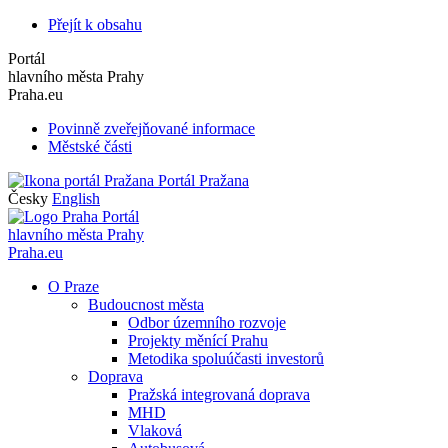
Přejít k obsahu
Portál
hlavního města Prahy
Praha.eu
Povinně zveřejňované informace
Městské části
Portál Pražana
Česky
English
Portál
hlavního města Prahy
Praha.eu
O Praze
Budoucnost města
Odbor územního rozvoje
Projekty měnící Prahu
Metodika spoluúčasti investorů
Doprava
Pražská integrovaná doprava
MHD
Vlaková