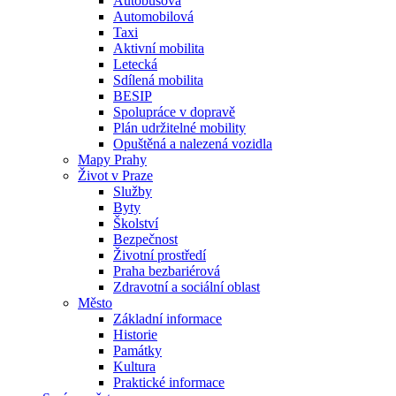
Autobusová
Automobilová
Taxi
Aktivní mobilita
Letecká
Sdílená mobilita
BESIP
Spolupráce v dopravě
Plán udržitelné mobility
Opuštěná a nalezená vozidla
Mapy Prahy
Život v Praze
Služby
Byty
Školství
Bezpečnost
Životní prostředí
Praha bezbariérová
Zdravotní a sociální oblast
Město
Základní informace
Historie
Památky
Kultura
Praktické informace