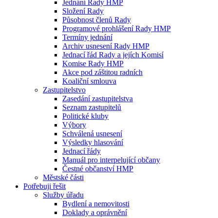
Jednání Rady HMP
Složení Rady
Působnost členů Rady
Programové prohlášení Rady HMP
Termíny jednání
Archiv usnesení Rady HMP
Jednací řád Rady a jejích Komisí
Komise Rady HMP
Akce pod záštitou radních
Koaliční smlouva
Zastupitelstvo
Zasedání zastupitelstva
Seznam zastupitelů
Politické kluby
Výbory
Schválená usnesení
Výsledky hlasování
Jednací řády
Manuál pro interpelující občany
Čestné občanství HMP
Městské části
Potřebuji řešit
Služby úřadu
Bydlení a nemovitosti
Doklady a oprávnění