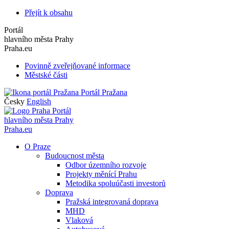
Přejít k obsahu
Portál
hlavního města Prahy
Praha.eu
Povinně zveřejňované informace
Městské části
Portál Pražana
Česky
English
Portál
hlavního města Prahy
Praha.eu
O Praze
Budoucnost města
Odbor územního rozvoje
Projekty měnící Prahu
Metodika spoluúčasti investorů
Doprava
Pražská integrovaná doprava
MHD
Vlaková