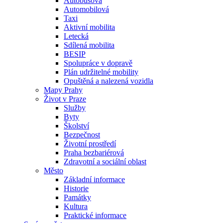
Autobusová
Automobilová
Taxi
Aktivní mobilita
Letecká
Sdílená mobilita
BESIP
Spolupráce v dopravě
Plán udržitelné mobility
Opuštěná a nalezená vozidla
Mapy Prahy
Život v Praze
Služby
Byty
Školství
Bezpečnost
Životní prostředí
Praha bezbariérová
Zdravotní a sociální oblast
Město
Základní informace
Historie
Památky
Kultura
Praktické informace