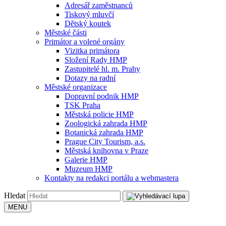
Adresář zaměstnanců
Tiskový mluvčí
Dětský koutek
Městské části
Primátor a volené orgány
Vizitka primátora
Složení Rady HMP
Zastupitelé hl. m. Prahy
Dotazy na radní
Městské organizace
Dopravní podnik HMP
TSK Praha
Městská policie HMP
Zoologická zahrada HMP
Botanická zahrada HMP
Prague City Tourism, a.s.
Městská knihovna v Praze
Galerie HMP
Muzeum HMP
Kontakty na redakci portálu a webmastera
Hledat
MENU