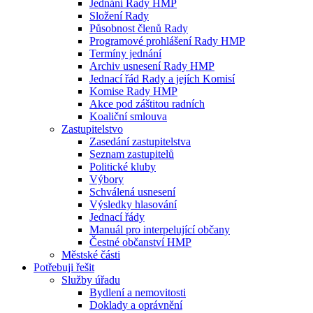
Jednání Rady HMP
Složení Rady
Působnost členů Rady
Programové prohlášení Rady HMP
Termíny jednání
Archiv usnesení Rady HMP
Jednací řád Rady a jejích Komisí
Komise Rady HMP
Akce pod záštitou radních
Koaliční smlouva
Zastupitelstvo
Zasedání zastupitelstva
Seznam zastupitelů
Politické kluby
Výbory
Schválená usnesení
Výsledky hlasování
Jednací řády
Manuál pro interpelující občany
Čestné občanství HMP
Městské části
Potřebuji řešit
Služby úřadu
Bydlení a nemovitosti
Doklady a oprávnění