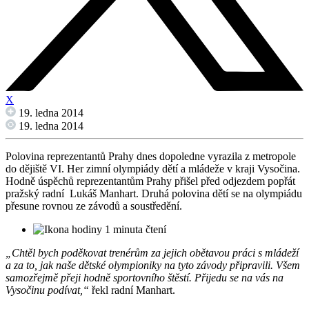
X
19. ledna 2014
19. ledna 2014
Polovina reprezentantů Prahy dnes dopoledne vyrazila z metropole
do dějiště VI. Her zimní olympiády dětí a mládeže v kraji Vysočina.
Hodně úspěchů reprezentantům Prahy přišel před odjezdem popřát
pražský radní Lukáš Manhart. Druhá polovina dětí se na olympiádu
přesune rovnou ze závodů a soustředění.
1 minuta čtení
„Chtěl bych poděkovat trenérům za jejich obětavou práci s mládeží
a za to, jak naše dětské olympioniky na tyto závody připravili. Všem
samozřejmě přeji hodně sportovního štěstí. Přijedu se na vás na
Vysočinu podívat,“
řekl radní Manhart.