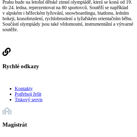
Prahu bude na letošní dětské zimní olympiádě, která se koná od 19.
do 24. ledna, reprezentovat na 80 sportovců. Soutěží se například
v alpském i běžeckém lyžování, snowboardingu, biatlonu, ledním
hokeji, krasobruslení, rychlobruslení a lyžařském orientačním běhu.
Součástí olympiády jsou také vědomostní, instrumentální a výtvarné
soutěže.
Rychlé odkazy
Kontakty
Potřebuji řešit
Tiskový servis
Magistrát