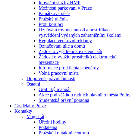
Inovační služby HMP
Možnosti parkování v Praze
Památková péče
Pražský uličník
Proti korupci
Uznávání rovnocennosti a nostrifikace
vysvědčení vydaných zahraničními školami
Regulace venkovní reklamy
Označování ulic a domů
Žádost o vyjádření k existenci sítí
Žádosti o využití prostředků elektronické
prezentace
Informace pro klienta směnárny
Volná pracovní místa
Dopravněsprávní činnosti
Ostatní
Grafický manuál
Akce pod záštitou radních hlavního města Prahy
Studentská právní poradna
Co dělat v Praze
Kontakty
Magistrát
Úřední hodiny
Podatelna
Pražské kontaktní centrum