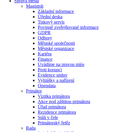
Správa města
Magistrát
Základní informace
Úřední deska
Tiskový servis
Povinně zveřejňované informace
GDPR
Odbory
Městské společnosti
Městské organizace
Kariéra
Finance
Uvádíme na pravou míru
Proti korupci
Evidence smluv
Vyhlášky a nařízení
Opendata
Primátor
Vizitka primátora
Akce pod záštitou primátora
Úřad primátora
Rezidence primátora
Stáli v čele
Primátorský řetěz
Rada