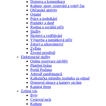
Doprava a komunikace
Kultura, sport, cestování a volný čas
Občanské aktivity
Ostatní
Práce a podnikání
Poplatky a daně
Rodina a sociální péče
Služby
Školství a vzdělávání
Výstavba a památková péče
Zdraví a zdravotnictví
Zvířata
Životní prostředí
Elektronické služby
Online rezervace návštěv
Platební brána
Portál Pražana
Adresář zaměstnanců
Kalkulačka místního poplatku za odpad
Dopravní situace a kamery on-line
Katalog firem
Zajímá vás
Byty
Cestovní ruch
Kultura