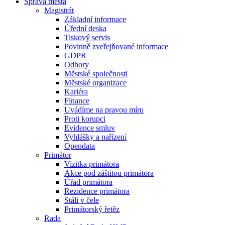
Správa města
Magistrát
Základní informace
Úřední deska
Tiskový servis
Povinně zveřejňované informace
GDPR
Odbory
Městské společnosti
Městské organizace
Kariéra
Finance
Uvádíme na pravou míru
Proti korupci
Evidence smluv
Vyhlášky a nařízení
Opendata
Primátor
Vizitka primátora
Akce pod záštitou primátora
Úřad primátora
Rezidence primátora
Stáli v čele
Primátorský řetěz
Rada