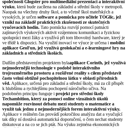
společnosti Glogster pro multimediální prezentaci a interaktivní
výuku
, která bude zacílena na základní a střední školy v metropoli.
Naopak na všechny druhy škol, a to včetně škol mateřských a
vysokých, je určen
software a pomůcka pro učitele TOGlic, jež
vznikl na základě praktických zkušeností ze skutečných
vyučovacích hodin.
Tato pomůcka rozvíjí pomocí patnácti
zajímavých výukových aktivit vzájemnou komunikaci a fyzickou
spolupráci mezi žáky a využívá při tom libovolný hardware, který je
ve třídě k dispozici. Na využití inovací ve výuce je určena i
mobilní
aplikace GeoFun, jež využívá geolokační a e-learningové hry na
základních a středních školách.
Dalším představeným projektem byla
aplikace Corinth, jež využívá
nejmodernější technologie v podobě interaktivního
trojrozměrného prostoru a rozšířené reality s cílem představit
často velmi obtížně pochopitelnou látku v oblasti přírodních
věd.
Aplikace, určená pro základní a střední školy, má za cíl přispět
k hlubšímu a rychlejšímu pochopení náročného učiva. Na
podobném principu funguje i
projekt pro střední školy
Techambition, který za pomoci online vizuálních úkolů
napomůže rozvinout debatu mezi studenty o matematice a
využít tak jednu z nejmodernějších forem interaktivní výuky.
Aplikace v reálném čas provádí pokročilou analýzu dat a vyučující
tak díky ní dostává automatická doporučení, o čem nechat studenty
diskutovat a na co se jich ptát. Na výuku zejména ekonomických