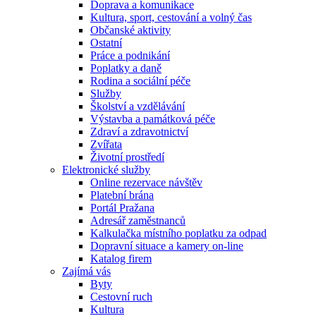
Doprava a komunikace
Kultura, sport, cestování a volný čas
Občanské aktivity
Ostatní
Práce a podnikání
Poplatky a daně
Rodina a sociální péče
Služby
Školství a vzdělávání
Výstavba a památková péče
Zdraví a zdravotnictví
Zvířata
Životní prostředí
Elektronické služby
Online rezervace návštěv
Platební brána
Portál Pražana
Adresář zaměstnanců
Kalkulačka místního poplatku za odpad
Dopravní situace a kamery on-line
Katalog firem
Zajímá vás
Byty
Cestovní ruch
Kultura