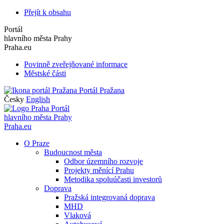
Přejít k obsahu
Portál
hlavního města Prahy
Praha.eu
Povinně zveřejňované informace
Městské části
Portál Pražana
Česky
English
Portál
hlavního města Prahy
Praha.eu
O Praze
Budoucnost města
Odbor územního rozvoje
Projekty měnící Prahu
Metodika spoluúčasti investorů
Doprava
Pražská integrovaná doprava
MHD
Vlaková