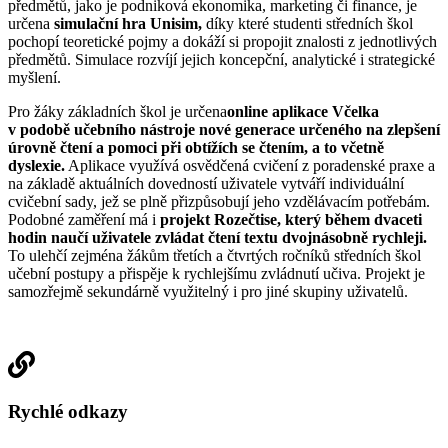
předmětů, jako je podniková ekonomika, marketing či finance, je
určena
simulační hra Unisim,
díky které studenti středních škol
pochopí teoretické pojmy a dokáží si propojit znalosti z jednotlivých
předmětů. Simulace rozvíjí jejich koncepční, analytické i strategické
myšlení.
Pro žáky základních škol je určena
online aplikace Včelka
v podobě učebního nástroje nové generace určeného na zlepšení
úrovně čtení a pomoci při obtížích se čtením, a to včetně
dyslexie.
Aplikace využívá osvědčená cvičení z poradenské praxe a
na základě aktuálních dovedností uživatele vytváří individuální
cvičební sady, jež se plně přizpůsobují jeho vzdělávacím potřebám.
Podobné zaměření má i
projekt Rozečtise, který během dvaceti
hodin naučí uživatele zvládat čtení textu dvojnásobně rychleji.
To ulehčí zejména žákům třetích a čtvrtých ročníků středních škol
učební postupy a přispěje k rychlejšímu zvládnutí učiva. Projekt je
samozřejmě sekundárně využitelný i pro jiné skupiny uživatelů.
Rychlé odkazy