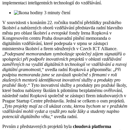
implementaci inteligentních technologií do vzdělávání.
3 minuty čtení
V souvislosti s konáním 22. ročníku tradiční přehlídky pražského
školství a nabízených oborů vzdělávání představila radní hlavního
města pro oblast školství a evropské fondy Irena Ropková v
Kongresovém centru Praha dosavadní plnění memoranda o
digitálním vzdělávání, které podepsala v srpnu se zástupci
ministerstva školství a firem sdružených v Czech ICT Alliance.
„
Podepsané memorandum symbolizuje společný zájem signatářů o
spolupráci při podpoře inovativních projektů v oblasti vzdělávání
zaměřených na využití digitálních technologií ve vzdělávání a rozvoj
digitální gramotnosti,
“ uvedla radní Ropková a připomněla: „
Při
podpisu memoranda jsme se zavázali společně s firmami v roli
zkušených mentorů identifikovat inovativní služby a produkty pro
pražské školy
.“ Tyto inovativní služby a produkty pro pražské školy,
které budou nabízeny školám k pilotnímu bezplatnému ověřování,
následně radní Ropková společně se zástupci firem inkubovaných v
Prague Startup Centre představila. Jedná se celkem o osm projektů.
„
Tyto projekty mají za cíl ukázat cestu, kterou bychom se v pražském
vzdělávání mohli vydat a využít pro naše žáky a studenty naplno
potenciál digitálního věku,
“ uvedla radní.
Prvním z představených projektů byla
cloudová platforma