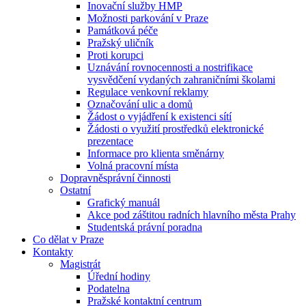
Inovační služby HMP
Možnosti parkování v Praze
Památková péče
Pražský uličník
Proti korupci
Uznávání rovnocennosti a nostrifikace
vysvědčení vydaných zahraničními školami
Regulace venkovní reklamy
Označování ulic a domů
Žádost o vyjádření k existenci sítí
Žádosti o využití prostředků elektronické
prezentace
Informace pro klienta směnárny
Volná pracovní místa
Dopravněsprávní činnosti
Ostatní
Grafický manuál
Akce pod záštitou radních hlavního města Prahy
Studentská právní poradna
Co dělat v Praze
Kontakty
Magistrát
Úřední hodiny
Podatelna
Pražské kontaktní centrum