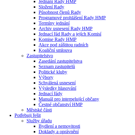
Jednání Rady HMP
Složení Rady
Působnost členů Rady
Programové prohlášení Rady HMP
Termíny jednání
Archiv usnesení Rady HMP
Jednací řád Rady a jejích Komisí
Komise Rady HMP
Akce pod záštitou radních
Koaliční smlouva
Zastupitelstvo
Zasedání zastupitelstva
Seznam zastupitelů
Politické kluby
Výbory
Schválená usnesení
Výsledky hlasování
Jednací řády
Manuál pro interpelující občany
Čestné občanství HMP
Městské části
Potřebuji řešit
Služby úřadu
Bydlení a nemovitosti
Doklady a oprávnění