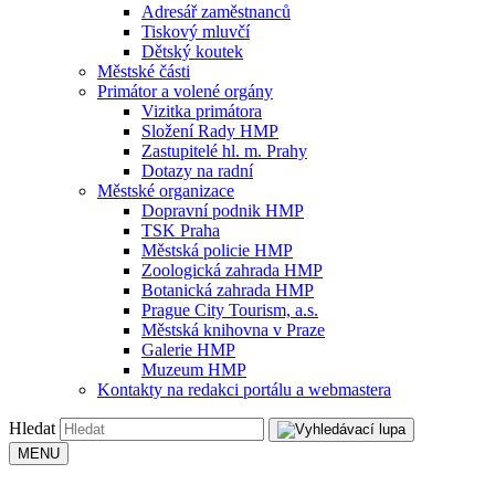
Adresář zaměstnanců
Tiskový mluvčí
Dětský koutek
Městské části
Primátor a volené orgány
Vizitka primátora
Složení Rady HMP
Zastupitelé hl. m. Prahy
Dotazy na radní
Městské organizace
Dopravní podnik HMP
TSK Praha
Městská policie HMP
Zoologická zahrada HMP
Botanická zahrada HMP
Prague City Tourism, a.s.
Městská knihovna v Praze
Galerie HMP
Muzeum HMP
Kontakty na redakci portálu a webmastera
Hledat
MENU