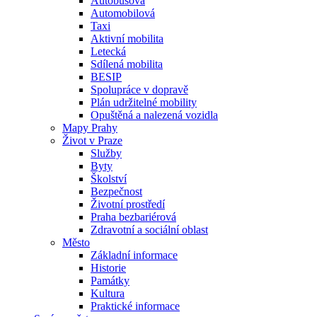
Autobusová
Automobilová
Taxi
Aktivní mobilita
Letecká
Sdílená mobilita
BESIP
Spolupráce v dopravě
Plán udržitelné mobility
Opuštěná a nalezená vozidla
Mapy Prahy
Život v Praze
Služby
Byty
Školství
Bezpečnost
Životní prostředí
Praha bezbariérová
Zdravotní a sociální oblast
Město
Základní informace
Historie
Památky
Kultura
Praktické informace