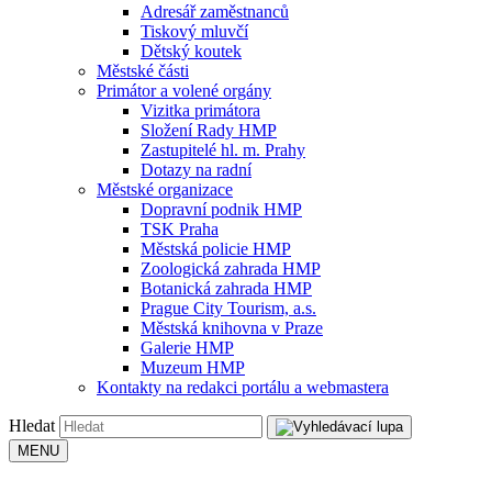
Adresář zaměstnanců
Tiskový mluvčí
Dětský koutek
Městské části
Primátor a volené orgány
Vizitka primátora
Složení Rady HMP
Zastupitelé hl. m. Prahy
Dotazy na radní
Městské organizace
Dopravní podnik HMP
TSK Praha
Městská policie HMP
Zoologická zahrada HMP
Botanická zahrada HMP
Prague City Tourism, a.s.
Městská knihovna v Praze
Galerie HMP
Muzeum HMP
Kontakty na redakci portálu a webmastera
Hledat
MENU