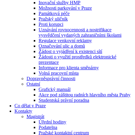
Inovační služby HMP
Možnosti parkování v Praze
Památková péče
Pražský uličník
Proti korupci
Uznávání rovnocennosti a nostrifikace
vysvědčení vydaných zahraničními školami
Regulace venkovní reklamy
Označování ulic a domů
Žádost o vyjádření k existenci sítí
Žádosti o využití prostředků elektronické
prezentace
Informace pro klienta směnárny
Volná pracovní místa
Dopravněsprávní činnosti
Ostatní
Grafický manuál
Akce pod záštitou radních hlavního města Prahy
Studentská právní poradna
Co dělat v Praze
Kontakty
Magistrát
Úřední hodiny
Podatelna
Pražské kontaktní centrum