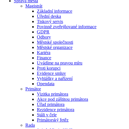
Správa města
Magistrát
Základní informace
Úřední deska
Tiskový servis
Povinně zveřejňované informace
GDPR
Odbory
Městské společnosti
Městské organizace
Kariéra
Finance
Uvádíme na pravou míru
Proti korupci
Evidence smluv
Vyhlášky a nařízení
Opendata
Primátor
Vizitka primátora
Akce pod záštitou primátora
Úřad primátora
Rezidence primátora
Stáli v čele
Primátorský řetěz
Rada