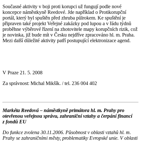
Současné aktivity v boji proti korupci už fungují podle nové
koncepce náměstkyně Reedové. Jde například o Protikorupční
portál, který byl spuštěn před zhruba půlrokem. Ke spuštění je
připraven také projekt Veřejné zakázky pod lupou a v řádu týdnů
proběhne výběrové řízení na zhotovitele mapy korupčních rizik, což
je novinka, již bude mít v Česku nejdříve zpracováno hl. m. Praha.
Mezi další důležité aktivity patří postupující elektronizace agend.
V Praze 21. 5. 2008
Za správnost: Michal Mikšík. / tel. 236 004 402
Markéta Reedová – náměstkyně primátora hl. m. Prahy pro
otevřenou veřejnou správu, zahraniční vztahy a čerpání financí
z fondů EU
Do funkce zvolena 30.11.2006. Působnost v oblasti vztahů hl. m.
Prahy se zahraničními městy, problematiky Evropské unie. V oblasti