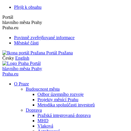
Přejít k obsahu
Portál
hlavního města Prahy
Praha.eu
Povinně zveřejňované informace
Městské části
Portál Pražana
Česky
English
Portál
hlavního města Prahy
Praha.eu
O Praze
Budoucnost města
Odbor územního rozvoje
Projekty měnící Prahu
Metodika spoluúčasti investorů
Doprava
Pražská integrovaná doprava
MHD
Vlaková