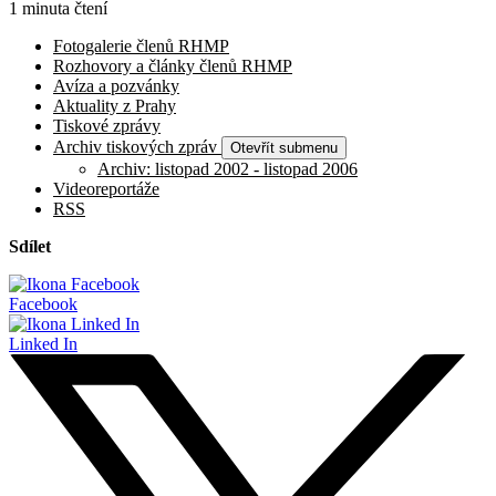
1 minuta čtení
Fotogalerie členů RHMP
Rozhovory a články členů RHMP
Avíza a pozvánky
Aktuality z Prahy
Tiskové zprávy
Archiv tiskových zpráv
Otevřít submenu
Archiv: listopad 2002 - listopad 2006
Videoreportáže
RSS
Sdílet
Facebook
Linked In