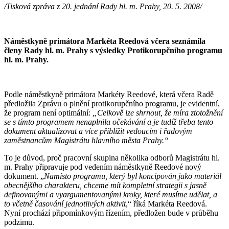
/Tisková zpráva z 20. jednání Rady hl. m. Prahy, 20. 5. 2008/
Náměstkyně primátora Markéta Reedová včera seznámila
členy Rady hl. m. Prahy s výsledky Protikorupčního programu
hl. m. Prahy.
Podle náměstkyně primátora Markéty Reedové, která včera Radě
předložila Zprávu o plnění protikorupčního programu, je evidentní,
že program není optimální:
„Celkově lze shrnout, že míra ztotožnění
se s tímto programem nenaplnila očekávání a je tudíž třeba tento
dokument aktualizovat a více přiblížit vedoucím i řadovým
zaměstnancům Magistrátu hlavního města Prahy.“
To je důvod, proč pracovní skupina několika odborů Magistrátu hl.
m. Prahy připravuje pod vedením náměstkyně Reedové nový
dokument. „
Namísto programu, který byl koncipován jako materiál
obecnějšího charakteru, chceme mít kompletní strategii s jasně
definovanými a vyargumentovanými kroky, které musíme udělat, a
to včetně časování jednotlivých aktivit
,“ říká Markéta Reedová.
Nyní prochází připomínkovým řízením, předložen bude v průběhu
podzimu.