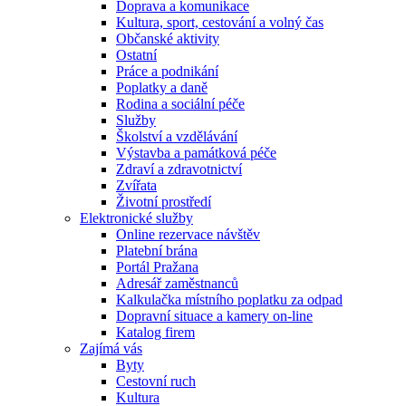
Doprava a komunikace
Kultura, sport, cestování a volný čas
Občanské aktivity
Ostatní
Práce a podnikání
Poplatky a daně
Rodina a sociální péče
Služby
Školství a vzdělávání
Výstavba a památková péče
Zdraví a zdravotnictví
Zvířata
Životní prostředí
Elektronické služby
Online rezervace návštěv
Platební brána
Portál Pražana
Adresář zaměstnanců
Kalkulačka místního poplatku za odpad
Dopravní situace a kamery on-line
Katalog firem
Zajímá vás
Byty
Cestovní ruch
Kultura