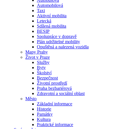
Autobusová
Automobilová
Taxi
Aktivní mobilita
Letecká
Sdílená mobilita
BESIP
Spolupráce v dopravě
Plán udržitelné mobility
Opuštěná a nalezená vozidla
Mapy Prahy
Život v Praze
Služby
Byty
Školství
Bezpečnost
Životní prostředí
Praha bezbariérová
Zdravotní a sociální oblast
Město
Základní informace
Historie
Památky
Kultura
Praktické informace