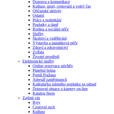
Doprava a komunikace
Kultura, sport, cestování a volný čas
Občanské aktivity
Ostatní
Práce a podnikání
Poplatky a daně
Rodina a sociální péče
Služby
Školství a vzdělávání
Výstavba a památková péče
Zdraví a zdravotnictví
Zvířata
Životní prostředí
Elektronické služby
Online rezervace návštěv
Platební brána
Portál Pražana
Adresář zaměstnanců
Kalkulačka místního poplatku za odpad
Dopravní situace a kamery on-line
Katalog firem
Zajímá vás
Byty
Cestovní ruch
Kultura