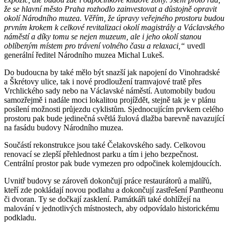
že se hlavní město Praha rozhodlo zainvestovat a důstojně opravit
okolí Národního muzea. Věřím, že úpravy veřejného prostoru budou
prvním krokem k celkové revitalizaci okolí magistrály a Václavského
náměstí a díky tomu se nejen muzeum, ale i jeho okolí stanou
oblíbeným místem pro trávení volného času a relaxaci,“
uvedl
generální ředitel Národního muzea Michal Lukeš.
Do budoucna by také mělo být snazší jak napojení do Vinohradské
a Škrétovy ulice, tak i nové prodloužení tramvajové tratě přes
Vrchlického sady nebo na Václavské náměstí. Automobily budou
samozřejmě i nadále moci lokalitou projíždět, stejně tak je v plánu
posílení možnosti průjezdu cyklistům. Sjednocujícím prvkem celého
prostoru pak bude jedinečná světlá žulová dlažba barevně navazující
na fasádu budovy Národního muzea.
Součástí rekonstrukce jsou také Čelakovského sady. Celkovou
renovací se zlepší přehlednost parku a tím i jeho bezpečnost.
Centrální prostor pak bude vymezen pro odpočinek kolemjdoucích.
Uvnitř budovy se zároveň dokončují práce restaurátorů a malířů,
kteří zde pokládají novou podlahu a dokončují zastřešení Pantheonu
či dvoran. Ty se dočkají zasklení. Památkáři také dohlížejí na
malování v jednotlivých místnostech, aby odpovídalo historickému
podkladu.