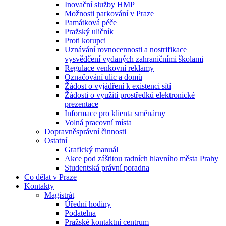
Inovační služby HMP
Možnosti parkování v Praze
Památková péče
Pražský uličník
Proti korupci
Uznávání rovnocennosti a nostrifikace
vysvědčení vydaných zahraničními školami
Regulace venkovní reklamy
Označování ulic a domů
Žádost o vyjádření k existenci sítí
Žádosti o využití prostředků elektronické
prezentace
Informace pro klienta směnárny
Volná pracovní místa
Dopravněsprávní činnosti
Ostatní
Grafický manuál
Akce pod záštitou radních hlavního města Prahy
Studentská právní poradna
Co dělat v Praze
Kontakty
Magistrát
Úřední hodiny
Podatelna
Pražské kontaktní centrum