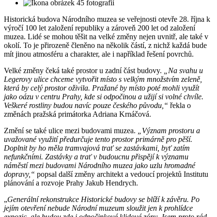
45 fotografií
Historická budova Národního muzea se veřejnosti otevře 28. října k
výročí 100 let založení republiky a zároveň 200 let od založení
muzea. Lidé se mohou těšit na velké změny nejen uvnitř, ale také v
okolí. To je přirozeně členěno na několik částí, z nichž každá bude
mít jinou atmosféru a charakter, ale i například řešení povrchů.
Velké změny čeká také prostor u zadní část budovy.
„Na svahu u
Legerovy ulice chceme vytvořit místo s velkým množstvím zeleně,
která by celý prostor oživila. Pražané by místo poté mohli využít
jako oázu v centru Prahy, kde si odpočinou a užijí si volné chvíle.
Veškeré rostliny budou navíc pouze českého původu,“
řekla o
změnách pražská primátorka Adriana Krnáčová.
Změní se také ulice mezi budovami muzea.
„Význam prostoru a
uvažované využití předurčuje tento prostor primárně pro pěší.
Doplnit by ho měla tramvajová trať se zastávkami, byť zatím
nefunkčními. Zastávky a trať v budoucnu přispějí k významu
náměstí mezi budovami Národního muzea jako uzlu hromadné
dopravy,“
popsal další změny architekt a vedoucí projektů Institutu
plánování a rozvoje Prahy Jakub Hendrych.
„
Generální rekonstrukce Historické budovy se blíží k závěru. Po
jejím otevření nebude Národní muzeum sloužit jen k prohlídce
expozic, ale budou zde i odpočinkové klidové zóny. Jsem proto rád,