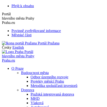
Přejít k obsahu
Portál
hlavního města Prahy
Praha.eu
Povinně zveřejňované informace
Městské části
Portál Pražana
Česky
English
Portál
hlavního města Prahy
Praha.eu
O Praze
Budoucnost města
Odbor územního rozvoje
Projekty měnící Prahu
Metodika spoluúčasti investorů
Doprava
Pražská integrovaná doprava
MHD
Vlaková