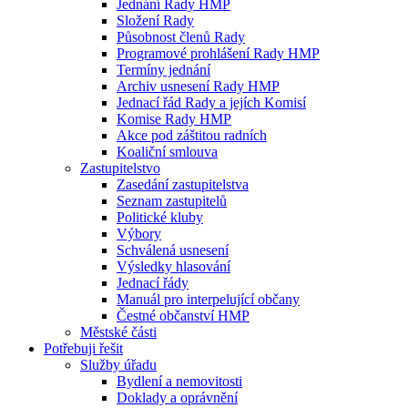
Jednání Rady HMP
Složení Rady
Působnost členů Rady
Programové prohlášení Rady HMP
Termíny jednání
Archiv usnesení Rady HMP
Jednací řád Rady a jejích Komisí
Komise Rady HMP
Akce pod záštitou radních
Koaliční smlouva
Zastupitelstvo
Zasedání zastupitelstva
Seznam zastupitelů
Politické kluby
Výbory
Schválená usnesení
Výsledky hlasování
Jednací řády
Manuál pro interpelující občany
Čestné občanství HMP
Městské části
Potřebuji řešit
Služby úřadu
Bydlení a nemovitosti
Doklady a oprávnění