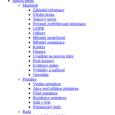
Správa města
Magistrát
Základní informace
Úřední deska
Tiskový servis
Povinně zveřejňované informace
GDPR
Odbory
Městské společnosti
Městské organizace
Kariéra
Finance
Uvádíme na pravou míru
Proti korupci
Evidence smluv
Vyhlášky a nařízení
Opendata
Primátor
Vizitka primátora
Akce pod záštitou primátora
Úřad primátora
Rezidence primátora
Stáli v čele
Primátorský řetěz
Rada