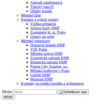
Adresář zaměstnanců
Tiskový mluvčí
Dětský koutek
Městské části
Primátor a volené orgány
Vizitka primátora
Složení Rady HMP
Zastupitelé hl. m. Prahy
Dotazy na radní
Městské organizace
Dopravní podnik HMP
TSK Praha
Městská policie HMP
Zoologická zahrada HMP
Botanická zahrada HMP
Prague City Tourism, a.s.
Městská knihovna v Praze
Galerie HMP
Muzeum HMP
Kontakty na redakci portálu a webmastera
Hledat
MENU