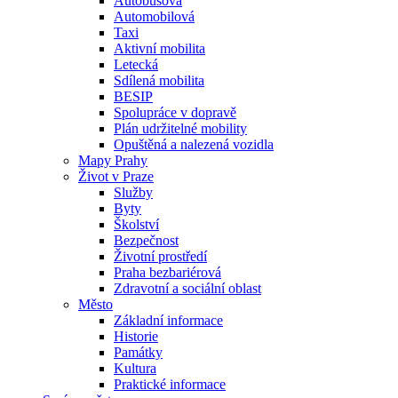
Autobusová
Automobilová
Taxi
Aktivní mobilita
Letecká
Sdílená mobilita
BESIP
Spolupráce v dopravě
Plán udržitelné mobility
Opuštěná a nalezená vozidla
Mapy Prahy
Život v Praze
Služby
Byty
Školství
Bezpečnost
Životní prostředí
Praha bezbariérová
Zdravotní a sociální oblast
Město
Základní informace
Historie
Památky
Kultura
Praktické informace