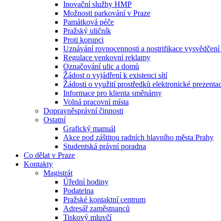
Inovační služby HMP
Možnosti parkování v Praze
Památková péče
Pražský uličník
Proti korupci
Uznávání rovnocennosti a nostrifikace vysvědčen
Regulace venkovní reklamy
Označování ulic a domů
Žádost o vyjádření k existenci sítí
Žádosti o využití prostředků elektronické prezenta
Informace pro klienta směnárny
Volná pracovní místa
Dopravněsprávní činnosti
Ostatní
Grafický manuál
Akce pod záštitou radních hlavního města Prahy
Studentská právní poradna
Co dělat v Praze
Kontakty
Magistrát
Úřední hodiny
Podatelna
Pražské kontaktní centrum
Adresář zaměstnanců
Tiskový mluvčí