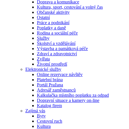
Doprava a komunikace
Kultura, sport, cestování a volný čas
Občanské aktivity
Ostatní
Práce a podnikání
Poplatky a daně
Rodina a sociální péče
Služby
Školství a vzdělávání
Výstavba a památková péče
Zdraví a zdravotnictví
Zvířata
Životní prostředí
Elektronické služby
Online rezervace návštěv
Platební brána
Portál Pražana
Adresář zaměstnanců
Kalkulačka místního poplatku za odpad
Dopravní situace a kamery on-line
Katalog firem
Zajímá vás
Byty
Cestovní ruch
Kultura