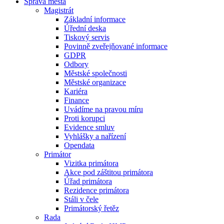
Správa města
Magistrát
Základní informace
Úřední deska
Tiskový servis
Povinně zveřejňované informace
GDPR
Odbory
Městské společnosti
Městské organizace
Kariéra
Finance
Uvádíme na pravou míru
Proti korupci
Evidence smluv
Vyhlášky a nařízení
Opendata
Primátor
Vizitka primátora
Akce pod záštitou primátora
Úřad primátora
Rezidence primátora
Stáli v čele
Primátorský řetěz
Rada