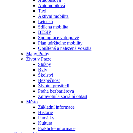
Autobusová
Automobilová
Taxi
Aktivní mobilita
Letecká
Sdílená mobilita
BESIP
Spolupráce v dopravě
Plán udržitelné mobility
Opuštěná a nalezená vozidla
Mapy Prahy
Život v Praze
Služby
Byty
Školství
Bezpečnost
Životní prostředí
Praha bezbariérová
Zdravotní a sociální oblast
Město
Základní informace
Historie
Památky
Kultura
Praktické informace