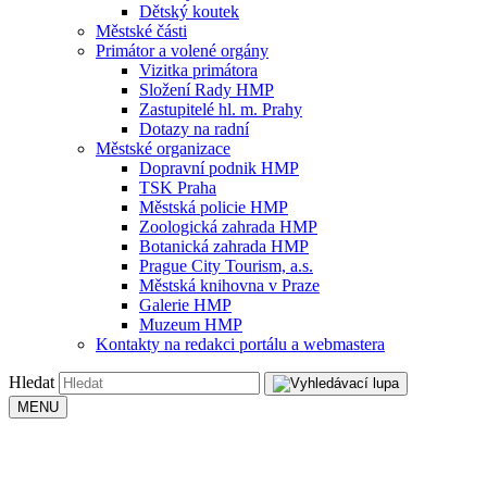
Dětský koutek
Městské části
Primátor a volené orgány
Vizitka primátora
Složení Rady HMP
Zastupitelé hl. m. Prahy
Dotazy na radní
Městské organizace
Dopravní podnik HMP
TSK Praha
Městská policie HMP
Zoologická zahrada HMP
Botanická zahrada HMP
Prague City Tourism, a.s.
Městská knihovna v Praze
Galerie HMP
Muzeum HMP
Kontakty na redakci portálu a webmastera
Hledat
MENU