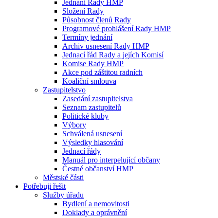
Jednání Rady HMP
Složení Rady
Působnost členů Rady
Programové prohlášení Rady HMP
Termíny jednání
Archiv usnesení Rady HMP
Jednací řád Rady a jejích Komisí
Komise Rady HMP
Akce pod záštitou radních
Koaliční smlouva
Zastupitelstvo
Zasedání zastupitelstva
Seznam zastupitelů
Politické kluby
Výbory
Schválená usnesení
Výsledky hlasování
Jednací řády
Manuál pro interpelující občany
Čestné občanství HMP
Městské části
Potřebuji řešit
Služby úřadu
Bydlení a nemovitosti
Doklady a oprávnění