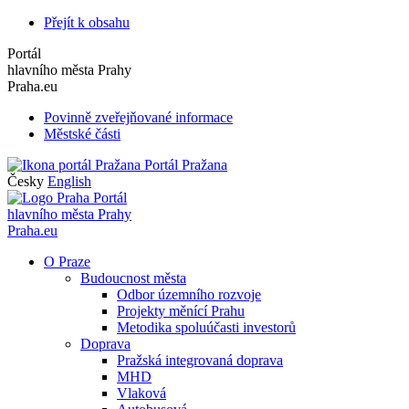
Přejít k obsahu
Portál
hlavního města Prahy
Praha.eu
Povinně zveřejňované informace
Městské části
Portál Pražana
Česky
English
Portál
hlavního města Prahy
Praha.eu
O Praze
Budoucnost města
Odbor územního rozvoje
Projekty měnící Prahu
Metodika spoluúčasti investorů
Doprava
Pražská integrovaná doprava
MHD
Vlaková