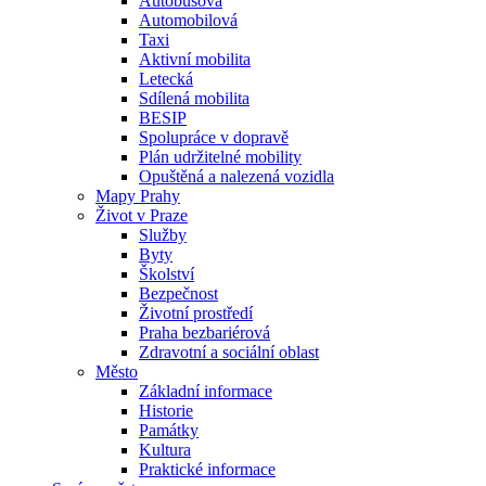
Autobusová
Automobilová
Taxi
Aktivní mobilita
Letecká
Sdílená mobilita
BESIP
Spolupráce v dopravě
Plán udržitelné mobility
Opuštěná a nalezená vozidla
Mapy Prahy
Život v Praze
Služby
Byty
Školství
Bezpečnost
Životní prostředí
Praha bezbariérová
Zdravotní a sociální oblast
Město
Základní informace
Historie
Památky
Kultura
Praktické informace