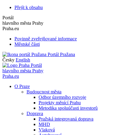
Přejít k obsahu
Portál
hlavního města Prahy
Praha.eu
Povinně zveřejňované informace
Městské části
Portál Pražana
Česky
English
Portál
hlavního města Prahy
Praha.eu
O Praze
Budoucnost města
Odbor územního rozvoje
Projekty měnící Prahu
Metodika spoluúčasti investorů
Doprava
Pražská integrovaná doprava
MHD
Vlaková