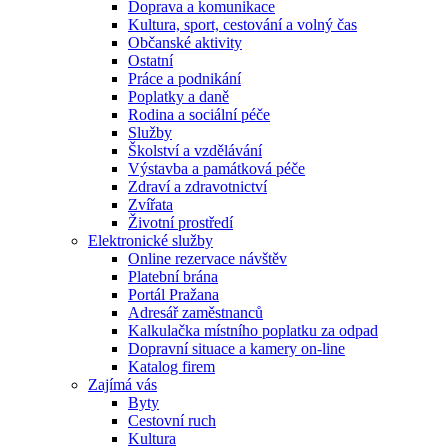
Doprava a komunikace
Kultura, sport, cestování a volný čas
Občanské aktivity
Ostatní
Práce a podnikání
Poplatky a daně
Rodina a sociální péče
Služby
Školství a vzdělávání
Výstavba a památková péče
Zdraví a zdravotnictví
Zvířata
Životní prostředí
Elektronické služby
Online rezervace návštěv
Platební brána
Portál Pražana
Adresář zaměstnanců
Kalkulačka místního poplatku za odpad
Dopravní situace a kamery on-line
Katalog firem
Zajímá vás
Byty
Cestovní ruch
Kultura