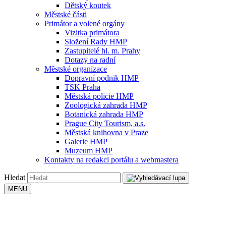
Dětský koutek
Městské části
Primátor a volené orgány
Vizitka primátora
Složení Rady HMP
Zastupitelé hl. m. Prahy
Dotazy na radní
Městské organizace
Dopravní podnik HMP
TSK Praha
Městská policie HMP
Zoologická zahrada HMP
Botanická zahrada HMP
Prague City Tourism, a.s.
Městská knihovna v Praze
Galerie HMP
Muzeum HMP
Kontakty na redakci portálu a webmastera
Hledat
MENU