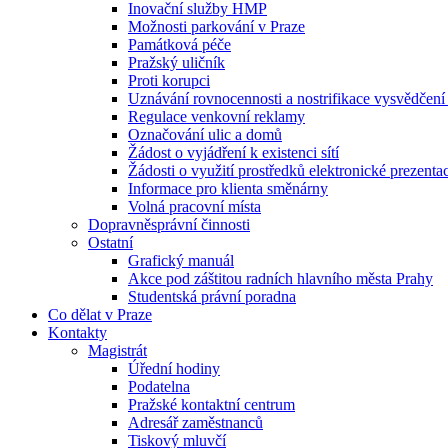
Inovační služby HMP
Možnosti parkování v Praze
Památková péče
Pražský uličník
Proti korupci
Uznávání rovnocennosti a nostrifikace vysvědčen
Regulace venkovní reklamy
Označování ulic a domů
Žádost o vyjádření k existenci sítí
Žádosti o využití prostředků elektronické prezenta
Informace pro klienta směnárny
Volná pracovní místa
Dopravněsprávní činnosti
Ostatní
Grafický manuál
Akce pod záštitou radních hlavního města Prahy
Studentská právní poradna
Co dělat v Praze
Kontakty
Magistrát
Úřední hodiny
Podatelna
Pražské kontaktní centrum
Adresář zaměstnanců
Tiskový mluvčí