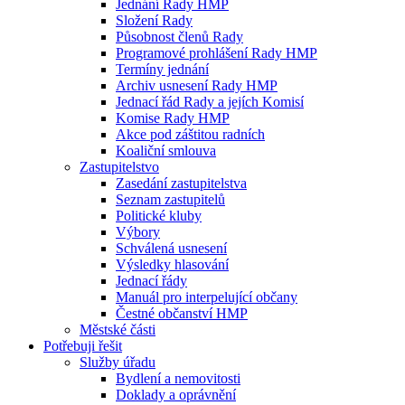
Jednání Rady HMP
Složení Rady
Působnost členů Rady
Programové prohlášení Rady HMP
Termíny jednání
Archiv usnesení Rady HMP
Jednací řád Rady a jejích Komisí
Komise Rady HMP
Akce pod záštitou radních
Koaliční smlouva
Zastupitelstvo
Zasedání zastupitelstva
Seznam zastupitelů
Politické kluby
Výbory
Schválená usnesení
Výsledky hlasování
Jednací řády
Manuál pro interpelující občany
Čestné občanství HMP
Městské části
Potřebuji řešit
Služby úřadu
Bydlení a nemovitosti
Doklady a oprávnění