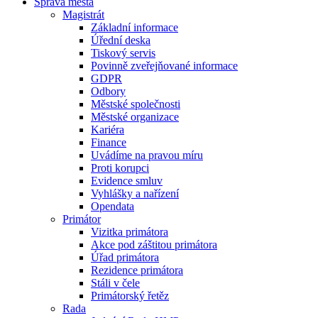
Správa města
Magistrát
Základní informace
Úřední deska
Tiskový servis
Povinně zveřejňované informace
GDPR
Odbory
Městské společnosti
Městské organizace
Kariéra
Finance
Uvádíme na pravou míru
Proti korupci
Evidence smluv
Vyhlášky a nařízení
Opendata
Primátor
Vizitka primátora
Akce pod záštitou primátora
Úřad primátora
Rezidence primátora
Stáli v čele
Primátorský řetěz
Rada