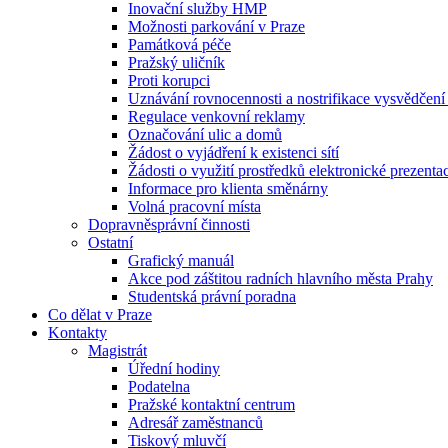
Inovační služby HMP
Možnosti parkování v Praze
Památková péče
Pražský uličník
Proti korupci
Uznávání rovnocennosti a nostrifikace vysvědčen
Regulace venkovní reklamy
Označování ulic a domů
Žádost o vyjádření k existenci sítí
Žádosti o využití prostředků elektronické prezenta
Informace pro klienta směnárny
Volná pracovní místa
Dopravněsprávní činnosti
Ostatní
Grafický manuál
Akce pod záštitou radních hlavního města Prahy
Studentská právní poradna
Co dělat v Praze
Kontakty
Magistrát
Úřední hodiny
Podatelna
Pražské kontaktní centrum
Adresář zaměstnanců
Tiskový mluvčí