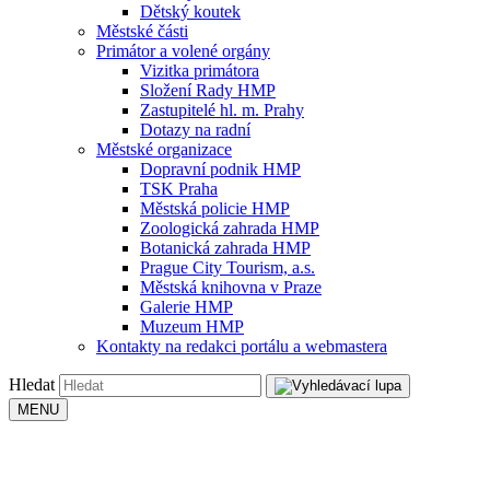
Dětský koutek
Městské části
Primátor a volené orgány
Vizitka primátora
Složení Rady HMP
Zastupitelé hl. m. Prahy
Dotazy na radní
Městské organizace
Dopravní podnik HMP
TSK Praha
Městská policie HMP
Zoologická zahrada HMP
Botanická zahrada HMP
Prague City Tourism, a.s.
Městská knihovna v Praze
Galerie HMP
Muzeum HMP
Kontakty na redakci portálu a webmastera
Hledat
MENU