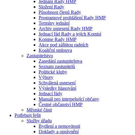
Jednání Rady HMP
Složení Rady
Působnost členů Rady
Programové prohlášení Rady HMP
Termíny jednání
Archiv usnesení Rady HMP
Jednací řád Rady a jejích Komisí
Komise Rady HMP
Akce pod záštitou radních
Koaliční smlouva
Zastupitelstvo
Zasedání zastupitelstva
Seznam zastupitelů
Politické kluby
Výbory
Schválená usnesení
Výsledky hlasování
Jednací řády
Manuál pro interpelující občany
Čestné občanství HMP
Městské části
Potřebuji řešit
Služby úřadu
Bydlení a nemovitosti
Doklady a oprávnění