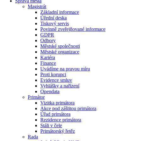
Správa města
Magistrát
Základní informace
Úřední deska
Tiskový servis
Povinně zveřejňované informace
GDPR
Odbory
Městské společnosti
Městské organizace
Kariéra
Finance
Uvádíme na pravou míru
Proti korupci
Evidence smluv
Vyhlášky a nařízení
Opendata
Primátor
Vizitka primátora
Akce pod záštitou primátora
Úřad primátora
Rezidence primátora
Stáli v čele
Primátorský řetěz
Rada