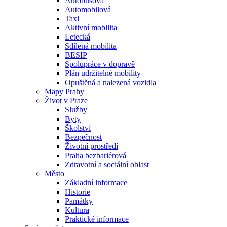
Autobusová
Automobilová
Taxi
Aktivní mobilita
Letecká
Sdílená mobilita
BESIP
Spolupráce v dopravě
Plán udržitelné mobility
Opuštěná a nalezená vozidla
Mapy Prahy
Život v Praze
Služby
Byty
Školství
Bezpečnost
Životní prostředí
Praha bezbariérová
Zdravotní a sociální oblast
Město
Základní informace
Historie
Památky
Kultura
Praktické informace