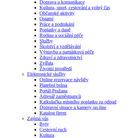
Doprava a komunikace
Kultura, sport, cestování a volný čas
Občanské aktivity
Ostatní
Práce a podnikání
Poplatky a daně
Rodina a sociální péče
Služby
Školství a vzdělávání
Výstavba a památková péče
Zdraví a zdravotnictví
Zvířata
Životní prostředí
Elektronické služby
Online rezervace návštěv
Platební brána
Portál Pražana
Adresář zaměstnanců
Kalkulačka místního poplatku za odpad
Dopravní situace a kamery on-line
Katalog firem
Zajímá vás
Byty
Cestovní ruch
Kultura