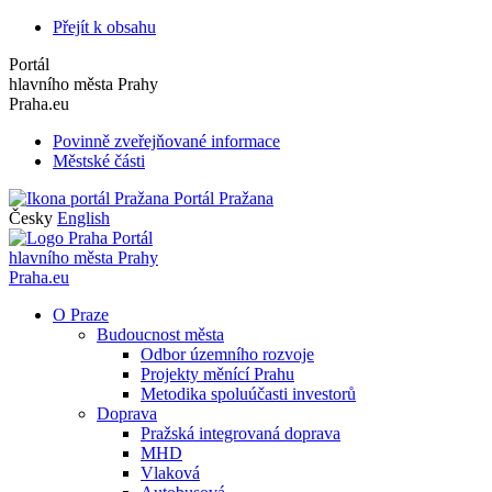
Přejít k obsahu
Portál
hlavního města Prahy
Praha.eu
Povinně zveřejňované informace
Městské části
Portál Pražana
Česky
English
Portál
hlavního města Prahy
Praha.eu
O Praze
Budoucnost města
Odbor územního rozvoje
Projekty měnící Prahu
Metodika spoluúčasti investorů
Doprava
Pražská integrovaná doprava
MHD
Vlaková