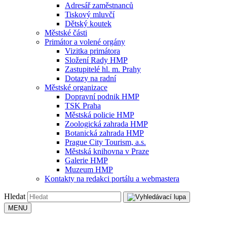
Adresář zaměstnanců
Tiskový mluvčí
Dětský koutek
Městské části
Primátor a volené orgány
Vizitka primátora
Složení Rady HMP
Zastupitelé hl. m. Prahy
Dotazy na radní
Městské organizace
Dopravní podnik HMP
TSK Praha
Městská policie HMP
Zoologická zahrada HMP
Botanická zahrada HMP
Prague City Tourism, a.s.
Městská knihovna v Praze
Galerie HMP
Muzeum HMP
Kontakty na redakci portálu a webmastera
Hledat
MENU