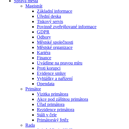
Správa města
Magistrát
Základní informace
Úřední deska
Tiskový servis
Povinně zveřejňované informace
GDPR
Odbory
Městské společnosti
Městské organizace
Kariéra
Finance
Uvádíme na pravou míru
Proti korupci
Evidence smluv
Vyhlášky a nařízení
Opendata
Primátor
Vizitka primátora
Akce pod záštitou primátora
Úřad primátora
Rezidence primátora
Stáli v čele
Primátorský řetěz
Rada