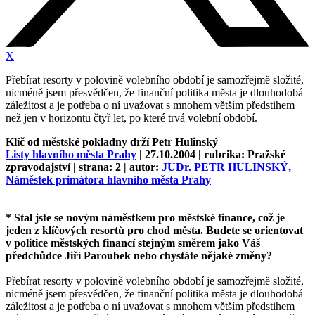
X
Přebírat resorty v polovině volebního období je samozřejmě složité,
nicméně jsem přesvědčen, že finanční politika města je dlouhodobá
záležitost a je potřeba o ní uvažovat s mnohem větším předstihem
než jen v horizontu čtyř let, po které trvá volební období.
Klíč od městské pokladny drží Petr Hulinský
Listy hlavního města Prahy
| 27.10.2004 | rubrika: Pražské
zpravodajství | strana: 2 | autor:
JUDr. PETR HULINSKÝ,
Náměstek primátora hlavního města Prahy
* Stal jste se novým náměstkem pro městské finance, což je
jeden z klíčových resortů pro chod města. Budete se orientovat
v politice městských financí stejným směrem jako Váš
předchůdce Jiří Paroubek nebo chystáte nějaké změny?
Přebírat resorty v polovině volebního období je samozřejmě složité,
nicméně jsem přesvědčen, že finanční politika města je dlouhodobá
záležitost a je potřeba o ní uvažovat s mnohem větším předstihem