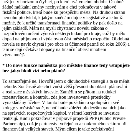
než jen v horizontu čtyř let, po které trvá volební období. Osobně
žádné radikální změny nechystám a chci pokračovat v takové
fiskální politice, která bude ku prospěchu města. Na druhou stranu
nemohu předvídat, k jakým změnám dojde v legislativě a je tudíž
možné, že k určité transformaci finanční politiky by pak došlo na
jejím základě. Mám na mysli chystanou novelu zákona o
rozpočtovém určení výnosů některých daní pro kraje, což by mělo
dopad na příjmovou i výdajovou část městského rozpočtu. Obdobná
novela se navíc chystá i pro obce (s účinností patrně od roku 2006) a
tam se dají očekávat dopady na finanční oblast mnohem
významnější.
* Do nové funkce náměstka pro městské finance tedy vstupujete
bez jakýchkoli vizí nebo plánů?
To samozřejmě ne. Hovořil jsem o dlouhodobé strategii a ta se měnit
nebude. Současně ale chci vnést větší přesnost do oblasti plánování
a realizace městských investic. Zaměřím se přitom na redukci
rozestavěnosti a kontrolu, zda jsou investované prostředky
vynakládány účelně. V tomto bodě požádám o spolupráci i své
kolegy v městské radě, neboť bude záležet především na nich jako
na správcích rozpočtových kapitol, v rámci kterých se investice
realizují. Budu pokračovat v přípravě projektů PPP (Public Private
Partnership), což je partnerství veřejného a soukromého sektoru při
financování velkých staveb. Mým cílem je také zefektivnění