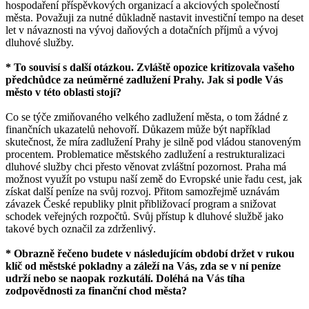
hospodaření příspěvkových organizací a akciových společností
města. Považuji za nutné důkladně nastavit investiční tempo na deset
let v návaznosti na vývoj daňových a dotačních příjmů a vývoj
dluhové služby.
* To souvisí s další otázkou. Zvláště opozice kritizovala vašeho
předchůdce za neúměrné zadlužení Prahy. Jak si podle Vás
město v této oblasti stojí?
Co se týče zmiňovaného velkého zadlužení města, o tom žádné z
finančních ukazatelů nehovoří. Důkazem může být například
skutečnost, že míra zadlužení Prahy je silně pod vládou stanoveným
procentem. Problematice městského zadlužení a restrukturalizaci
dluhové služby chci přesto věnovat zvláštní pozornost. Praha má
možnost využít po vstupu naší země do Evropské unie řadu cest, jak
získat další peníze na svůj rozvoj. Přitom samozřejmě uznávám
závazek České republiky plnit přibližovací program a snižovat
schodek veřejných rozpočtů. Svůj přístup k dluhové službě jako
takové bych označil za zdrženlivý.
* Obrazně řečeno budete v následujícím období držet v rukou
klíč od městské pokladny a záleží na Vás, zda se v ní peníze
udrží nebo se naopak rozkutálí. Doléhá na Vás tíha
zodpovědnosti za finanční chod města?