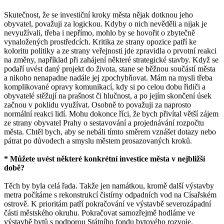
Skutečnost, že se investiční kroky města nějak dotknou jeho
obyvatel, považuji za logickou. Kdyby o nich nevěděli a nijak je
nevyužívali, třeba i nepřímo, mohlo by se hovořit o zbytečně
vynaložených prostředcích. Kritika ze strany opozice patří ke
koloritu politiky a ze strany veřejnosti jde zpravidla o prvotní reakci
na změny, například při zahájení některé strategické stavby. Když se
podaří uvést daný projekt do života, stane se běžnou součástí města
a nikoho nenapadne nadále jej zpochybňovat. Mám na mysli třeba
komplikované opravy komunikací, kdy si po celou dobu řidiči a
obyvatelé stěžují na prašnost či hlučnost, a po jejím skončení úsek
začnou v poklidu využívat. Osobně to považuji za naprosto
normální reakci lidí. Mohu dokonce říci, že bych přivítal větší zájem
ze strany obyvatel Prahy o sestavování a projednávání rozpočtu
města. Chtěl bych, aby se nebáli tímto směrem vznášet dotazy nebo
pátrat po důvodech a smyslu městem prosazovaných kroků.
* Můžete uvést některé konkrétní investice města v nejbližší
době?
Těch by byla celá řada. Takže jen namátkou, kromě další výstavby
metra počítáme s rekonstrukcí čistírny odpadních vod na Císařském
ostrově. K prioritám patří pokračování ve výstavbě severozápadní
části městského okruhu. Pokračovat samozřejmě hodláme ve
výstavbě bytů s podporou Státního fondu bytového rozvoje.