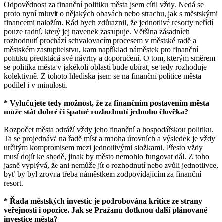
Odpovědnost za finanční politiku města jsem cítil vždy. Nedá se
proto nyní mluvit o nějakých obavách nebo strachu, jak s městskými
financemi naložím. Rád bych zdůraznil, že jednotlivé resorty neřídí
pouze radní, který jej navenek zastupuje. Většina zásadních
rozhodnutí prochází schvalovacím procesem v městské radě a
městském zastupitelstvu, kam například náměstek pro finanční
politiku předkládá své návrhy a doporučení. O tom, kterým směrem
se politika města v jakékoli oblasti bude ubírat, se tedy rozhoduje
kolektivně. Z tohoto hlediska jsem se na finanční politice města
podílel i v minulosti.
* Vylučujete tedy možnost, že za finančním postavením města
může stát dobré či špatné rozhodnutí jednoho člověka?
Rozpočet města odráží vždy jeho finanční a hospodářskou politiku.
Ta se projednává na řadě míst a mnoha úrovních a výsledek je vždy
určitým kompromisem mezi jednotlivými složkami. Přesto vždy
musí dojít ke shodě, jinak by město nemohlo fungovat dál. Z toho
jasně vyplývá, že ani nemůže jít o rozhodnutí nebo zvůli jednotlivce,
byť by byl zrovna třeba náměstkem zodpovídajícím za finanční
resort.
* Řada městských investic je podrobována kritice ze strany
veřejnosti i opozice. Jak se Pražanů dotknou další plánované
investice města?