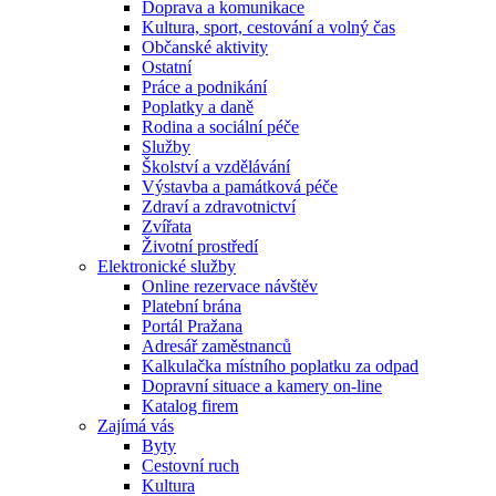
Doprava a komunikace
Kultura, sport, cestování a volný čas
Občanské aktivity
Ostatní
Práce a podnikání
Poplatky a daně
Rodina a sociální péče
Služby
Školství a vzdělávání
Výstavba a památková péče
Zdraví a zdravotnictví
Zvířata
Životní prostředí
Elektronické služby
Online rezervace návštěv
Platební brána
Portál Pražana
Adresář zaměstnanců
Kalkulačka místního poplatku za odpad
Dopravní situace a kamery on-line
Katalog firem
Zajímá vás
Byty
Cestovní ruch
Kultura