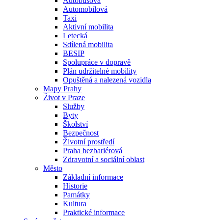
Autobusová
Automobilová
Taxi
Aktivní mobilita
Letecká
Sdílená mobilita
BESIP
Spolupráce v dopravě
Plán udržitelné mobility
Opuštěná a nalezená vozidla
Mapy Prahy
Život v Praze
Služby
Byty
Školství
Bezpečnost
Životní prostředí
Praha bezbariérová
Zdravotní a sociální oblast
Město
Základní informace
Historie
Památky
Kultura
Praktické informace