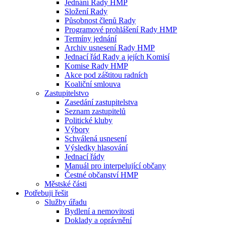
Jednání Rady HMP
Složení Rady
Působnost členů Rady
Programové prohlášení Rady HMP
Termíny jednání
Archiv usnesení Rady HMP
Jednací řád Rady a jejích Komisí
Komise Rady HMP
Akce pod záštitou radních
Koaliční smlouva
Zastupitelstvo
Zasedání zastupitelstva
Seznam zastupitelů
Politické kluby
Výbory
Schválená usnesení
Výsledky hlasování
Jednací řády
Manuál pro interpelující občany
Čestné občanství HMP
Městské části
Potřebuji řešit
Služby úřadu
Bydlení a nemovitosti
Doklady a oprávnění