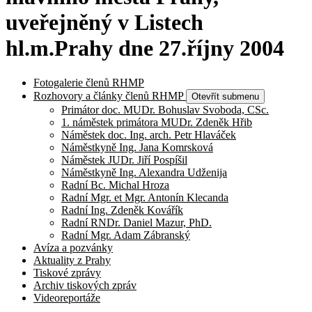
uveřejněný v Listech
hl.m.Prahy dne 27.říjny 2004
Fotogalerie členů RHMP
Rozhovory a články členů RHMP
Otevřít submenu
Primátor doc. MUDr. Bohuslav Svoboda, CSc.
1. náměstek primátora MUDr. Zdeněk Hřib
Náměstek doc. Ing. arch. Petr Hlaváček
Náměstkyně Ing. Jana Komrsková
Náměstek JUDr. Jiří Pospíšil
Náměstkyně Ing. Alexandra Udženija
Radní Bc. Michal Hroza
Radní Mgr. et Mgr. Antonín Klecanda
Radní Ing. Zdeněk Kovářík
Radní RNDr. Daniel Mazur, PhD.
Radní Mgr. Adam Zábranský
Avíza a pozvánky
Aktuality z Prahy
Tiskové zprávy
Archiv tiskových zpráv
Videoreportáže