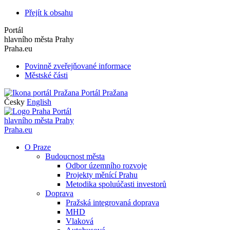
Přejít k obsahu
Portál
hlavního města Prahy
Praha.eu
Povinně zveřejňované informace
Městské části
Portál Pražana
Česky
English
Portál
hlavního města Prahy
Praha.eu
O Praze
Budoucnost města
Odbor územního rozvoje
Projekty měnící Prahu
Metodika spoluúčasti investorů
Doprava
Pražská integrovaná doprava
MHD
Vlaková