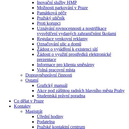
Inovační služby HMP
Možnosti parkování v Praze
Památková péče
Pražský uličník
Proti korupci
Uznávání rovnocennosti a nostrifikace
vysvědčení vydaných zahraničními školami
Regulace venkovní reklamy
Označování ulic a domů
Žádost o vyjádření k existenci sítí
Žádosti o využití prostředků elektronické
prezentace
Informace pro klienta směnárny
Volná pracovní místa
Dopravněsprávní činnosti
Ostatní
Grafický manuál
Akce pod záštitou radních hlavního města Prahy
Studentská právní poradna
Co dělat v Praze
Kontakty
Magistrát
Úřední hodiny
Podatelna
Pražské kontaktní centrum