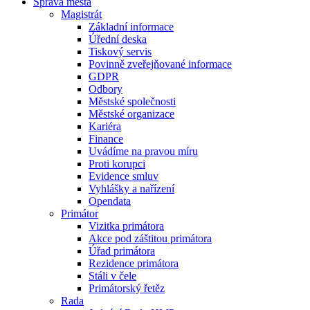
Správa města
Magistrát
Základní informace
Úřední deska
Tiskový servis
Povinně zveřejňované informace
GDPR
Odbory
Městské společnosti
Městské organizace
Kariéra
Finance
Uvádíme na pravou míru
Proti korupci
Evidence smluv
Vyhlášky a nařízení
Opendata
Primátor
Vizitka primátora
Akce pod záštitou primátora
Úřad primátora
Rezidence primátora
Stáli v čele
Primátorský řetěz
Rada