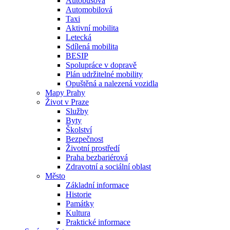
Autobusová
Automobilová
Taxi
Aktivní mobilita
Letecká
Sdílená mobilita
BESIP
Spolupráce v dopravě
Plán udržitelné mobility
Opuštěná a nalezená vozidla
Mapy Prahy
Život v Praze
Služby
Byty
Školství
Bezpečnost
Životní prostředí
Praha bezbariérová
Zdravotní a sociální oblast
Město
Základní informace
Historie
Památky
Kultura
Praktické informace