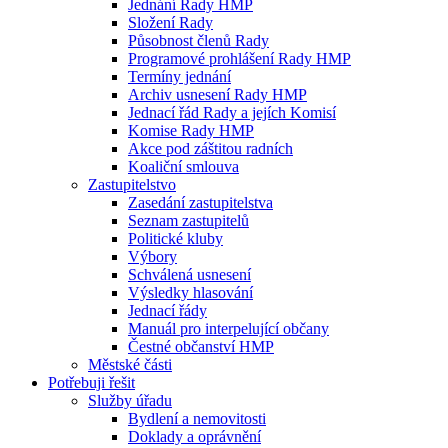
Jednání Rady HMP
Složení Rady
Působnost členů Rady
Programové prohlášení Rady HMP
Termíny jednání
Archiv usnesení Rady HMP
Jednací řád Rady a jejích Komisí
Komise Rady HMP
Akce pod záštitou radních
Koaliční smlouva
Zastupitelstvo
Zasedání zastupitelstva
Seznam zastupitelů
Politické kluby
Výbory
Schválená usnesení
Výsledky hlasování
Jednací řády
Manuál pro interpelující občany
Čestné občanství HMP
Městské části
Potřebuji řešit
Služby úřadu
Bydlení a nemovitosti
Doklady a oprávnění