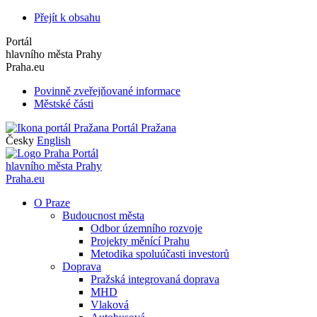
Přejít k obsahu
Portál
hlavního města Prahy
Praha.eu
Povinně zveřejňované informace
Městské části
Portál Pražana
Česky
English
Portál
hlavního města Prahy
Praha.eu
O Praze
Budoucnost města
Odbor územního rozvoje
Projekty měnící Prahu
Metodika spoluúčasti investorů
Doprava
Pražská integrovaná doprava
MHD
Vlaková