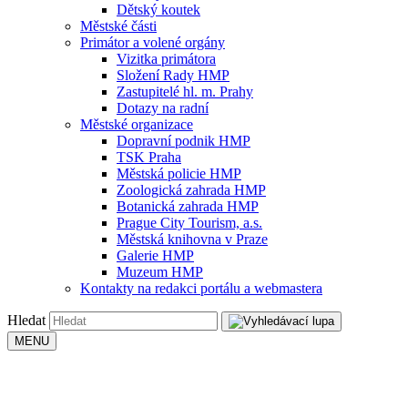
Dětský koutek
Městské části
Primátor a volené orgány
Vizitka primátora
Složení Rady HMP
Zastupitelé hl. m. Prahy
Dotazy na radní
Městské organizace
Dopravní podnik HMP
TSK Praha
Městská policie HMP
Zoologická zahrada HMP
Botanická zahrada HMP
Prague City Tourism, a.s.
Městská knihovna v Praze
Galerie HMP
Muzeum HMP
Kontakty na redakci portálu a webmastera
Hledat
MENU