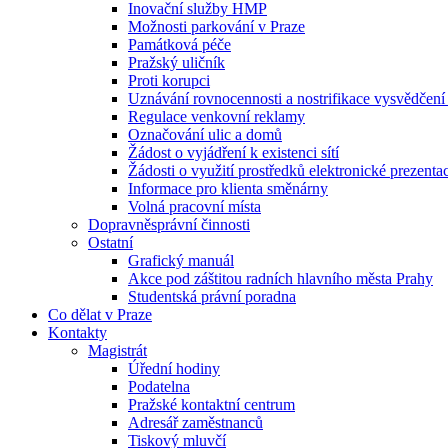
Inovační služby HMP
Možnosti parkování v Praze
Památková péče
Pražský uličník
Proti korupci
Uznávání rovnocennosti a nostrifikace vysvědčen
Regulace venkovní reklamy
Označování ulic a domů
Žádost o vyjádření k existenci sítí
Žádosti o využití prostředků elektronické prezenta
Informace pro klienta směnárny
Volná pracovní místa
Dopravněsprávní činnosti
Ostatní
Grafický manuál
Akce pod záštitou radních hlavního města Prahy
Studentská právní poradna
Co dělat v Praze
Kontakty
Magistrát
Úřední hodiny
Podatelna
Pražské kontaktní centrum
Adresář zaměstnanců
Tiskový mluvčí