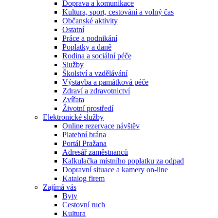
Doprava a komunikace
Kultura, sport, cestování a volný čas
Občanské aktivity
Ostatní
Práce a podnikání
Poplatky a daně
Rodina a sociální péče
Služby
Školství a vzdělávání
Výstavba a památková péče
Zdraví a zdravotnictví
Zvířata
Životní prostředí
Elektronické služby
Online rezervace návštěv
Platební brána
Portál Pražana
Adresář zaměstnanců
Kalkulačka místního poplatku za odpad
Dopravní situace a kamery on-line
Katalog firem
Zajímá vás
Byty
Cestovní ruch
Kultura