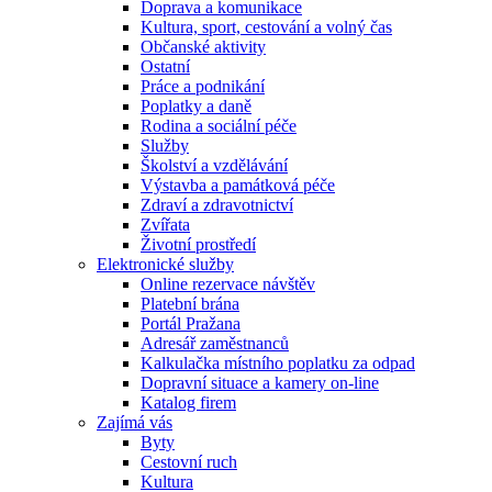
Doprava a komunikace
Kultura, sport, cestování a volný čas
Občanské aktivity
Ostatní
Práce a podnikání
Poplatky a daně
Rodina a sociální péče
Služby
Školství a vzdělávání
Výstavba a památková péče
Zdraví a zdravotnictví
Zvířata
Životní prostředí
Elektronické služby
Online rezervace návštěv
Platební brána
Portál Pražana
Adresář zaměstnanců
Kalkulačka místního poplatku za odpad
Dopravní situace a kamery on-line
Katalog firem
Zajímá vás
Byty
Cestovní ruch
Kultura