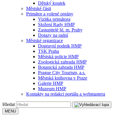
Dětský koutek
Městské části
Primátor a volené orgány
Vizitka primátora
Složení Rady HMP
Zastupitelé hl. m. Prahy
Dotazy na radní
Městské organizace
Dopravní podnik HMP
TSK Praha
Městská policie HMP
Zoologická zahrada HMP
Botanická zahrada HMP
Prague City Tourism, a.s.
Městská knihovna v Praze
Galerie HMP
Muzeum HMP
Kontakty na redakci portálu a webmastera
Hledat
MENU