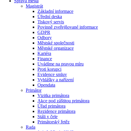
Správa města
Magistrát
Základní informace
Úřední deska
Tiskový servis
Povinně zveřejňované informace
GDPR
Odbory
Městské společnosti
Městské organizace
Kariéra
Finance
Uvádíme na pravou míru
Proti korupci
Evidence smluv
Vyhlášky a nařízení
Opendata
Primátor
Vizitka primátora
Akce pod záštitou primátora
Úřad primátora
Rezidence primátora
Stáli v čele
Primátorský řetěz
Rada