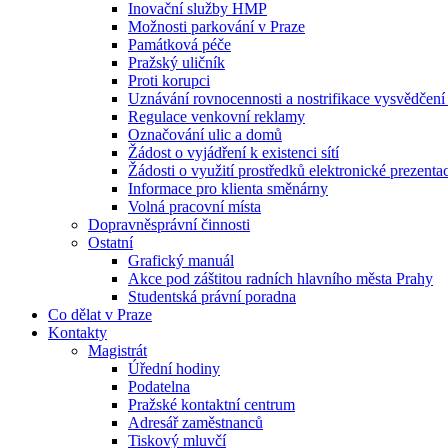
Inovační služby HMP
Možnosti parkování v Praze
Památková péče
Pražský uličník
Proti korupci
Uznávání rovnocennosti a nostrifikace vysvědčen
Regulace venkovní reklamy
Označování ulic a domů
Žádost o vyjádření k existenci sítí
Žádosti o využití prostředků elektronické prezenta
Informace pro klienta směnárny
Volná pracovní místa
Dopravněsprávní činnosti
Ostatní
Grafický manuál
Akce pod záštitou radních hlavního města Prahy
Studentská právní poradna
Co dělat v Praze
Kontakty
Magistrát
Úřední hodiny
Podatelna
Pražské kontaktní centrum
Adresář zaměstnanců
Tiskový mluvčí