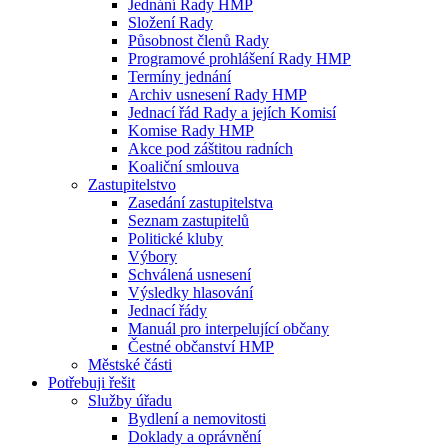
Jednání Rady HMP
Složení Rady
Působnost členů Rady
Programové prohlášení Rady HMP
Termíny jednání
Archiv usnesení Rady HMP
Jednací řád Rady a jejích Komisí
Komise Rady HMP
Akce pod záštitou radních
Koaliční smlouva
Zastupitelstvo
Zasedání zastupitelstva
Seznam zastupitelů
Politické kluby
Výbory
Schválená usnesení
Výsledky hlasování
Jednací řády
Manuál pro interpelující občany
Čestné občanství HMP
Městské části
Potřebuji řešit
Služby úřadu
Bydlení a nemovitosti
Doklady a oprávnění