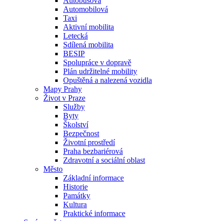
Autobusová
Automobilová
Taxi
Aktivní mobilita
Letecká
Sdílená mobilita
BESIP
Spolupráce v dopravě
Plán udržitelné mobility
Opuštěná a nalezená vozidla
Mapy Prahy
Život v Praze
Služby
Byty
Školství
Bezpečnost
Životní prostředí
Praha bezbariérová
Zdravotní a sociální oblast
Město
Základní informace
Historie
Památky
Kultura
Praktické informace