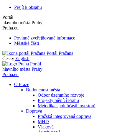
Přejít k obsahu
Portál
hlavního města Prahy
Praha.eu
Povinně zveřejňované informace
Městské části
Portál Pražana
Česky
English
Portál
hlavního města Prahy
Praha.eu
O Praze
Budoucnost města
Odbor územního rozvoje
Projekty měnící Prahu
Metodika spoluúčasti investorů
Doprava
Pražská integrovaná doprava
MHD
Vlaková