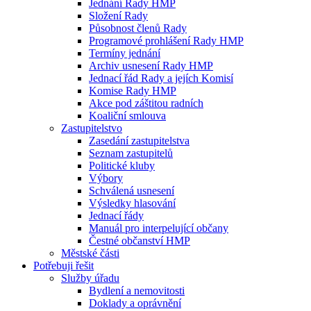
Jednání Rady HMP
Složení Rady
Působnost členů Rady
Programové prohlášení Rady HMP
Termíny jednání
Archiv usnesení Rady HMP
Jednací řád Rady a jejích Komisí
Komise Rady HMP
Akce pod záštitou radních
Koaliční smlouva
Zastupitelstvo
Zasedání zastupitelstva
Seznam zastupitelů
Politické kluby
Výbory
Schválená usnesení
Výsledky hlasování
Jednací řády
Manuál pro interpelující občany
Čestné občanství HMP
Městské části
Potřebuji řešit
Služby úřadu
Bydlení a nemovitosti
Doklady a oprávnění