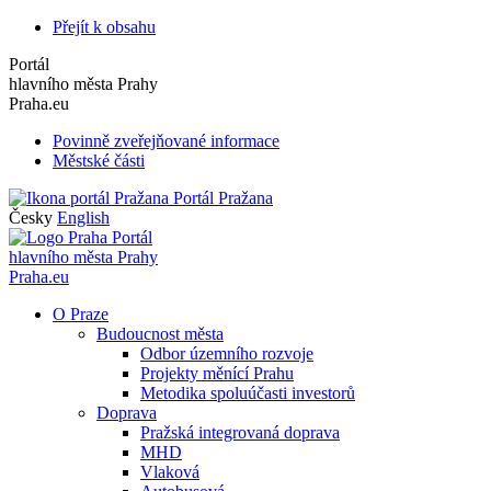
Přejít k obsahu
Portál
hlavního města Prahy
Praha.eu
Povinně zveřejňované informace
Městské části
Portál Pražana
Česky
English
Portál
hlavního města Prahy
Praha.eu
O Praze
Budoucnost města
Odbor územního rozvoje
Projekty měnící Prahu
Metodika spoluúčasti investorů
Doprava
Pražská integrovaná doprava
MHD
Vlaková