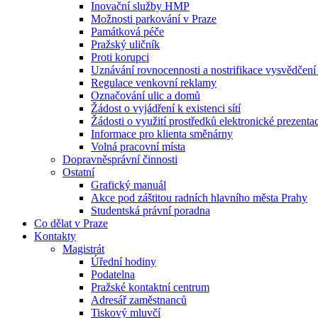
Inovační služby HMP
Možnosti parkování v Praze
Památková péče
Pražský uličník
Proti korupci
Uznávání rovnocennosti a nostrifikace vysvědčen
Regulace venkovní reklamy
Označování ulic a domů
Žádost o vyjádření k existenci sítí
Žádosti o využití prostředků elektronické prezenta
Informace pro klienta směnárny
Volná pracovní místa
Dopravněsprávní činnosti
Ostatní
Grafický manuál
Akce pod záštitou radních hlavního města Prahy
Studentská právní poradna
Co dělat v Praze
Kontakty
Magistrát
Úřední hodiny
Podatelna
Pražské kontaktní centrum
Adresář zaměstnanců
Tiskový mluvčí