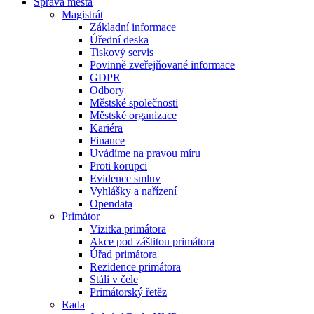
Správa města
Magistrát
Základní informace
Úřední deska
Tiskový servis
Povinně zveřejňované informace
GDPR
Odbory
Městské společnosti
Městské organizace
Kariéra
Finance
Uvádíme na pravou míru
Proti korupci
Evidence smluv
Vyhlášky a nařízení
Opendata
Primátor
Vizitka primátora
Akce pod záštitou primátora
Úřad primátora
Rezidence primátora
Stáli v čele
Primátorský řetěz
Rada