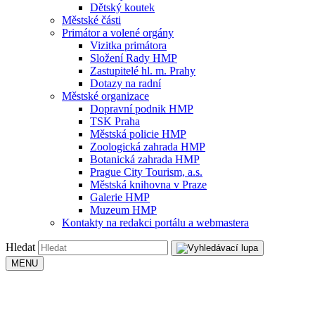
Dětský koutek
Městské části
Primátor a volené orgány
Vizitka primátora
Složení Rady HMP
Zastupitelé hl. m. Prahy
Dotazy na radní
Městské organizace
Dopravní podnik HMP
TSK Praha
Městská policie HMP
Zoologická zahrada HMP
Botanická zahrada HMP
Prague City Tourism, a.s.
Městská knihovna v Praze
Galerie HMP
Muzeum HMP
Kontakty na redakci portálu a webmastera
Hledat
MENU