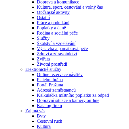
Doprava a komunikace
Kultura, sport, cestování a volný čas
Občanské aktivity
Ostatní
Práce a podnikání
Poplatky a daně
Rodina a sociální péče
Služby
Školství a vzdělávání
Výstavba a památková péče
Zdraví a zdravotnictví
Zvířata
Životní prostředí
Elektronické služby
Online rezervace návštěv
Platební brána
Portál Pražana
Adresář zaměstnanců
Kalkulačka místního poplatku za odpad
Dopravní situace a kamery on-line
Katalog firem
Zajímá vás
Byty
Cestovní ruch
Kultura