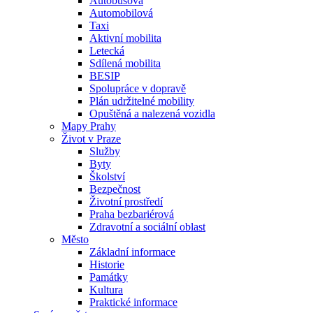
Autobusová
Automobilová
Taxi
Aktivní mobilita
Letecká
Sdílená mobilita
BESIP
Spolupráce v dopravě
Plán udržitelné mobility
Opuštěná a nalezená vozidla
Mapy Prahy
Život v Praze
Služby
Byty
Školství
Bezpečnost
Životní prostředí
Praha bezbariérová
Zdravotní a sociální oblast
Město
Základní informace
Historie
Památky
Kultura
Praktické informace