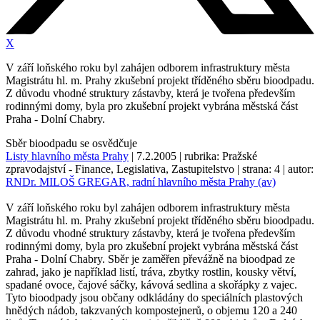
X
V září loňského roku byl zahájen odborem infrastruktury města
Magistrátu hl. m. Prahy zkušební projekt tříděného sběru bioodpadu.
Z důvodu vhodné struktury zástavby, která je tvořena především
rodinnými domy, byla pro zkušební projekt vybrána městská část
Praha - Dolní Chabry.
Sběr bioodpadu se osvědčuje
Listy hlavního města Prahy
| 7.2.2005 | rubrika: Pražské
zpravodajství - Finance, Legislativa, Zastupitelstvo | strana: 4 | autor:
RNDr. MILOŠ GREGAR, radní hlavního města Prahy (av)
V září loňského roku byl zahájen odborem infrastruktury města
Magistrátu hl. m. Prahy zkušební projekt tříděného sběru bioodpadu.
Z důvodu vhodné struktury zástavby, která je tvořena především
rodinnými domy, byla pro zkušební projekt vybrána městská část
Praha - Dolní Chabry. Sběr je zaměřen převážně na bioodpad ze
zahrad, jako je například listí, tráva, zbytky rostlin, kousky větví,
spadané ovoce, čajové sáčky, kávová sedlina a skořápky z vajec.
Tyto bioodpady jsou občany odkládány do speciálních plastových
hnědých nádob, takzvaných kompostejnerů, o objemu 120 a 240