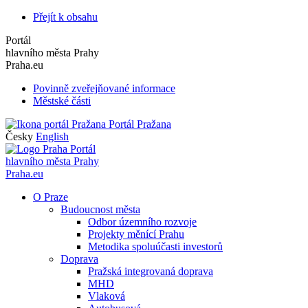
Přejít k obsahu
Portál
hlavního města Prahy
Praha.eu
Povinně zveřejňované informace
Městské části
Portál Pražana
Česky
English
Portál
hlavního města Prahy
Praha.eu
O Praze
Budoucnost města
Odbor územního rozvoje
Projekty měnící Prahu
Metodika spoluúčasti investorů
Doprava
Pražská integrovaná doprava
MHD
Vlaková