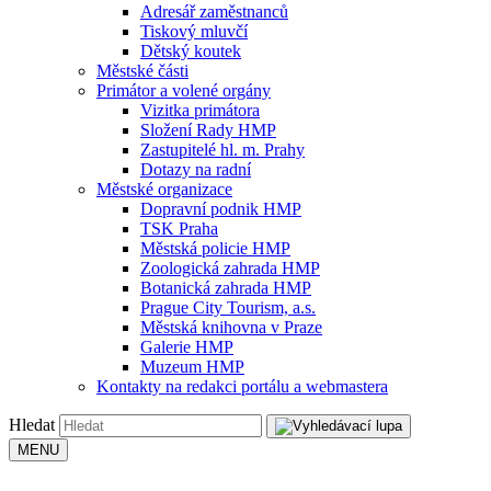
Adresář zaměstnanců
Tiskový mluvčí
Dětský koutek
Městské části
Primátor a volené orgány
Vizitka primátora
Složení Rady HMP
Zastupitelé hl. m. Prahy
Dotazy na radní
Městské organizace
Dopravní podnik HMP
TSK Praha
Městská policie HMP
Zoologická zahrada HMP
Botanická zahrada HMP
Prague City Tourism, a.s.
Městská knihovna v Praze
Galerie HMP
Muzeum HMP
Kontakty na redakci portálu a webmastera
Hledat
MENU