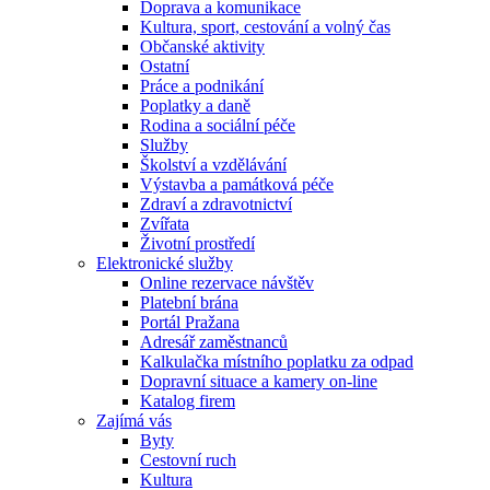
Doprava a komunikace
Kultura, sport, cestování a volný čas
Občanské aktivity
Ostatní
Práce a podnikání
Poplatky a daně
Rodina a sociální péče
Služby
Školství a vzdělávání
Výstavba a památková péče
Zdraví a zdravotnictví
Zvířata
Životní prostředí
Elektronické služby
Online rezervace návštěv
Platební brána
Portál Pražana
Adresář zaměstnanců
Kalkulačka místního poplatku za odpad
Dopravní situace a kamery on-line
Katalog firem
Zajímá vás
Byty
Cestovní ruch
Kultura