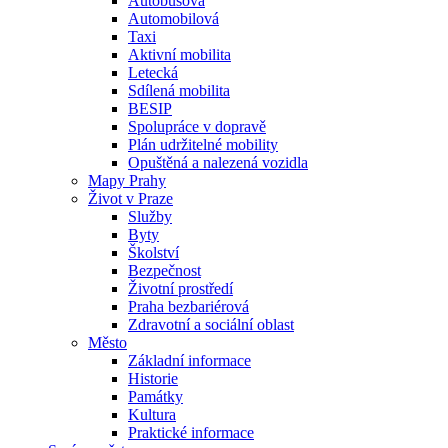
Autobusová
Automobilová
Taxi
Aktivní mobilita
Letecká
Sdílená mobilita
BESIP
Spolupráce v dopravě
Plán udržitelné mobility
Opuštěná a nalezená vozidla
Mapy Prahy
Život v Praze
Služby
Byty
Školství
Bezpečnost
Životní prostředí
Praha bezbariérová
Zdravotní a sociální oblast
Město
Základní informace
Historie
Památky
Kultura
Praktické informace