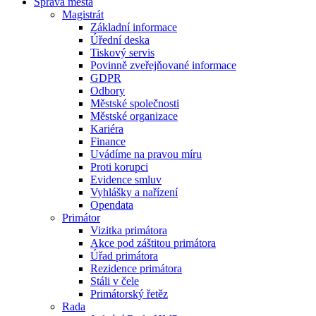
Správa města
Magistrát
Základní informace
Úřední deska
Tiskový servis
Povinně zveřejňované informace
GDPR
Odbory
Městské společnosti
Městské organizace
Kariéra
Finance
Uvádíme na pravou míru
Proti korupci
Evidence smluv
Vyhlášky a nařízení
Opendata
Primátor
Vizitka primátora
Akce pod záštitou primátora
Úřad primátora
Rezidence primátora
Stáli v čele
Primátorský řetěz
Rada