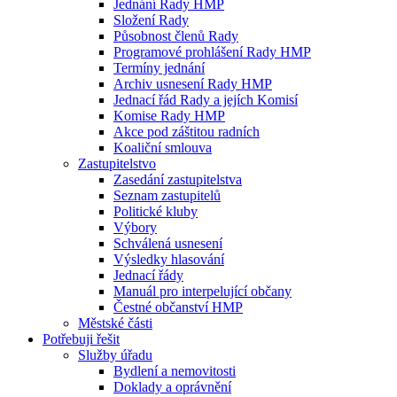
Jednání Rady HMP
Složení Rady
Působnost členů Rady
Programové prohlášení Rady HMP
Termíny jednání
Archiv usnesení Rady HMP
Jednací řád Rady a jejích Komisí
Komise Rady HMP
Akce pod záštitou radních
Koaliční smlouva
Zastupitelstvo
Zasedání zastupitelstva
Seznam zastupitelů
Politické kluby
Výbory
Schválená usnesení
Výsledky hlasování
Jednací řády
Manuál pro interpelující občany
Čestné občanství HMP
Městské části
Potřebuji řešit
Služby úřadu
Bydlení a nemovitosti
Doklady a oprávnění