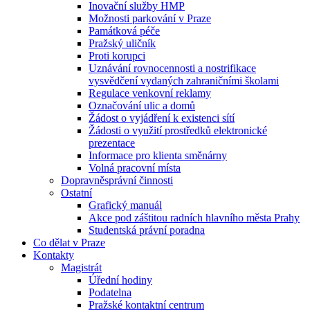
Inovační služby HMP
Možnosti parkování v Praze
Památková péče
Pražský uličník
Proti korupci
Uznávání rovnocennosti a nostrifikace
vysvědčení vydaných zahraničními školami
Regulace venkovní reklamy
Označování ulic a domů
Žádost o vyjádření k existenci sítí
Žádosti o využití prostředků elektronické
prezentace
Informace pro klienta směnárny
Volná pracovní místa
Dopravněsprávní činnosti
Ostatní
Grafický manuál
Akce pod záštitou radních hlavního města Prahy
Studentská právní poradna
Co dělat v Praze
Kontakty
Magistrát
Úřední hodiny
Podatelna
Pražské kontaktní centrum