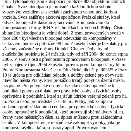
litrů. Tyto nádoby jsou k dispozici přibližně 800 objektům Dolních
Chaber. Svoz bioodpadu je prováděn každou lichou sobotu
svozovým vozidlem se speciální záchytnou vanou pod korbou
vozidla. Svoz zajišťuje akciová společnost Pražské služby, která
odváží bioodpad k dalšímu zpracování - kompostování do
kompostárny u firmy JENA v Úholičkách u Velkých Přílep. Čistota
sbíraného bioodpadu je velmi dobrá. Z osmi provedených svozů v
roce 2004 byl všechen bioodpad odevzdán do kompostárny v
celkovém množství přibližně 98 tun. Zkušební sběr je bezplatný pro
všechny zúčastněné občany Dolních Chaber. Doba trvaní
zkušebního projektu je 24 měsíců, tedy od září 2004 do konce srpna
2006. V souvislosti s přednostním zpracováním bioodpadu v Praze
byl zahájen v říjnu 2004 zkušební provoz první kompostárny hl. m.
Prahy. Kompostárna Malešice v Dřevčické ulici č. p. 803/25 v Praze
10 je určena pro odkládání odpadu z údržby zeleně pro obyvatele
hlavního města Prahy, kteří prokážou trvalý pobyt na území města,
bezplatně. Pro právnické osoby a fyzické osoby oprávněné k
podnikání potom za úplatu, pro právnické osoby a fyzické osoby
oprávněné k podnikání, které zajišťují údržbu veřejné zeleně pro hl.
m. Prahu nebo pro městské části hl. m. Prahy, pak za úplatu
sníženou proti základnímu ceníku a pro právnické osoby a fyzické
osoby oprávněné k podnikání, které provozují sběrné dvory hl. m.
Prahy nebo městských částí, za úplatu sníženou proti základnímu
ceníku. V kompostárně je možné také zakoupit výrobky, jako je
kompost, rašelina, kůra, substráty apod. Provozovatelem