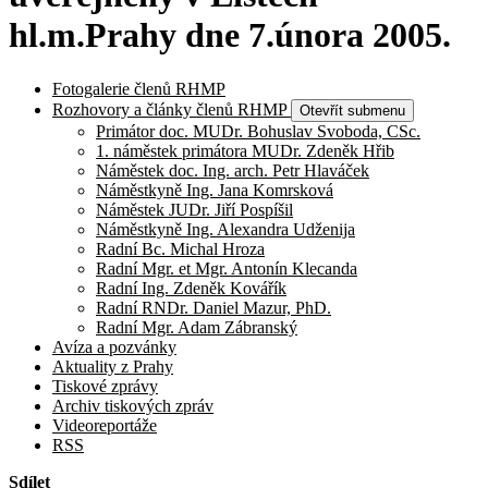
hl.m.Prahy dne 7.února 2005.
Fotogalerie členů RHMP
Rozhovory a články členů RHMP
Otevřít submenu
Primátor doc. MUDr. Bohuslav Svoboda, CSc.
1. náměstek primátora MUDr. Zdeněk Hřib
Náměstek doc. Ing. arch. Petr Hlaváček
Náměstkyně Ing. Jana Komrsková
Náměstek JUDr. Jiří Pospíšil
Náměstkyně Ing. Alexandra Udženija
Radní Bc. Michal Hroza
Radní Mgr. et Mgr. Antonín Klecanda
Radní Ing. Zdeněk Kovářík
Radní RNDr. Daniel Mazur, PhD.
Radní Mgr. Adam Zábranský
Avíza a pozvánky
Aktuality z Prahy
Tiskové zprávy
Archiv tiskových zpráv
Videoreportáže
RSS
Sdílet