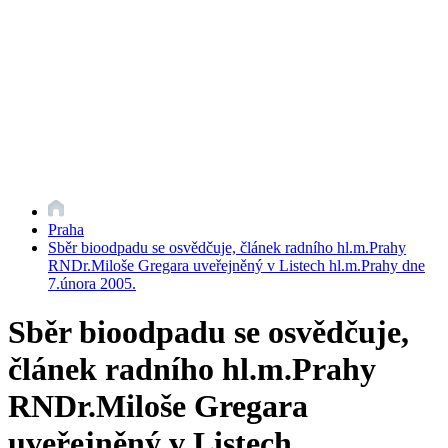
Praha
Sběr bioodpadu se osvědčuje, článek radního hl.m.Prahy
RNDr.Miloše Gregara uveřejněný v Listech hl.m.Prahy dne
7.února 2005.
Sběr bioodpadu se osvědčuje,
článek radního hl.m.Prahy
RNDr.Miloše Gregara
uveřejněný v Listech