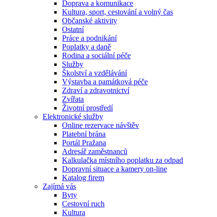
Doprava a komunikace
Kultura, sport, cestování a volný čas
Občanské aktivity
Ostatní
Práce a podnikání
Poplatky a daně
Rodina a sociální péče
Služby
Školství a vzdělávání
Výstavba a památková péče
Zdraví a zdravotnictví
Zvířata
Životní prostředí
Elektronické služby
Online rezervace návštěv
Platební brána
Portál Pražana
Adresář zaměstnanců
Kalkulačka místního poplatku za odpad
Dopravní situace a kamery on-line
Katalog firem
Zajímá vás
Byty
Cestovní ruch
Kultura