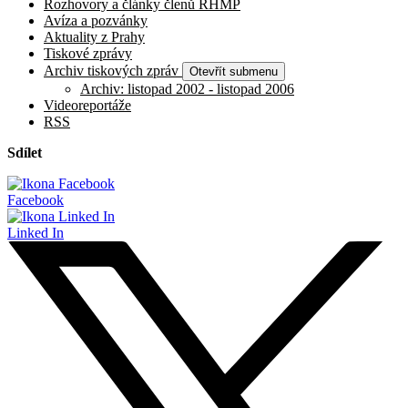
Rozhovory a články členů RHMP
Avíza a pozvánky
Aktuality z Prahy
Tiskové zprávy
Archiv tiskových zpráv
Otevřít submenu
Archiv: listopad 2002 - listopad 2006
Videoreportáže
RSS
Sdílet
Facebook
Linked In