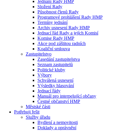
Jednání Rady HMP
Složení Rady
Působnost členů Rady
Programové prohlášení Rady HMP
Termíny jednání
Archiv usnesení Rady HMP
Jednací řád Rady a jejích Komisí
Komise Rady HMP
Akce pod záštitou radních
Koaliční smlouva
Zastupitelstvo
Zasedání zastupitelstva
Seznam zastupitelů
Politické kluby
Výbory
Schválená usnesení
Výsledky hlasování
Jednací řády
Manuál pro interpelující občany
Čestné občanství HMP
Městské části
Potřebuji řešit
Služby úřadu
Bydlení a nemovitosti
Doklady a oprávnění