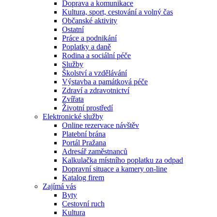
Doprava a komunikace
Kultura, sport, cestování a volný čas
Občanské aktivity
Ostatní
Práce a podnikání
Poplatky a daně
Rodina a sociální péče
Služby
Školství a vzdělávání
Výstavba a památková péče
Zdraví a zdravotnictví
Zvířata
Životní prostředí
Elektronické služby
Online rezervace návštěv
Platební brána
Portál Pražana
Adresář zaměstnanců
Kalkulačka místního poplatku za odpad
Dopravní situace a kamery on-line
Katalog firem
Zajímá vás
Byty
Cestovní ruch
Kultura