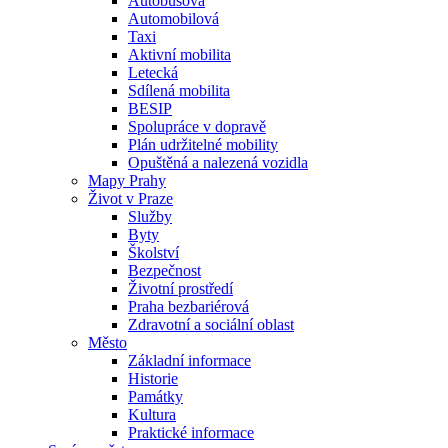
Autobusová
Automobilová
Taxi
Aktivní mobilita
Letecká
Sdílená mobilita
BESIP
Spolupráce v dopravě
Plán udržitelné mobility
Opuštěná a nalezená vozidla
Mapy Prahy
Život v Praze
Služby
Byty
Školství
Bezpečnost
Životní prostředí
Praha bezbariérová
Zdravotní a sociální oblast
Město
Základní informace
Historie
Památky
Kultura
Praktické informace