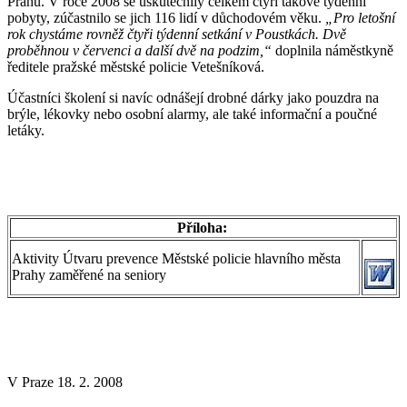
Prahu. V roce 2008 se uskutečnily celkem čtyři takové týdenní
pobyty, zúčastnilo se jich 116 lidí v důchodovém věku.
„Pro letošní
rok chystáme rovněž čtyři týdenní setkání v Poustkách. Dvě
proběhnou v červenci a další dvě na podzim,“
doplnila náměstkyně
ředitele pražské městské policie Vetešníková.
Účastníci školení si navíc odnášejí drobné dárky jako pouzdra na
brýle, lékovky nebo osobní alarmy, ale také informační a poučné
letáky.
Příloha:
Aktivity Útvaru prevence Městské policie hlavního města
Prahy zaměřené na seniory
V Praze 18. 2. 2008