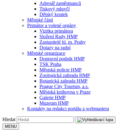
Adresář zaměstnanců
Tiskový mluvčí
Dětský koutek
Městské části
Primátor a volené orgány
Vizitka primátora
Složení Rady HMP
Zastupitelé hl. m. Prahy
Dotazy na radní
Městské organizace
Dopravní podnik HMP
TSK Praha
Městská policie HMP
Zoologická zahrada HMP
Botanická zahrada HMP
Prague City Tourism, a.s.
Městská knihovna v Praze
Galerie HMP
Muzeum HMP
Kontakty na redakci portálu a webmastera
Hledat
MENU