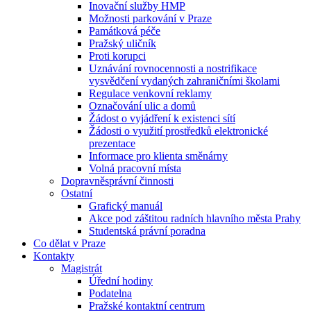
Inovační služby HMP
Možnosti parkování v Praze
Památková péče
Pražský uličník
Proti korupci
Uznávání rovnocennosti a nostrifikace
vysvědčení vydaných zahraničními školami
Regulace venkovní reklamy
Označování ulic a domů
Žádost o vyjádření k existenci sítí
Žádosti o využití prostředků elektronické
prezentace
Informace pro klienta směnárny
Volná pracovní místa
Dopravněsprávní činnosti
Ostatní
Grafický manuál
Akce pod záštitou radních hlavního města Prahy
Studentská právní poradna
Co dělat v Praze
Kontakty
Magistrát
Úřední hodiny
Podatelna
Pražské kontaktní centrum