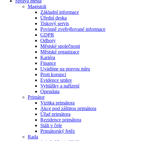
Správa města
Magistrát
Základní informace
Úřední deska
Tiskový servis
Povinně zveřejňované informace
GDPR
Odbory
Městské společnosti
Městské organizace
Kariéra
Finance
Uvádíme na pravou míru
Proti korupci
Evidence smluv
Vyhlášky a nařízení
Opendata
Primátor
Vizitka primátora
Akce pod záštitou primátora
Úřad primátora
Rezidence primátora
Stáli v čele
Primátorský řetěz
Rada