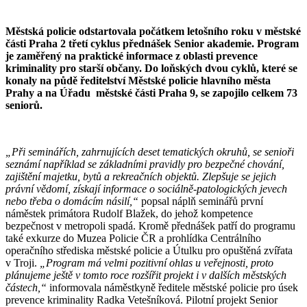
Městská policie odstartovala počátkem letošního roku v městské
části Praha 2 třetí cyklus přednášek Senior akademie. Program
je zaměřený na praktické informace z oblasti prevence
kriminality pro starší občany. Do loňských dvou cyklů, které se
konaly na půdě ředitelství Městské policie hlavního města
Prahy a na Úřadu městské části Praha 9, se zapojilo celkem 73
seniorů.
„Při seminářích, zahrnujících deset tematických okruhů, se senioři
seznámí například se základními pravidly pro bezpečné chování,
zajištění majetku, bytů a rekreačních objektů. Zlepšuje se jejich
právní vědomí, získají informace o sociálně-patologických jevech
nebo třeba o domácím násilí,“
popsal náplň seminářů první
náměstek primátora Rudolf Blažek, do jehož kompetence
bezpečnost v metropoli spadá. Kromě přednášek patří do programu
také exkurze do Muzea Policie ČR a prohlídka Centrálního
operačního střediska městské policie a Útulku pro opuštěná zvířata
v Troji.
„Program má velmi pozitivní ohlas u veřejnosti, proto
plánujeme ještě v tomto roce rozšířit projekt i v dalších městských
částech,“
informovala náměstkyně ředitele městské policie pro úsek
prevence kriminality Radka Vetešníková. Pilotní projekt Senior