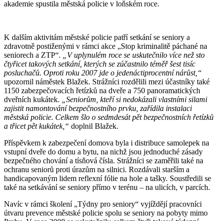
akademie spustila městská policie v loňském roce.
K dalším aktivitám městské policie patří setkání se seniory a
zdravotně postiženými v rámci akce „Stop kriminalitě páchané na
seniorech a ZTP“.
„V uplynulém roce se uskutečnilo více než sto
čtyřicet takových setkání, kterých se zúčastnilo téměř šest tisíc
posluchačů. Oproti roku 2007 jde o jedenáctiprocentní nárůst,“
upozornil náměstek Blažek. Strážníci rozdělili mezi účastníky také
1150 zabezpečovacích řetízků na dveře a 750 panoramatických
dveřních kukátek.
„Seniorům, kteří si nedokázali vlastními silami
zajistit namontování bezpečnostního prvku, zařídila instalaci
městská policie. Celkem šlo o sedmdesát pět bezpečnostních řetízků
a třicet pět kukátek,“
doplnil Blažek.
Příspěvkem k zabezpečení domova byla i distribuce samolepek na
vstupní dveře do domu a bytu, na nichž jsou jednoduché zásady
bezpečného chování a tísňová čísla. Strážníci se zaměřili také na
ochranu seniorů proti úrazům na silnici. Rozdávali starším a
handicapovaným lidem reflexní fólie na hole a tašky. Soustředili se
také na setkávání se seniory přímo v terénu – na ulicích, v parcích.
Navíc v rámci školení „Týdny pro seniory“ vyjíždějí pracovníci
útvaru prevence městské policie spolu se seniory na pobyty mimo