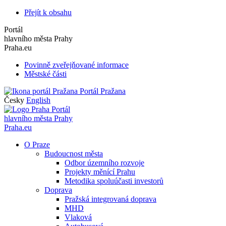
Přejít k obsahu
Portál
hlavního města Prahy
Praha.eu
Povinně zveřejňované informace
Městské části
Portál Pražana
Česky
English
Portál
hlavního města Prahy
Praha.eu
O Praze
Budoucnost města
Odbor územního rozvoje
Projekty měnící Prahu
Metodika spoluúčasti investorů
Doprava
Pražská integrovaná doprava
MHD
Vlaková