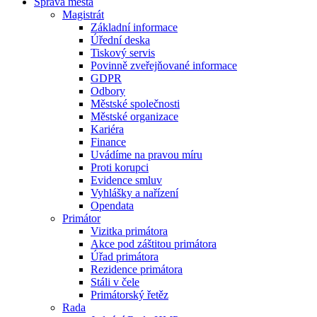
Správa města
Magistrát
Základní informace
Úřední deska
Tiskový servis
Povinně zveřejňované informace
GDPR
Odbory
Městské společnosti
Městské organizace
Kariéra
Finance
Uvádíme na pravou míru
Proti korupci
Evidence smluv
Vyhlášky a nařízení
Opendata
Primátor
Vizitka primátora
Akce pod záštitou primátora
Úřad primátora
Rezidence primátora
Stáli v čele
Primátorský řetěz
Rada