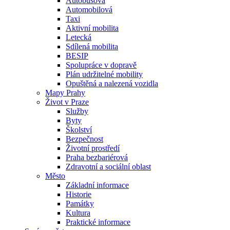
Autobusová
Automobilová
Taxi
Aktivní mobilita
Letecká
Sdílená mobilita
BESIP
Spolupráce v dopravě
Plán udržitelné mobility
Opuštěná a nalezená vozidla
Mapy Prahy
Život v Praze
Služby
Byty
Školství
Bezpečnost
Životní prostředí
Praha bezbariérová
Zdravotní a sociální oblast
Město
Základní informace
Historie
Památky
Kultura
Praktické informace