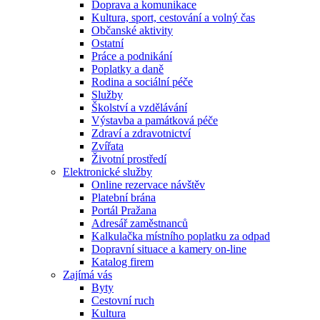
Doprava a komunikace
Kultura, sport, cestování a volný čas
Občanské aktivity
Ostatní
Práce a podnikání
Poplatky a daně
Rodina a sociální péče
Služby
Školství a vzdělávání
Výstavba a památková péče
Zdraví a zdravotnictví
Zvířata
Životní prostředí
Elektronické služby
Online rezervace návštěv
Platební brána
Portál Pražana
Adresář zaměstnanců
Kalkulačka místního poplatku za odpad
Dopravní situace a kamery on-line
Katalog firem
Zajímá vás
Byty
Cestovní ruch
Kultura