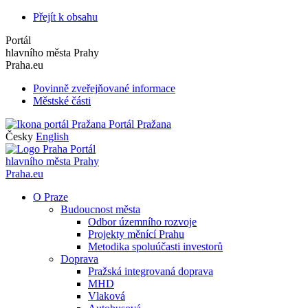
Přejít k obsahu
Portál
hlavního města Prahy
Praha.eu
Povinně zveřejňované informace
Městské části
Portál Pražana
Česky
English
Portál
hlavního města Prahy
Praha.eu
O Praze
Budoucnost města
Odbor územního rozvoje
Projekty měnící Prahu
Metodika spoluúčasti investorů
Doprava
Pražská integrovaná doprava
MHD
Vlaková