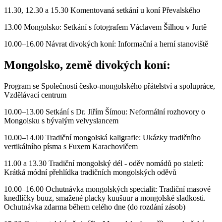
11.30, 12.30 a 15.30 Komentovaná setkání u koní Převalského
13.00 Mongolsko: Setkání s fotografem Václavem Šilhou v Jurtě
10.00–16.00 Návrat divokých koní: Informační a herní stanoviště
Mongolsko, země divokých koní:
Program se Společností česko-mongolského přátelství a spolupráce,
Vzdělávací centrum
10.00–13.00 Setkání s Dr. Jiřím Šímou: Neformální rozhovory o
Mongolsku s bývalým velvyslancem
10.00–14.00 Tradiční mongolská kaligrafie: Ukázky tradičního
vertikálního písma s Fuxem Karachovičem
11.00 a 13.30 Tradiční mongolský dél - oděv nomádů po staletí:
Krátká módní přehlídka tradičních mongolských oděvů
10.00–16.00 Ochutnávka mongolských specialit: Tradiční masové
knedlíčky buuz, smažené placky kuušuur a mongolské sladkosti.
Ochutnávka zdarma během celého dne (do rozdání zásob)