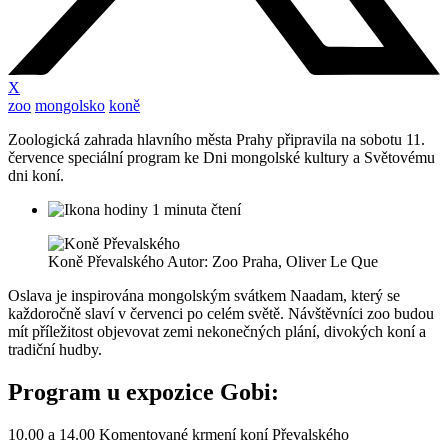
X
zoo
mongolsko
koně
Zoologická zahrada hlavního města Prahy připravila na sobotu 11.
července speciální program ke Dni mongolské kultury a Světovému
dni koní.
1 minuta čtení
Koně Převalského Autor: Zoo Praha, Oliver Le Que
Oslava je inspirována mongolským svátkem Naadam, který se
každoročně slaví v červenci po celém světě. Návštěvníci zoo budou
mít příležitost objevovat zemi nekonečných plání, divokých koní a
tradiční hudby.
Program u expozice Gobi:
10.00 a 14.00 Komentované krmení koní Převalského