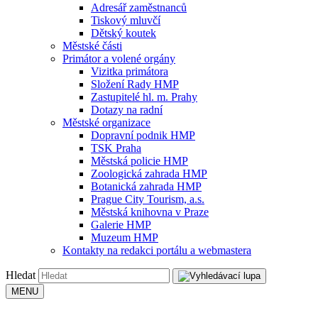
Adresář zaměstnanců
Tiskový mluvčí
Dětský koutek
Městské části
Primátor a volené orgány
Vizitka primátora
Složení Rady HMP
Zastupitelé hl. m. Prahy
Dotazy na radní
Městské organizace
Dopravní podnik HMP
TSK Praha
Městská policie HMP
Zoologická zahrada HMP
Botanická zahrada HMP
Prague City Tourism, a.s.
Městská knihovna v Praze
Galerie HMP
Muzeum HMP
Kontakty na redakci portálu a webmastera
Hledat
MENU