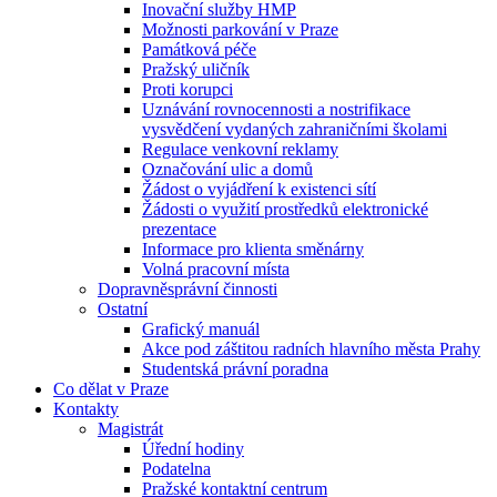
Inovační služby HMP
Možnosti parkování v Praze
Památková péče
Pražský uličník
Proti korupci
Uznávání rovnocennosti a nostrifikace
vysvědčení vydaných zahraničními školami
Regulace venkovní reklamy
Označování ulic a domů
Žádost o vyjádření k existenci sítí
Žádosti o využití prostředků elektronické
prezentace
Informace pro klienta směnárny
Volná pracovní místa
Dopravněsprávní činnosti
Ostatní
Grafický manuál
Akce pod záštitou radních hlavního města Prahy
Studentská právní poradna
Co dělat v Praze
Kontakty
Magistrát
Úřední hodiny
Podatelna
Pražské kontaktní centrum