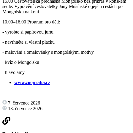
15.00 Cestovatelská přednáška Mongolsko bez příkras v koňském
sedle: Vyprávění cestovatelky Jany Mušínské o jejích cestách po
Mongolsku na koni
10.00–16.00 Program pro děti:
- vyrobte si papírovou jurtu
- navrhněte si vlastní placku
- malování a omalovánky s mongolskými motivy
- kvíz o Mongolsku
- hlavolamy
www.zoopraha.cz
7. července 2026
13. července 2026