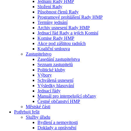
Jednání Rady HMP
Složení Rady
Působnost členů Rady
Programové prohlášení Rady HMP
Termíny jednání
Archiv usnesení Rady HMP
Jednací řád Rady a jejích Komisí
Komise Rady HMP
Akce pod záštitou radních
Koaliční smlouva
Zastupitelstvo
Zasedání zastupitelstva
Seznam zastupitelů
Politické kluby
Výbory
Schválená usnesení
Výsledky hlasování
Jednací řády
Manuál pro interpelující občany
Čestné občanství HMP
Městské části
Potřebuji řešit
Služby úřadu
Bydlení a nemovitosti
Doklady a oprávnění