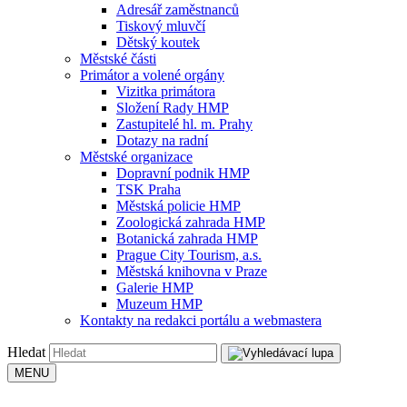
Adresář zaměstnanců
Tiskový mluvčí
Dětský koutek
Městské části
Primátor a volené orgány
Vizitka primátora
Složení Rady HMP
Zastupitelé hl. m. Prahy
Dotazy na radní
Městské organizace
Dopravní podnik HMP
TSK Praha
Městská policie HMP
Zoologická zahrada HMP
Botanická zahrada HMP
Prague City Tourism, a.s.
Městská knihovna v Praze
Galerie HMP
Muzeum HMP
Kontakty na redakci portálu a webmastera
Hledat
MENU