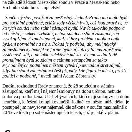
na základě žádostí Městského soudu v Praze a Městského nebo
Vrchního státního zastupitelství.
„Současný stav považuji za nešťastný. Jednak Praha má málo bytů
pro sociálně potřebné, zvlášť tedy větších bytů, což jsou právě ty, ve
kterých soudci nebo státní zástupci bydlí. Navíc takováto podpora
od města je celkem zvláštní, neboť soudci a státní zástupci jsou
vysokopříjmoví zaměstnanci, kteří si bez problému mohou najít
bydlení normálně na trhu. Pokud je potřeba, aby měli nějaký
zaměstnanecký benefit ve formě bydlení, tak by to měl zajišťovat
systémově stát, a ne takto selektivně město. V neposlední řadě
pronajímání bytů soudcům a státním zástupcům za takto
zvýhodněných podmínek městem vytváří potenciální střet zájmů,
když tito státní zaměstnanci řeší případy, kde figuruje město, pražští
politici a podobně,“
uvedl radní Adam Zábranský.
Dnešní rozhodnutí Rady znamená, že 28 soudcům a státním
zástupcům, kteří mají nájemní smlouvy na dobu určitou, nebude
smlouva prodloužena. U 21 zbývajících, kteří mají smlouvy na dobu
neurčitou, je řešení komplikovanější. Jediné, co město může dělat, je
postupně jim navyšovat nájemné, dle zákona v součtu maximálně o
20 % ve třech po sobě následujících letech, což je také v plánu.