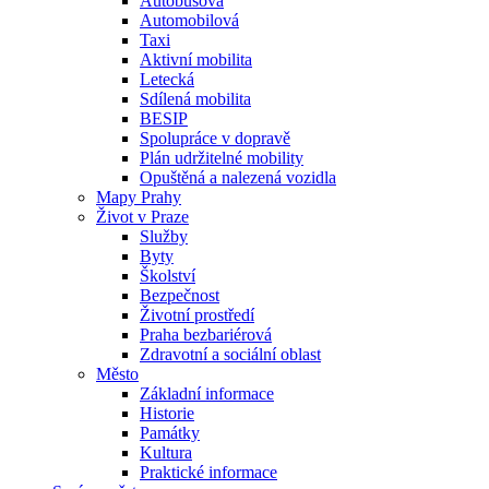
Autobusová
Automobilová
Taxi
Aktivní mobilita
Letecká
Sdílená mobilita
BESIP
Spolupráce v dopravě
Plán udržitelné mobility
Opuštěná a nalezená vozidla
Mapy Prahy
Život v Praze
Služby
Byty
Školství
Bezpečnost
Životní prostředí
Praha bezbariérová
Zdravotní a sociální oblast
Město
Základní informace
Historie
Památky
Kultura
Praktické informace