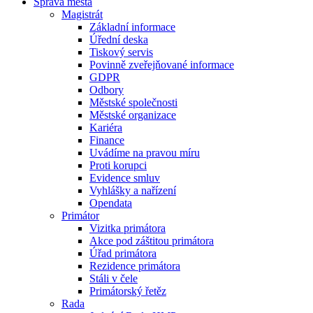
Správa města
Magistrát
Základní informace
Úřední deska
Tiskový servis
Povinně zveřejňované informace
GDPR
Odbory
Městské společnosti
Městské organizace
Kariéra
Finance
Uvádíme na pravou míru
Proti korupci
Evidence smluv
Vyhlášky a nařízení
Opendata
Primátor
Vizitka primátora
Akce pod záštitou primátora
Úřad primátora
Rezidence primátora
Stáli v čele
Primátorský řetěz
Rada