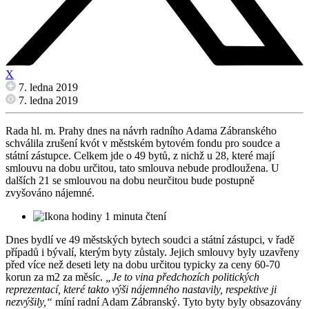
X
7. ledna 2019
7. ledna 2019
Rada hl. m. Prahy dnes na návrh radního Adama Zábranského
schválila zrušení kvót v městském bytovém fondu pro soudce a
státní zástupce. Celkem jde o 49 bytů, z nichž u 28, které mají
smlouvu na dobu určitou, tato smlouva nebude prodloužena. U
dalších 21 se smlouvou na dobu neurčitou bude postupně
zvyšováno nájemné.
1 minuta čtení
Dnes bydlí ve 49 městských bytech soudci a státní zástupci, v řadě
případů i bývalí, kterým byty zůstaly. Jejich smlouvy byly uzavřeny
před více než deseti lety na dobu určitou typicky za ceny 60-70
korun za m2 za měsíc.
„Je to vina předchozích politických
reprezentací, které takto výši nájemného nastavily, respektive ji
nezvýšily,“
míní radní Adam Zábranský. Tyto byty byly obsazovány