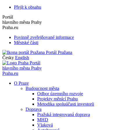
Přejít k obsahu
Portál
hlavního města Prahy
Praha.eu
Povinně zveřejňované informace
Městské části
Portál Pražana
Česky
English
Portál
hlavního města Prahy
Praha.eu
O Praze
Budoucnost města
Odbor územního rozvoje
Projekty měnící Prahu
Metodika spoluúčasti investorů
Doprava
Pražská integrovaná doprava
MHD
Vlaková