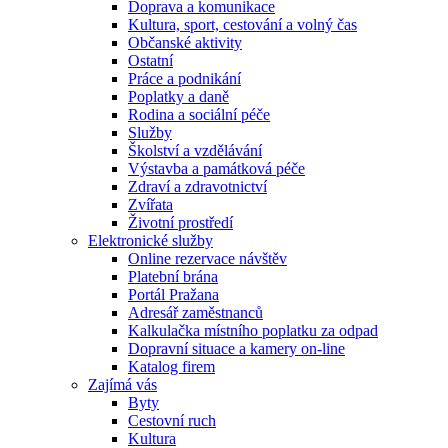
Doprava a komunikace
Kultura, sport, cestování a volný čas
Občanské aktivity
Ostatní
Práce a podnikání
Poplatky a daně
Rodina a sociální péče
Služby
Školství a vzdělávání
Výstavba a památková péče
Zdraví a zdravotnictví
Zvířata
Životní prostředí
Elektronické služby
Online rezervace návštěv
Platební brána
Portál Pražana
Adresář zaměstnanců
Kalkulačka místního poplatku za odpad
Dopravní situace a kamery on-line
Katalog firem
Zajímá vás
Byty
Cestovní ruch
Kultura