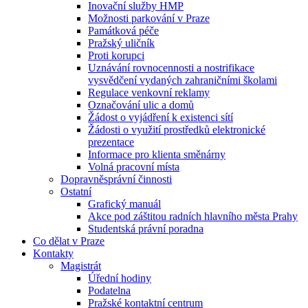
Inovační služby HMP
Možnosti parkování v Praze
Památková péče
Pražský uličník
Proti korupci
Uznávání rovnocennosti a nostrifikace
vysvědčení vydaných zahraničními školami
Regulace venkovní reklamy
Označování ulic a domů
Žádost o vyjádření k existenci sítí
Žádosti o využití prostředků elektronické
prezentace
Informace pro klienta směnárny
Volná pracovní místa
Dopravněsprávní činnosti
Ostatní
Grafický manuál
Akce pod záštitou radních hlavního města Prahy
Studentská právní poradna
Co dělat v Praze
Kontakty
Magistrát
Úřední hodiny
Podatelna
Pražské kontaktní centrum