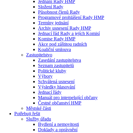
Jednání Rady HMP
Složení Rady
Působnost členů Rady
Programové prohlášení Rady HMP
Termíny jednání
Archiv usnesení Rady HMP
Jednací řád Rady a jejích Komisí
Komise Rady HMP
Akce pod záštitou radních
Koaliční smlouva
Zastupitelstvo
Zasedání zastupitelstva
Seznam zastupitelů
Politické kluby
Výbory
Schválená usnesení
Výsledky hlasování
Jednací řády
Manuál pro interpelující občany
Čestné občanství HMP
Městské části
Potřebuji řešit
Služby úřadu
Bydlení a nemovitosti
Doklady a oprávnění