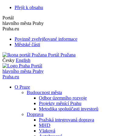
Přejít k obsahu
Portál
hlavního města Prahy
Praha.eu
Povinně zveřejňované informace
Městské části
Portál Pražana
Česky
English
Portál
hlavního města Prahy
Praha.eu
O Praze
Budoucnost města
Odbor územního rozvoje
Projekty měnící Prahu
Metodika spoluúčasti investorů
Doprava
Pražská integrovaná doprava
MHD
Vlaková