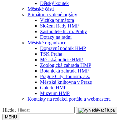
Dětský koutek
Městské části
Primátor a volené orgány
Vizitka primátora
Složení Rady HMP
Zastupitelé hl. m. Prahy
Dotazy na radní
Městské organizace
Dopravní podnik HMP
TSK Praha
Městská policie HMP
Zoologická zahrada HMP
Botanická zahrada HMP
Prague City Tourism, a.s.
Městská knihovna v Praze
Galerie HMP
Muzeum HMP
Kontakty na redakci portálu a webmastera
Hledat
MENU