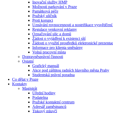
Inovační služby HMP
Možnosti parkování v Praze
Památková péče
Pražský uličník
Proti korupci
Uznávání rovnocennosti a nostrifikace vysvědčen
Regulace venkovní reklamy
Označování ulic a domů
Žádost o vyjádření k existenci sítí
Žádosti o využití prostředků elektronické prezenta
Informace pro klienta směnárny
Volná pracovní místa
Dopravněsprávní činnosti
Ostatní
Grafický manuál
Akce pod záštitou radních hlavního města Prahy
Studentská právní poradna
Co dělat v Praze
Kontakty
Magistrát
Úřední hodiny
Podatelna
Pražské kontaktní centrum
Adresář zaměstnanců
Tiskový mluvčí