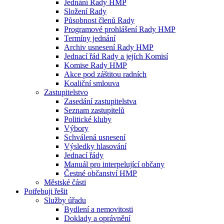
Jednání Rady HMP
Složení Rady
Působnost členů Rady
Programové prohlášení Rady HMP
Termíny jednání
Archiv usnesení Rady HMP
Jednací řád Rady a jejích Komisí
Komise Rady HMP
Akce pod záštitou radních
Koaliční smlouva
Zastupitelstvo
Zasedání zastupitelstva
Seznam zastupitelů
Politické kluby
Výbory
Schválená usnesení
Výsledky hlasování
Jednací řády
Manuál pro interpelující občany
Čestné občanství HMP
Městské části
Potřebuji řešit
Služby úřadu
Bydlení a nemovitosti
Doklady a oprávnění