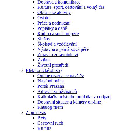
Doprava a komunikace
Kultura, sport, cestování a volný čas
Občanské aktivity
Ostatní
Práce a podnikání
Poplatky a daně
Rodina a sociální péče
Služby
Školství a vzdělávání
Výstavba a památková péče
Zdraví a zdravotnictví
Zvířata
Životní prostředí
Elektronické služby
Online rezervace návštěv
Platební brána
Portál Pražana
Adresář zaměstnanců
Kalkulačka místního poplatku za odpad
Dopravní situace a kamery on-line
Katalog firem
Zajímá vás
Byty
Cestovní ruch
Kultura