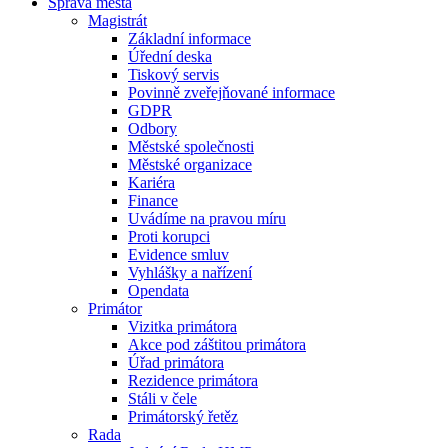
Správa města
Magistrát
Základní informace
Úřední deska
Tiskový servis
Povinně zveřejňované informace
GDPR
Odbory
Městské společnosti
Městské organizace
Kariéra
Finance
Uvádíme na pravou míru
Proti korupci
Evidence smluv
Vyhlášky a nařízení
Opendata
Primátor
Vizitka primátora
Akce pod záštitou primátora
Úřad primátora
Rezidence primátora
Stáli v čele
Primátorský řetěz
Rada