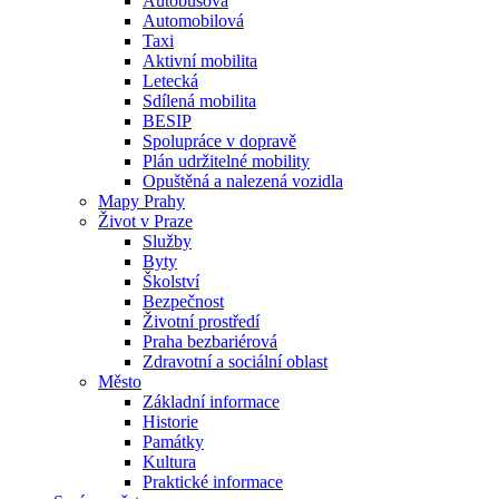
Autobusová
Automobilová
Taxi
Aktivní mobilita
Letecká
Sdílená mobilita
BESIP
Spolupráce v dopravě
Plán udržitelné mobility
Opuštěná a nalezená vozidla
Mapy Prahy
Život v Praze
Služby
Byty
Školství
Bezpečnost
Životní prostředí
Praha bezbariérová
Zdravotní a sociální oblast
Město
Základní informace
Historie
Památky
Kultura
Praktické informace