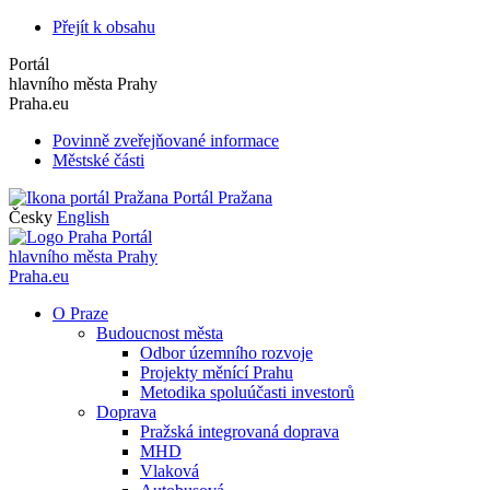
Přejít k obsahu
Portál
hlavního města Prahy
Praha.eu
Povinně zveřejňované informace
Městské části
Portál Pražana
Česky
English
Portál
hlavního města Prahy
Praha.eu
O Praze
Budoucnost města
Odbor územního rozvoje
Projekty měnící Prahu
Metodika spoluúčasti investorů
Doprava
Pražská integrovaná doprava
MHD
Vlaková