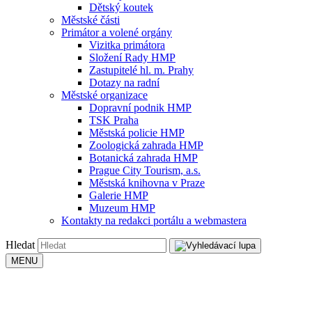
Dětský koutek
Městské části
Primátor a volené orgány
Vizitka primátora
Složení Rady HMP
Zastupitelé hl. m. Prahy
Dotazy na radní
Městské organizace
Dopravní podnik HMP
TSK Praha
Městská policie HMP
Zoologická zahrada HMP
Botanická zahrada HMP
Prague City Tourism, a.s.
Městská knihovna v Praze
Galerie HMP
Muzeum HMP
Kontakty na redakci portálu a webmastera
Hledat
MENU