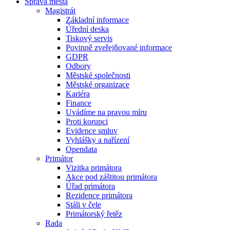
Správa města
Magistrát
Základní informace
Úřední deska
Tiskový servis
Povinně zveřejňované informace
GDPR
Odbory
Městské společnosti
Městské organizace
Kariéra
Finance
Uvádíme na pravou míru
Proti korupci
Evidence smluv
Vyhlášky a nařízení
Opendata
Primátor
Vizitka primátora
Akce pod záštitou primátora
Úřad primátora
Rezidence primátora
Stáli v čele
Primátorský řetěz
Rada