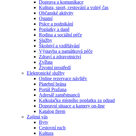
Doprava a komunikace
Kultura, sport, cestování a volný čas
Občanské aktivity
Ostatní
Práce a podnikání
Poplatky a daně
Rodina a sociální péče
Služby
Školství a vzdělávání
Výstavba a památková péče
Zdraví a zdravotnictví
Zvířata
Životní prostředí
Elektronické služby
Online rezervace návštěv
Platební brána
Portál Pražana
Adresář zaměstnanců
Kalkulačka místního poplatku za odpad
Dopravní situace a kamery on-line
Katalog firem
Zajímá vás
Byty
Cestovní ruch
Kultura