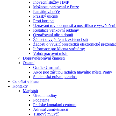
Inovační služby HMP
Možnosti parkování v Praze
Památková péče
Pražský uličník
Proti korupci
Uznávání rovnocennosti a nostrifikace vysvědčen
Regulace venkovní reklamy
Označování ulic a domů
Žádost o vyjádření k existenci sítí
Žádosti o využití prostředků elektronické prezenta
Informace pro klienta směnárny
Volná pracovní místa
Dopravněsprávní činnosti
Ostatní
Grafický manuál
Akce pod záštitou radních hlavního města Prahy
Studentská právní poradna
Co dělat v Praze
Kontakty
Magistrát
Úřední hodiny
Podatelna
Pražské kontaktní centrum
Adresář zaměstnanců
Tiskový mluvčí