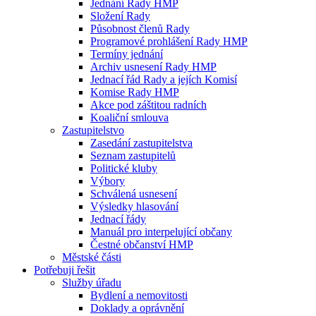
Jednání Rady HMP
Složení Rady
Působnost členů Rady
Programové prohlášení Rady HMP
Termíny jednání
Archiv usnesení Rady HMP
Jednací řád Rady a jejích Komisí
Komise Rady HMP
Akce pod záštitou radních
Koaliční smlouva
Zastupitelstvo
Zasedání zastupitelstva
Seznam zastupitelů
Politické kluby
Výbory
Schválená usnesení
Výsledky hlasování
Jednací řády
Manuál pro interpelující občany
Čestné občanství HMP
Městské části
Potřebuji řešit
Služby úřadu
Bydlení a nemovitosti
Doklady a oprávnění