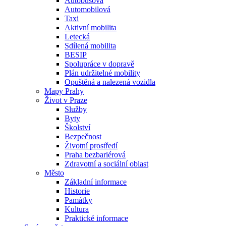
Autobusová
Automobilová
Taxi
Aktivní mobilita
Letecká
Sdílená mobilita
BESIP
Spolupráce v dopravě
Plán udržitelné mobility
Opuštěná a nalezená vozidla
Mapy Prahy
Život v Praze
Služby
Byty
Školství
Bezpečnost
Životní prostředí
Praha bezbariérová
Zdravotní a sociální oblast
Město
Základní informace
Historie
Památky
Kultura
Praktické informace