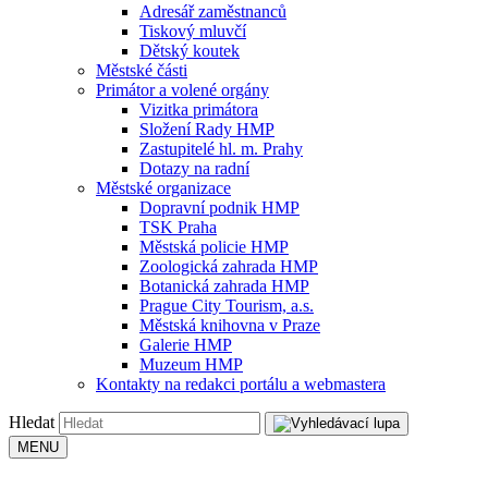
Adresář zaměstnanců
Tiskový mluvčí
Dětský koutek
Městské části
Primátor a volené orgány
Vizitka primátora
Složení Rady HMP
Zastupitelé hl. m. Prahy
Dotazy na radní
Městské organizace
Dopravní podnik HMP
TSK Praha
Městská policie HMP
Zoologická zahrada HMP
Botanická zahrada HMP
Prague City Tourism, a.s.
Městská knihovna v Praze
Galerie HMP
Muzeum HMP
Kontakty na redakci portálu a webmastera
Hledat
MENU