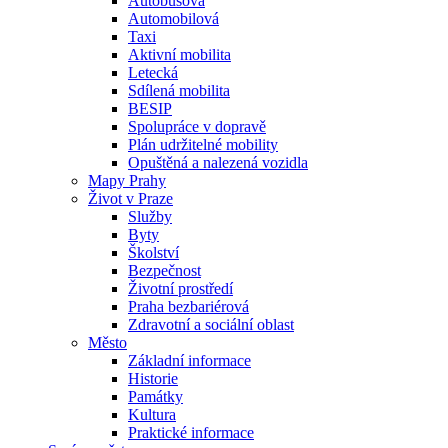
Autobusová
Automobilová
Taxi
Aktivní mobilita
Letecká
Sdílená mobilita
BESIP
Spolupráce v dopravě
Plán udržitelné mobility
Opuštěná a nalezená vozidla
Mapy Prahy
Život v Praze
Služby
Byty
Školství
Bezpečnost
Životní prostředí
Praha bezbariérová
Zdravotní a sociální oblast
Město
Základní informace
Historie
Památky
Kultura
Praktické informace