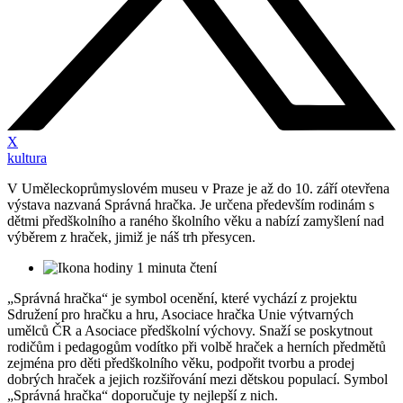
X
kultura
V Uměleckoprůmyslovém museu v Praze je až do 10. září otevřena
výstava nazvaná Správná hračka. Je určena především rodinám s
dětmi předškolního a raného školního věku a nabízí zamyšlení nad
výběrem z hraček, jimiž je náš trh přesycen.
1 minuta čtení
„Správná hračka“ je symbol ocenění, které vychází z projektu
Sdružení pro hračku a hru, Asociace hračka Unie výtvarných
umělců ČR a Asociace předškolní výchovy. Snaží se poskytnout
rodičům i pedagogům vodítko při volbě hraček a herních předmětů
zejména pro děti předškolního věku, podpořit tvorbu a prodej
dobrých hraček a jejich rozšiřování mezi dětskou populací. Symbol
„Správná hračka“ doporučuje ty nejlepší z nich.