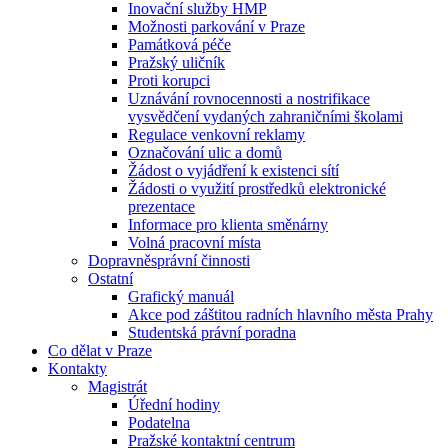
Inovační služby HMP
Možnosti parkování v Praze
Památková péče
Pražský uličník
Proti korupci
Uznávání rovnocennosti a nostrifikace
vysvědčení vydaných zahraničními školami
Regulace venkovní reklamy
Označování ulic a domů
Žádost o vyjádření k existenci sítí
Žádosti o využití prostředků elektronické
prezentace
Informace pro klienta směnárny
Volná pracovní místa
Dopravněsprávní činnosti
Ostatní
Grafický manuál
Akce pod záštitou radních hlavního města Prahy
Studentská právní poradna
Co dělat v Praze
Kontakty
Magistrát
Úřední hodiny
Podatelna
Pražské kontaktní centrum