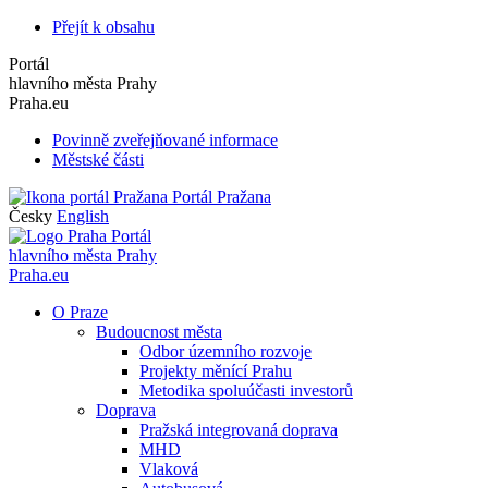
Přejít k obsahu
Portál
hlavního města Prahy
Praha.eu
Povinně zveřejňované informace
Městské části
Portál Pražana
Česky
English
Portál
hlavního města Prahy
Praha.eu
O Praze
Budoucnost města
Odbor územního rozvoje
Projekty měnící Prahu
Metodika spoluúčasti investorů
Doprava
Pražská integrovaná doprava
MHD
Vlaková