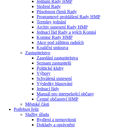
Jednání Rady HMP
Složení Rady
Působnost členů Rady
Programové prohlášení Rady HMP
Termíny jednání
Archiv usnesení Rady HMP
Jednací řád Rady a jejích Komisí
Komise Rady HMP
Akce pod záštitou radních
Koaliční smlouva
Zastupitelstvo
Zasedání zastupitelstva
Seznam zastupitelů
Politické kluby
Výbory
Schválená usnesení
Výsledky hlasování
Jednací řády
Manuál pro interpelující občany
Čestné občanství HMP
Městské části
Potřebuji řešit
Služby úřadu
Bydlení a nemovitosti
Doklady a oprávnění