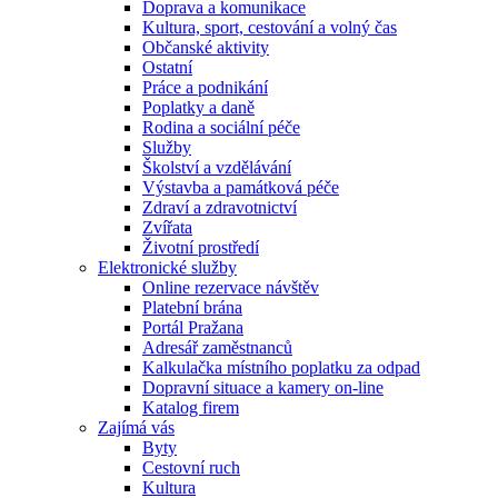
Doprava a komunikace
Kultura, sport, cestování a volný čas
Občanské aktivity
Ostatní
Práce a podnikání
Poplatky a daně
Rodina a sociální péče
Služby
Školství a vzdělávání
Výstavba a památková péče
Zdraví a zdravotnictví
Zvířata
Životní prostředí
Elektronické služby
Online rezervace návštěv
Platební brána
Portál Pražana
Adresář zaměstnanců
Kalkulačka místního poplatku za odpad
Dopravní situace a kamery on-line
Katalog firem
Zajímá vás
Byty
Cestovní ruch
Kultura