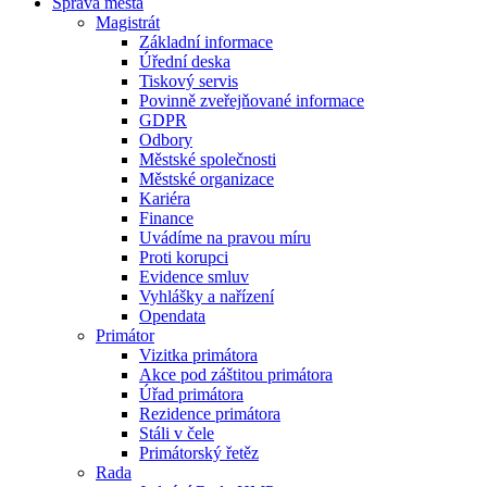
Správa města
Magistrát
Základní informace
Úřední deska
Tiskový servis
Povinně zveřejňované informace
GDPR
Odbory
Městské společnosti
Městské organizace
Kariéra
Finance
Uvádíme na pravou míru
Proti korupci
Evidence smluv
Vyhlášky a nařízení
Opendata
Primátor
Vizitka primátora
Akce pod záštitou primátora
Úřad primátora
Rezidence primátora
Stáli v čele
Primátorský řetěz
Rada