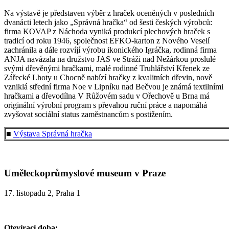
Na výstavě je představen výběr z hraček oceněných v posledních
dvanácti letech jako „Správná hračka“ od šesti českých výrobců:
firma KOVAP z Náchoda vyniká produkcí plechových hraček s
tradicí od roku 1946, společnost EFKO-karton z Nového Veselí
zachránila a dále rozvíjí výrobu ikonického Igráčka, rodinná firma
ANJA navázala na družstvo JAS ve Stráži nad Nežárkou proslulé
svými dřevěnými hračkami, malé rodinné Truhlářství Křenek ze
Zářecké Lhoty u Chocně nabízí hračky z kvalitních dřevin, nově
vzniklá střední firma Noe v Lipníku nad Bečvou je známá textilními
hračkami a dřevodílna V Růžovém sadu v Ořechově u Brna má
originální výrobní program s převahou ruční práce a napomáhá
zvyšovat sociální status zaměstnancům s postižením.
■
Výstava Správná hračka
Uměleckoprůmyslové museum v Praze
17. listopadu 2, Praha 1
Otevírací doba: